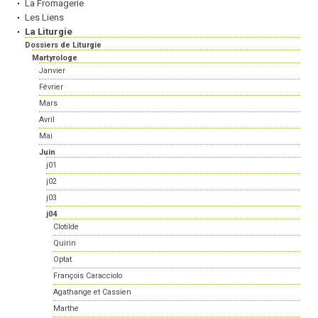
La Fromagerie
Les Liens
La Liturgie
Dossiers de Liturgie
Martyrologe
Janvier
Février
Mars
Avril
Mai
Juin
j01
j02
j03
j04
Clotilde
Quirin
Optat
François Caracciolo
Agathange et Cassien
Marthe