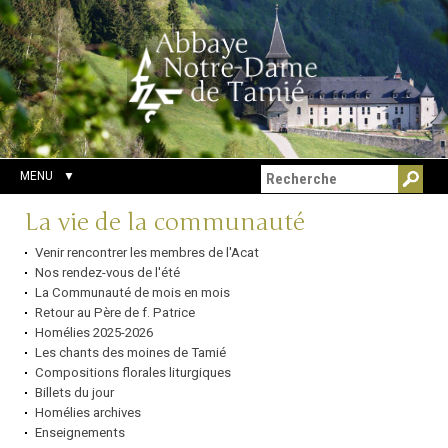
Aller
Outils
Chercher par
au
personnels
Recherche
contenu.
avancée…
|
Aller
à
la
navigation
MENU
Navigation
La vie de la communauté
Venir rencontrer les membres de l'Acat
Nos rendez-vous de l'été
La Communauté de mois en mois
Retour au Père de f. Patrice
Homélies 2025-2026
Les chants des moines de Tamié
Compositions florales liturgiques
Billets du jour
Homélies archives
Enseignements