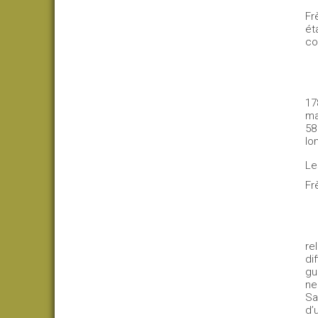
Fr
ét
co
17
ma
58
lo
Le
Fr
re
di
gu
ne
Sa
d’