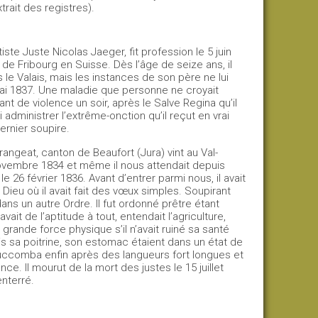
xtrait des registres).
e Juste Nicolas Jaeger, fit profession le 5 juin
 de Fribourg en Suisse. Dès l’âge de seize ans, il
s le Valais, mais les instances de son père ne lui
2 mai 1837. Une maladie que personne ne croyait
ant de violence un soir, après le Salve Regina qu’il
administrer l’extrême-onction qu’il reçut en vrai
ernier soupire.
ngeat, canton de Beaufort (Jura) vint au Val-
ovembre 1834 et même il nous attendait depuis
le 26 février 1836. Avant d’entrer parmi nous, il avait
Dieu où il avait fait des vœux simples. Soupirant
ans un autre Ordre. Il fut ordonné prêtre étant
it de l’aptitude à tout, entendait l’agriculture,
 grande force physique s’il n’avait ruiné sa santé
s sa poitrine, son estomac étaient dans un état de
 succomba enfin après des langueurs fort longues et
e. Il mourut de la mort des justes le 15 juillet
enterré.