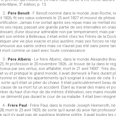
inte-Marie, 3° édition, p. 13.
2 -
Père Benoît
- F. Benoît nommé dans le monde Jean Roche, né à
ril 1826, fit ses vœux solennels le 25 avril 1827 et mourut de phtisi
rtification. Jamais il ne sortait après ses repas mais se mettait incon
ns ses repas, passait une grande partie de ses intervalles en oraiso
éissant, d’une douceur admirable non par tempérament, mais par vert
ant son entrée à Bellevaux, il était entré chez les Frères de la Doct
atiquer une vie plus exacte et plus austère, mais ses forces ne répon
omouvoir aux saints ordres mais ce n’aurait pas été sans peine tant
t mort comme un saint avec toute connaissance.
3 -
Père Albéric
- Le frère Albéric, dans le monde Alexandre Breuill
25, fit profession le 20 novembre 1826. Je trouve de lui dans le 
écieux par ses vertus, son affabilité, mort le 21 avril 1830”. Très dou
ait vu et pratiqué le grand monde, il avait demeuré à Paris durant pl
rsonne et dans les appartements qu’il soignait à cause de cela. Il ava
 sorte qu’il était un pilier du chœur. Il était particulièrement beau de
 cause de sa mort fut un accident. Étant au travail des mains et por
mber du haut d’un mur de dix mètres d’élévation, ses mains mouillée
 se démentit pas durant le cour de sa maladie. Il était bien résigné
4 -
Frère Paul
- Frère Paul, dans le monde Joseph Heimeroth, né à W
28, mort le 23 avril 1829, de sorte qu’il aurait dû avoir fait professio
e qu’il n’y avait pas de supérieur légitime prêtre. Il avait toutes les