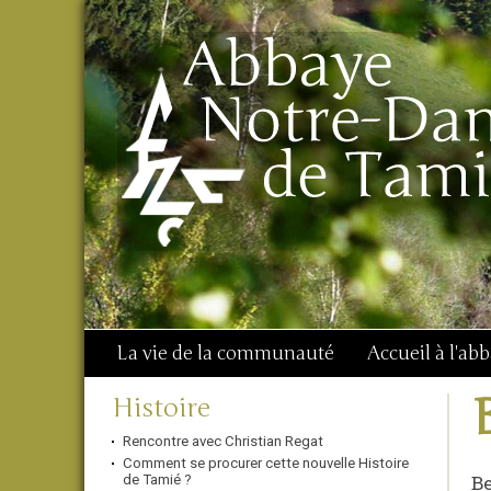
Aller
Outils
Chercher par
au
personnels
Recherche
contenu.
avancée…
|
Aller
à
la
navigation
La vie de la communauté
Accueil à l'ab
Navigation
Histoire
Rencontre avec Christian Regat
Comment se procurer cette nouvelle Histoire
Be
de Tamié ?