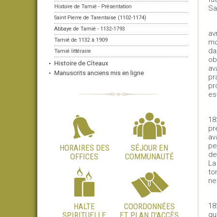
Histoire de Tamié - Présentation
Sa
Saint Pierre de Tarentaise (1102-1174)
Abbaye de Tamié - 1132-1793
av
Tamié de 1132 à 1909
mo
da
Tamié littéraire
ob
Histoire de Cîteaux
av
Manuscrits anciens mis en ligne
pr
pr
es
18
pr
av
pe
HORAIRES DES
SÉJOUR EN
de
OFFICES
COMMUNAUTÉ
La
to
ne
HALTE
COORDONNÉES
18
SPIRITUELLE
ET PLAN D'ACCÈS
qu