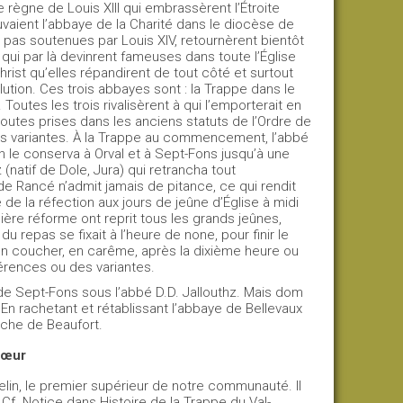
e règne de Louis XIII qui embrassèrent l’Étroite
vaient l’abbaye de la Charité dans le diocèse de
pas soutenues par Louis XIV, retournèrent bientôt
i par là devinrent fameuses dans toute l’Église
rist qu’elles répandirent de tout côté et surtout
lution. Ces trois abbayes sont : la Trappe dans le
utes les trois rivalisèrent à qui l’emporterait en
toutes prises dans les anciens statuts de l’Ordre de
ques variantes. À la Trappe au commencement, l’abbé
on le conserva à Orval et à Sept-Fons jusqu’à une
natif de Dole, Jura) qui retrancha tout
de Rancé n’admit jamais de pitance, ce qui rendit
e de la réfection aux jours de jeûne d’Église à midi
ière réforme ont reprit tous les grands jeûnes,
 repas se fixait à l’heure de none, pour finir le
son coucher, en carême, après la dixième heure ou
érences ou des variantes.
ux de Sept-Fons sous l’abbé D.D. Jallouthz. Mais dom
En rachetant et rétablissant l’abbaye de Bellevaux
tache de Beaufort.
hœur
velin, le premier supérieur de notre communauté. Il
. Cf. Notice dans Histoire de la Trappe du Val-