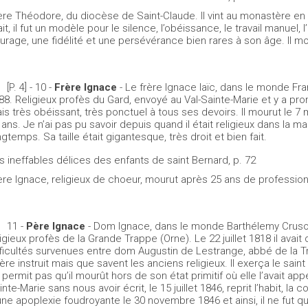
ère Théodore, du diocèse de Saint-Claude. Il vint au monastère en 
ait, il fut un modèle pour le silence, l’obéissance, le travail manuel, 
urage, une fidélité et une persévérance bien rares à son âge. Il mou
[P. 4] - 10 -
Frère Ignace
- Le frère Ignace laïc, dans le monde Fra
88. Religieux profès du Gard, envoyé au Val-Sainte-Marie et y a promit
is très obéissant, très ponctuel à tous ses devoirs. Il mourut le 7 
 ans. Je n’ai pas pu savoir depuis quand il était religieux dans la mai
ngtemps. Sa taille était gigantesque, très droit et bien fait.
s ineffables délices des enfants de saint Bernard, p. 72
ère Ignace, religieux de choeur, mourut après 25 ans de profession
11 -
Père Ignace
- Dom Ignace, dans le monde Barthélemy Crusol
ligieux profès de la Grande Trappe (Orne). Le 22 juillet 1818 il avait
fficultés survenues entre dom Augustin de Lestrange, abbé de la T
ère instruit mais que savent les anciens religieux. Il exerça le sai
 permit pas qu’il mourût hors de son état primitif où elle l’avait app
inte-Marie sans nous avoir écrit, le 15 juillet 1846, reprit l’habit, 
une apoplexie foudroyante le 30 novembre 1846 et ainsi, il ne fut q