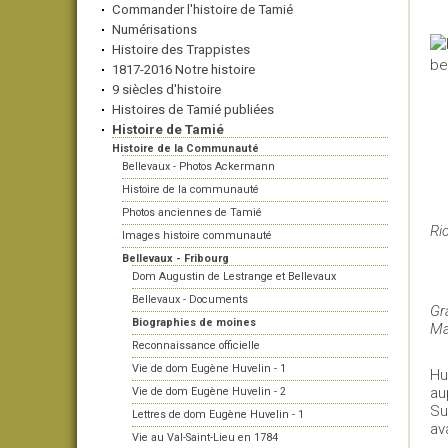
Commander l'histoire de Tamié
Numérisations
Histoire des Trappistes
1817-2016 Notre histoire
9 siècles d'histoire
Histoires de Tamié publiées
Histoire de Tamié
Histoire de la Communauté
Bellevaux - Photos Ackermann
Histoire de la communauté
Photos anciennes de Tamié
Ri
Images histoire communauté
Bellevaux - Fribourg
Dom Augustin de Lestrange et Bellevaux
Bellevaux - Documents
Gr
Biographies de moines
Ma
Reconnaissance officielle
Vie de dom Eugène Huvelin - 1
Hu
au
Vie de dom Eugène Huvelin - 2
Su
Lettres de dom Eugène Huvelin - 1
av
Vie au Val-Saint-Lieu en 1784