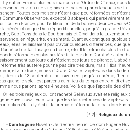
Il y eut en France plusieurs maisons de l’Ordre de Cîteaux, sous l
servance, environ une vingtaine de maisons parmi lesquels se trou
sançon. Toutes ces maisons n’étant que peu réformées et n’étant 
la Commune Observance, excepté 3 abbayes qui persévérèrent et qu
 surtout en France, pour l’édification de la bonne odeur de Jésus-Ch
r la bénédiction que Dieu répandit sur elles, jusqu’à la grande Révo
rche, Sept-Fons dans le Bourbonnais et Orval dans le Luxembourg. To
servance, en régularité, en sainteté. Quant aux pratiques quoique 
teaux, elles ne laissaient pas d’avoir quelques différences, quel
 Rancé admettait l’usage du beurre, etc. Il le retrancha plus tard, 
conde réforme bien plus austère faite par dom Dorothée Jallouthz (
saisonnement aux jours qui n’étaient pas jours de pitance. L’abbé 
 réforme très austère pour ne pas dire très dure, mais il fixa l’heur
 demi, et à midi aux jeûnes d’Ordre. Orval et Sept-Fons dans la dern
nsi, depuis le 13 septembre inclusivement jusqu’au carême, l’heure du
pas quand le soleil est parvenu au milieu du temps entre midi et 
mme nous parlons, après 4 heures. Voilà ce que j’appelle des diff
Or les trois religieux qui ont racheté Bellevaux avait été religie
gène Huvelin avait vu et pratiqué les deux réformes de Sept-Fons. 
n intention était d’y établir la première réforme faite par dom Eus
[P. 2] -
Religieux de c
1 -
Dom Eugène
Huvelin - Je n’écrirai rien ici de dom Eugène Hu
t le premier qui mourut le 29 mars 1828. Sa vie a été écrite ailleurs