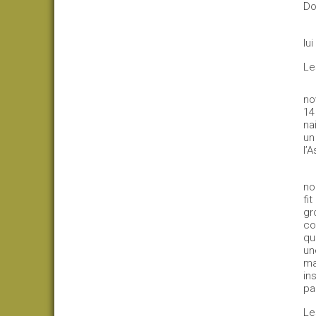
Do
lu
Le
no
14
na
un
l’
no
fi
gr
co
qu
un
ma
in
pa
Le