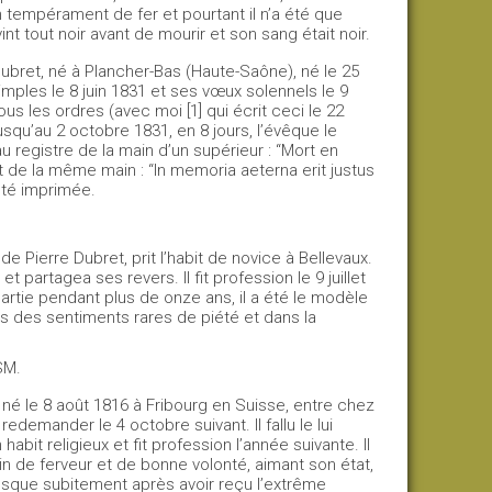
d’un tempérament de fer et pourtant il n’a été que
nt tout noir avant de mourir et son sang était noir.
bret, né à Plancher-Bas (Haute-Saône), né le 25
 simples le 8 juin 1831 et ses vœux solennels le 9
 tous les ordres (avec moi
[1] qui écrit ceci le 22
qu’au 2 octobre 1831, en 8 jours, l’évêque le
t au registre de la main d’un supérieur : “Mort en
et de la même main : “In memoria aeterna erit justus
 été imprimée.
Pierre Dubret, prit l’habit de novice à Bellevaux.
t partagea ses revers. Il fit profession le 9 juillet
partie pendant plus de onze ans, il a été le modèle
s des sentiments rares de piété et dans la
VSM.
né le 8 août 1816 à Fribourg en Suisse, entre chez
edemander le 4 octobre suivant. Il fallu le lui
 habit religieux et fit profession l’année suivante. Il
ein de ferveur et de bonne volonté, aimant son état,
resque subitement après avoir reçu l’extrême