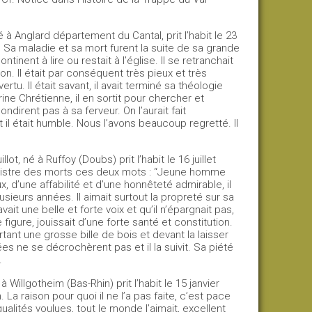
 Anglard département du Cantal, prit l’habit le 23
e. Sa maladie et sa mort furent la suite de sa grande
tinent à lire ou restait à l’église. Il se retranchait
n. Il était par conséquent très pieux et très
u. Il était savant, il avait terminé sa théologie
rine Chrétienne, il en sortit pour chercher et
dirent pas à sa ferveur. On l’aurait fait
 il était humble. Nous l’avons beaucoup regretté. Il
ot, né à Ruffoy (Doubs) prit l’habit le 16 juillet
registre des morts ces deux mots : “Jeune homme
x, d’une affabilité et d’une honnêteté admirable, il
usieurs années. Il aimait surtout la propreté sur sa
it une belle et forte voix et qu’il n’épargnait pas,
 figure, jouissait d’une forte santé et constitution.
tant une grosse bille de bois et devant la laisser
s ne se décrochèrent pas et il la suivit. Sa piété
.
illgotheim (Bas-Rhin) prit l’habit le 15 janvier
n. La raison pour quoi il ne l’a pas faite, c’est pace
 qualités voulues, tout le monde l’aimait, excellent