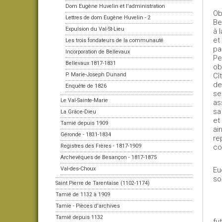
Dom Eugène Huvelin et l'administration
Ob
Lettres de dom Eugène Huvelin - 2
Be
Expulsion du Val-St-Lieu
à 
et
Les trois fondateurs de la communauté
pa
Incorporation de Bellevaux
Pe
Bellevaux 1817-1831
ob
P. Marie-Joseph Dunand
Cî
de
Enquête de 1826
se
Le Val-Sainte-Marie
as
sa
La Grâce-Dieu
et
Tamié depuis 1909
ai
Géronde - 1831-1834
re
Registres des Frères - 1817-1909
co
Archevêques de Besançon - 1817-1875
Val-des-Choux
Eu
so
Saint Pierre de Tarentaise (1102-1174)
Tamié de 1132 à 1909
Tamie - Pièces d'archives
Tamié depuis 1132
fu