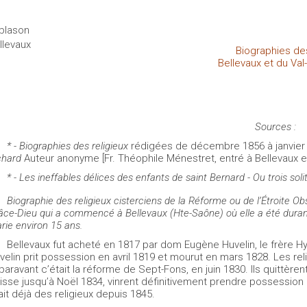
Biographies des
Bellevaux et du Val
Sources :
* - Biographies des religieux
rédigées de décembre 1856 à janvier 
chard
Auteur anonyme [Fr. Théophile Ménestret, entré à Bellevaux e
* - Les ineffables délices des enfants de saint Bernard - Ou trois soli
Biographie des religieux cisterciens de la Réforme ou de l’Étroite 
âce-Dieu qui a commencé à Bellevaux (Hte-Saône) où elle a été durant 
rie environ 15 ans.
Bellevaux fut acheté en 1817 par dom Eugène Huvelin, le frère H
velin prit possession en avril 1819 et mourut en mars 1828. Les re
paravant c’était la réforme de Sept-Fons, en juin 1830. Ils quittère
isse jusqu’à Noël 1834, vinrent définitivement prendre possession 
ait déjà des religieux depuis 1845.