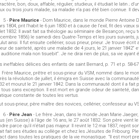
ractère, bon, doux, affable, régulier, studieux, il étudiait le latin ; 
ux ou trois jours malade, sa maladie n’a pas été bien connue. Il devi
5 -
Père Maurice
- Dom Maurice, dans le monde Pierre Antoine Du
rs 1804, prit l’habit le 6 juin 1830 et à cause de l’exil, fit des vœux
illet 1832. Il avait fait sa théologie au séminaire de Besançon, reçu
cembre 1856) le samedi des Quatre-Temps et les jours suivants, jus
ulut ainsi. Il fut ensuite cellérier, sous prieur, prieur. Je trouve écri
eur de sainteté, après une maladie de 4 jours, le 21 janvier 1842” 
 auditione mala non tisuebit”. Je ne dirai rien de plus, sa vie ayant
s ineffables délices des enfants de saint Bernard, p. 71 et p. 58-67
Frère Maurice, prêtre et sous-prieur du VSM, nommé dans le monde 
rès la révolution de juillet, il émigra en Suisse avec la communauté e
32 et mourut le 21 janvier 1842. Dans la communauté dont il a fait 
 tous sans exception. Il est mort en grande odeur de sainteté, dan
atique constante de toutes les vertus.
 fut sous-prieur, père maître des novices, cellérier, confesseur au 
6 -
Père Jean
- Le frère Jean, dans le monde Jean Marie Jaeger, 
us (en Suisse) à l’âge de 16 ans, le 27 août 1832. Son père vient le r
ndre parce qu’il n’était pas majeur. Il revint le 12 mai 1837, reprit son
ait fait ses études au collège et chez les Jésuites de Fribourg. Pl
act dans toutes les pratiques de la vie monastique. “Il est mort p