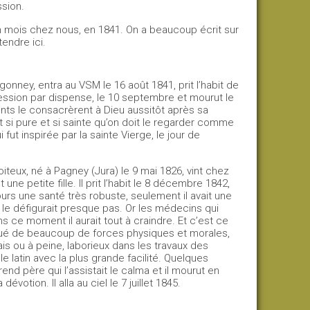
sion.
n mois chez nous, en 1841. On a beaucoup écrit sur
tendre ici.
nney, entra au VSM le 16 août 1841, prit l’habit de
ession par dispense, le 10 septembre et mourut le
nts le consacrèrent à Dieu aussitôt après sa
ut si pure et si sainte qu’on doit le regarder comme
ut inspirée par la sainte Vierge, le jour de
teux, né à Pagney (Jura) le 9 mai 1826, vint chez
ne petite fille. Il prit l’habit le 8 décembre 1842,
ours une santé très robuste, seulement il avait une
 le défigurait presque pas. Or les médecins qui
ns ce moment il aurait tout à craindre. Et c’est ce
, doué de beaucoup de forces physiques et morales,
ais ou à peine, laborieux dans les travaux des
t le latin avec la plus grande facilité. Quelques
end père qui l’assistait le calma et il mourut en
otion. Il alla au ciel le 7 juillet 1845.