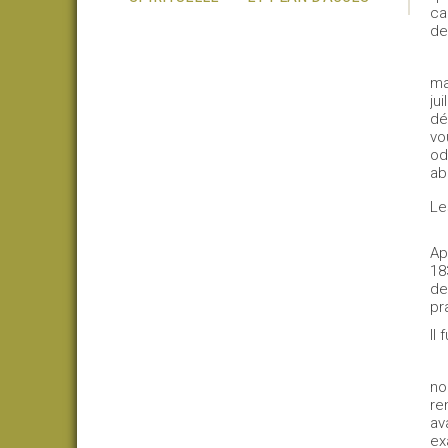
ca
de
ma
ju
dé
vo
od
ab
Le
Ap
18
de
pr
Il
no
re
av
ex