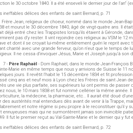
ction le 30 octobre 1840. Il a été enseveli le dernier jour de l’an” (e
s ineffables délices des enfants de saint Bernard, p. 71
Frère Jean, religieux de choeur, nommé dans le monde Jean-Baptist
38 et mourut le 30 décembre 1840, âgé de vingt-quatre ans. Il était
ait déjà entré chez les Trappistes lorsqu’ils étaient à Géronde, dan
rmirent pas d’y rester. Il vint rejoindre ces religieux au VSM le 1
ave et dont il se croyait lui-même entièrement guéri le reprit avec t
ant chanté avec une grande ferveur, qu’on n’eut que le temps de lui 
ligieux. Il ne cessa d’invoquer Jésus, Marie et Joseph jusqu’à son d
7 -
Père Raphaël
- Dom Raphaël, dans le monde Jean-François Bra
inte-Marie en même temps que nous y arrivions de Suisse le 11 n
elques jours. Il revêtit l’habit le 15 décembre 1834 et fit profession 
ssé cinq ans et neuf mois à Lyon chez les Frères de saint Jean de 
rès une vie plus parfaite, ses supérieurs lui ont permis de passer d
ez nous, le 10 mars 1838 et fut nommé cellérier la même année. Il ava
horticulture, la médecine, la pharmacie, etc… Il aurait été doué d’une
r des austérités mal entendues dès avant de venir à la Trappe, mai
labrement et notre régime si peu propre à le reconstituer qu’il y
rt ennuyeuses mais qui ne surmontèrent jamais son invincible patienc
49. Il fut le premier reçut au Val-Sainte-Marie et le dernier qui y fut 
s ineffables délices des enfants de saint Bernard, p. 72