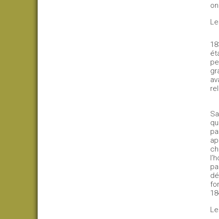
on
Le
18
ét
pe
gr
av
re
Sa
qu
pa
ap
ch
l’
pa
dé
fo
18
Le