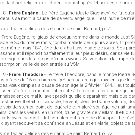
m Raphaël, religieux de choeur, mourut après 14 années de profes
8 -
Frère Eugène
- Le frère Eugène (Juste Sigonney) ne fut qu’u
i depuis sa mort, à cause de sa vertu angélique. Il est inutile de m’é
s ineffables délices des enfants de saint Bernard, p. 71
Frère Eugène, religieux de choeur, nommé dans le monde Just Sigo
vice le 30 du même mois, tomba malade deux jours après, fit prof
 du même mois 1841, âgé de dix-huit ans, quatorze jours. Ses pare
issance et il répondit parfaitement à leur pieux désirs, car sa vie f
 prodige dans les temps où nous vivons. Sa vocation à la Trappe lui f
Assomption, veille de son entrée au VSM
9 -
Frère Théodore
- Le frère Théodore, dans le monde Pierre Boi
us à l’âge de 16 ans bien malgré ses parents qui n’avaient que lui et u
t des vœux simples à cause de son âge le 2 février 1844. Il eut touj
osseur à côté du menton, inhérente à la mâchoire inférieure qui ne
nnaissaient ce mal lui avait prédit qu’elle disparaîtrait, mais que da
i est arrivé. Il était fort aimable, fervent, plein de bonne volonté
e voix de stentor, point de légèreté et malgré son âge, ne riait jam
ins, dans les veilles, en un mot, d’une gravité de vieillard. Il étudiai
stants avant sa mort il fut horriblement tenté de désespoir. Le révér
ix, ayant recouvert sa confiance en Jésus et en Marie, objets de sa dév
s ineffables délices des enfants de saint Bernard, p. 72