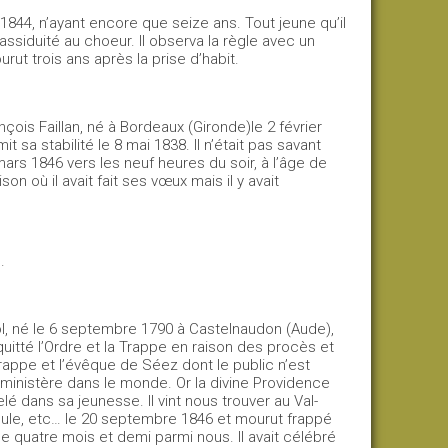
1844, n’ayant encore que seize ans. Tout jeune qu’il
l’assiduité au choeur. Il observa la règle avec un
rut trois ans après la prise d’habit.
nçois Faillan, né à Bordeaux (Gironde)le 2 février
 sa stabilité le 8 mai 1838. Il n’était pas savant
mars 1846 vers les neuf heures du soir, à l’âge de
son où il avait fait ses vœux mais il y avait
.
, né le 6 septembre 1790 à Castelnaudon (Aude),
 quitté l’Ordre et la Trappe en raison des procès et
rappe et l’évêque de Séez dont le public n’est
nt ministère dans le monde. Or la divine Providence
elé dans sa jeunesse. Il vint nous trouver au Val-
la coule, etc… le 20 septembre 1846 et mourut frappé
ue quatre mois et demi parmi nous. Il avait célébré