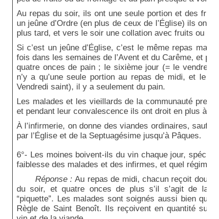
Au repas du soir, ils ont une seule portion et des fruit
un jeûne d’Ordre (en plus de ceux de l’Église) ils ont
plus tard, et vers le soir une collation avec fruits ou fr
Si c’est un jeûne d’Église, c’est le même repas mais il
fois dans les semaines de l’Avent et du Carême, et pour 
quatre onces de pain ; le sixième jour (= le vendredi
n’y a qu’une seule portion au repas de midi, et le si
Vendredi saint), il y a seulement du pain.
Les malades et les vieillards de la communauté prennen
et pendant leur convalescence ils ont droit en plus à de
À l’infirmerie, on donne des viandes ordinaires, sauf le
par l’Église et de la Septuagésime jusqu’à Pâques.
6°- Les moines boivent-ils du vin chaque jour, spécialem
faiblesse des malades et des infirmes, et quel régime e
Réponse :
Au repas de midi, chacun reçoit douze 
du soir, et quatre onces de plus s’il s’agit de la 
“piquette”. Les malades sont soignés aussi bien que p
Règle de Saint Benoît. Ils reçoivent en quantité suff
vin et de la viande.