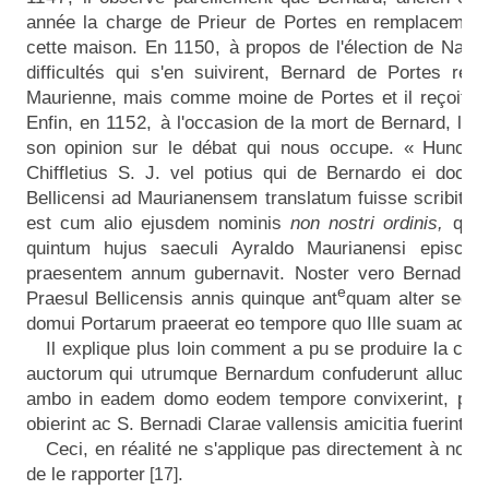
année la charge de Prieur de Portes en remplacement 
cette maison. En
1150,
à propos de l'élection de Nata
difficultés qui s'en suivirent, Bernard de Portes r
Maurienne, mais comme moine de Portes et il reçoit de
Enfin, en
1152,
à l'occasion de la mort de Bernard, l'h
son opinion sur le débat qui nous occupe. « Hunc B
Chiffletius S. J. vel potius qui de Bernardo ei docu
Bellicensi ad Maurianensem translatum fuisse scribit ;
est cum alio ejusdem nominis
non nostri ordinis,
qui
quintum hujus saeculi Ayraldo Maurianensi episco
praesentem annum gubernavit. Noster vero Bernadus 
e
Praesul Bellicensis annis quinque ant
quam alter sedi M
domui Portarum praeerat eo tempore quo Ille suam adhu
Il explique plus loin comment a pu se produire la con
auctorum qui utrumque Bernardum confuderunt allucina
ambo in eadem domo eodem tempore convixerint, priori
obierint ac S. Bernadi Clarae vallensis amicitia fuerint pa
Ceci, en réalité ne s'applique pas directement à notre 
de le rapporter
.
[17]