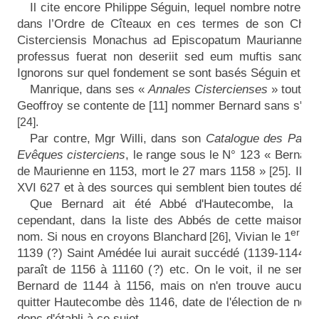
Il cite encore Philippe Séguin, lequel nombre notre B
dans l’Ordre de Cîteaux en ces termes de son Chap
Cisterciensis Monachus ad Episcopatum Mauriannen
professus fuerat non deseriit sed eum muftis sanctitat
Ignorons sur quel fondement se sont basés Séguin et Mo
Manrique, dans ses «
Annales Cistercienses
» tout en
Geoffroy se contente de [11] nommer Bernard sans s'enq
[24].
Par contre, Mgr Willi, dans son
Catalogue des Papes
Evêques cisterciens
, le range sous le N°
123
« Bernard
de Maurienne en 1153, mort le
27
mars 1158 »
.
Il s
[25]
XVI
627
et à des sources qui semblent bien toutes dériv
Que Bernard ait été Abbé d'Hautecombe, la cho
cependant, dans la liste des Abbés de cette maison, 
er
nom. Si nous en croyons Blanchard
,
Vivian le 1
ab
[26]
1139 (?)
Saint Amédée lui aurait succédé
(1139-1144)
v
paraît de 1156 à
11160 (?)
etc. On le voit, il ne sera
Bernard de
1144
à 1156, mais on n'en trouve aucune t
quitter Hautecombe dès
1146,
date de l'élection de not
donc d'établi à ce sujet.