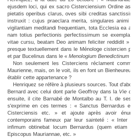
ejusdem loci, qui ex sacro Cisterciensium Ordine assum
pietatis operibus clarus, oves sibi creditas sanctissime
instruxit : cujus praeclara merita, singulares animi do
vigilantiam meditandi frequentiam, tota Ecclesia ea aeta
nam totius perfectionis perfectissimum se exemplar [
vitae cursu, beatam Deo animam feliciter reddidit »
[21
presque textuellement dans le Ménologe cistercien pa
et par Bucelinus dans le «
Menologium Benedictinum
» 
Non seulement les Cisterciens réclament comme l
Maurienne, mais, on le voit, ils en font un Bienheureux. O
établir cette appartenance ?
Henriquez se réfère à plusieurs sources. Tout d'abord, 
Bernard avec celui dont parle Geoffroy dans la
Vie de 
ensuite, il cite Barnabé de Montalbo au T. I. de ses C
s'exprime en ces termes : « Sanctus Bernardus epi
Cisterciensis etc. » et ajoute après avoir énumér
contemporains fameux par leur sainteté : « Inter hos
infimum obtinebat locum Bernardus (quem etiam essc
Episcopus Mauriannae, etc. »