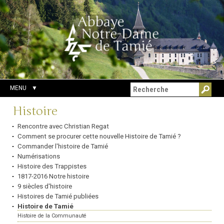
Aller
Outils
Chercher par
au
personnels
Recherche
contenu.
avancée…
|
Aller
à
la
navigation
MENU
Navigation
Histoire
Rencontre avec Christian Regat
Comment se procurer cette nouvelle Histoire de Tamié ?
Commander l'histoire de Tamié
Numérisations
Histoire des Trappistes
1817-2016 Notre histoire
9 siècles d'histoire
Histoires de Tamié publiées
Histoire de Tamié
Histoire de la Communauté