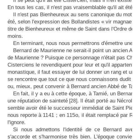
Il se peut qu'il ait été Cistercien, mais il n'en existe
En tous les cas, il n'est pas vraisemblable qu'il ait été
Il n'est pas Bienheureux au sens canonique du mot quo
été, selon l'expression des Bollandistes « vir magnae san
titre de Bienheureux et même de Saint dans l'Ordre de C
moins.
En terminant, nous nous permettrons d'émettre une su
Bernard de Maurienne ne serait-il point un ancien Ab
de Maurienne ? Puisque ce personnage n'était pas Chart
Cisterciens le revendiquent pour leur et qu'il appartenait
monastique, il faut essayer de lui donner un rang et une pl
se rencontre que tout ce que nous connaissons dudit B
ou, mieux, peut convenir à Bernard ancien Abbé de Tami
En fait, il y a eu à cette époque, à Tamié, un Bernard A
une réputation de sainteté
. Il était porté au Nécrologe
[28]
semble avoir été le successeur immédiat de Saint Pierre 
nous reporte à
1141 ;
en
115o,
il était remplacé par Ro
l'ignore.
Si nous admettons l'identité de ce Bernard avec 
s'accorde et s'harmonise très bien. L'époque convient 