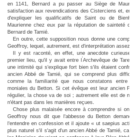
en
1141,
Bernard a pu passer au Siège de Mauri
satisfaction aux revendications des Cisterciens et, en m
d'expliquer les qualificatifs de Saint ou de Bienh
Maurienne chez eux par la réputation de sainteté don
Bernard de Tamié.
En outre, cette supposition nous donne une compré
Geoffroy, lequel, autrement, est d'interprétation assez diff
Il y est raconté, en effet, une anecdote curieuse, de
'
premier lieu, qu'il y avait entre l
Archevêque de Tarenta
une intimité qui s'explique fort bien s'ils étaient confrère
ancien Abbé de Tamié, qui se comprend plus difficile
comme la familiarité que nous constatons entre l'
moniales du Betton. Si cet évêque est leur ancien Père
régulier, la chose va de soi ; autrement elle est de nat
n'étant pas dans les manières reçues.
Chose plus malaisée encore à comprendre si on n'a
Geoffroy nous dit que l'abbesse du Betton demanda
l'entendre en confession et il ajoute « ut saepius actitib
plus naturel s'il s'agit d'un ancien Abbé de Tamié, car, 