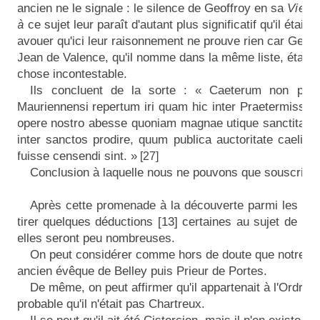
ancien ne le signale : le silence de Geoffroy en sa
Vie d
à
ce sujet leur paraît d'autant plus significatif qu'il était 
avouer qu'ici leur raisonnement ne prouve rien car Geoff
Jean de Valence, qu'il nomme dans la même liste, était ci
chose incontestable.
Ils concluent de la sorte : « Caeterum non put
Mauriennensi repertum iri quam hic inter Praetermissos
opere nostro abesse quoniam magnae utique sanctitatis 
inter sanctos prodire, quum publica auctoritate caelit
fuisse censendi sint. »
[27]
Conclusion à laquelle nous ne pouvons que souscrire.
Après cette promenade à la découverte parmi les a
tirer quelques déductions [13] certaines au sujet de B
elles seront peu nombreuses.
On peut considérer comme hors de doute que notre Be
ancien évêque de Belley puis Prieur de Portes.
De même, on peut affirmer qu'il appartenait à l'Ordre m
probable qu'il n'était pas Chartreux.