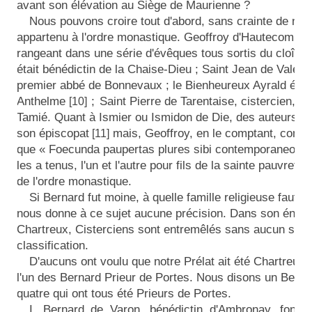
avant son élévation au Siège de Maurienne ?
Nous pouvons croire tout d'abord, sans crainte de nous
appartenu à l'ordre monastique. Geoffroy d'Hautecombe l
rangeant dans une série d'évêques tous sortis du cloîtr
était bénédictin de la Chaise-Dieu ; Saint Jean de Valence
premier abbé de Bonnevaux ; le Bienheureux Ayrald étai
Anthelme
;
Saint Pierre de Tarentaise, cistercien, f
[10]
Tamié. Quant à Ismier ou Ismidon de Die, des auteurs le
son épiscopat
mais, Geoffroy, en le comptant, comm
[11]
que « Foecunda paupertas plures sibi contemporaneos in
les a tenus, l'un et l'autre pour fils de la sainte pauvret
de l'ordre monastique.
Si Bernard fut moine, à quelle famille religieuse faut-il
nous donne à ce sujet aucune précision. Dans son énumé
Chartreux, Cisterciens sont entremêlés sans aucun souc
classification.
D'aucuns ont voulu que notre Prélat ait été Chartreux, 
l'un des Bernard Prieur de Portes. Nous disons un Bernar
quatre qui ont tous été Prieurs de Portes.
I. Bernard de Varon, bénédictin d'Ambronay, fonda