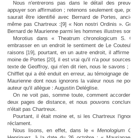
Nous n'entrerons pas dans le détail des preuves 
appuyer son affirmation ; retenons seulement que, pour
saurait être identifié avec Bernard de Portes, ancien 
même pas Chartreux :[9] « Non nostri Ordinis ». Guic
Bernard de Maurienne parmi les hommes illustres sortis
Morotius dans « Theatrum chronologicum S. Cart
embrasser en un endroit le sentiment de Le Couteulx 
raisons
, pourtant, en un autre endroit, il affirme 
[19]
moine de Portes
, il est vrai qu'il n'a pour sources 
[20]
texte de Geoffroy, qui n'en dit rien, nous le savons ; Gu
Chifflet qui a été enduit en erreur, au témoignage de Le
Maurienne dont nous ignorons la valeur nous ne pouvon
auteur qu'il allègue : Augustin Deléglise.
On ne voit pas, somme toute, comment accorder ses
deux pages de distance, et nous pouvons conclure, s
n'était pas Chartreux.
Pourtant, il était moine et, si les Chartreux l'ignoren
réclament.
Nous lisons, en effet, dans le «
Menologium Cis
Henriquez, à la date du 26
octobre : « Maurianae de