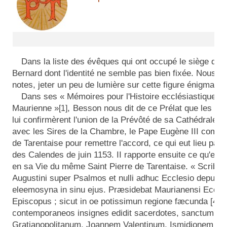
Dans la liste des évêques qui ont occupé le siège de M
Bernard dont l'identité ne semble pas bien fixée. Nous 
notes, jeter un peu de lumière sur cette figure énigmatiq
Dans ses « Mémoires pour l'Histoire ecclésiastique d
Maurienne »
,
Besson nous dit de ce Prélat que les Pa
[1]
lui confirmèrent l'union de la Prévôté de sa Cathédrale et
avec les Sires de la Chambre, le Pape Eugène III commit
de Tarentaise pour remettre l'accord, ce qui eut
lieu
par 
des Calendes de juin 1153. II rapporte ensuite ce qu'en 
en sa Vie du même Saint Pierre de Tarentaise. « Scribi fe
Augustini super Psalmos et nulli adhuc Ecclesio deputav
eleemosyna in sinu ejus. Præsidebat Maurianensi Eccle
Episcopus ; sicut in oe potissimun regione fæcunda [4] p
contemporaneos insignes edidit sacerdotes, sanctum vi
Gratianopolitanum, Joannem Valentinum, Ismidionem Di