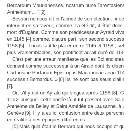
Bernardum Maurianenses, nostrum hune Tarentasiensem
Anthelmum... "
[2]
Besson ne nous dit ni l'année de son élection, ni celle 
intervint en sa faveur, comme il a été dit, il était donc 
mort d'Eugène. Comme son prédécesseur Ayrald vivait 
en
1145
comme, d'autre part, son second successeur,
[4]
1158
,
il nous faut le placer entre 1145 et 1158 ; selon
[5]
plus vraisemblables, son pontificat aurait duré de 1146 à
C'est par une erreur manifeste que les Bollandistes le
donnant comme successeur à un Airald dont ils disent : «
Carthusiae Portarum Episcopus Mauriannae anno
1145,
successit Bernardus. »
Ils ne
sont pas seuls d'ailleu
[6]
.
[7]
Or, s'il y eut un Ayrald qui siégea après
1158
,
Guil
[8]
1162
puisque, cette année là, il fut présent avec Saint P
Anthelme de Belley et Saint Amédée de Lausanne, à un ac
Genève
.
Il y
a eu ici confusion entre deux personna
[9]
en réalité à des époques différentes.
[5] Mais quel était le Bernard qui nous occupe et quel