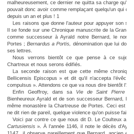
malheureusement, ce dernier ne quitta sa charge qu'en
pouvait donc avoir comme remplaçant quelqu'un qui dev
depuis un an et plus ! 1
Les raisons que donne l'auteur pour appuyer son sen
Il se fonde sur une Chronique manuscrite de la Grande 
comme successeur à Ayrald notre Bernard, le nomm
Portes ;
Bernardus a Portis,
dénomination que lui donn
ses lettres.
Nous verrons bientôt ce que pense à ce sujet le
Chartreux et nous serons édifiés.
La seconde raison est que cette même chronique
Bellicensis Episcopus » et dit qu'il n'accepta l'évêc
compulsus ». Attendons ce que va nous dire bientôt l'Ann
Enfin Geoffroy, dans sa
Vie de Saint Pierre d
Bienheureux Ayrald et de son successeur Bernard, les f
même monastère la Chartreuse de Portes. Ceci est man
ne dit rien de pareil, quelque violence qu'on puisse faire 
Voici par contre ce que nous dit D. Le Coulteux au T
Cartusiensis
». À l'année 1146, il note le décès d'Ayra
1147,
il observe pareillement que Bernard, ancien évê