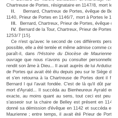
Chartreuse de Portes, résignataire en
1147/8,
mort le
1
II.
Bernard, Chartreux de Portes, évêque de Belle
1140,
Prieur de Portes en
1146/7,
mort à Portes le
16
III.
Bernard, Chartreux, Prieur de Portes, évêque de 
IV.
Bernard de la Tour, Chartreux, Prieur de Portes, g
1253/7
.
[15]
Ce n'est qu'avec le second de ces différents personna
possible, elle a été tentée et même admise comme certaine
paraît-il, dans
l'Histoire du Diocèse de Maurienne,
p
ouvrage que nous n'avons pu consulter personnelleme
rendit son âme à Dieu... Il avait auprès de lui Ardutius
de Portes qui avait été élu depuis peu sur le Siège de B
et s'en retourna à la Chartreuse de Portes dont il fut
Bernard I qui l'avait fondée. C'est de là qu'il dût parti
mort d'Ayrald... Il succéda au Bienheureux Ayrald en
1
exacte, au moins quant au sens, tout ceci est peu coh
s'asseoir sur la chaire de Belley est présent en
1146
donné sa démission d'évêque en
1142
et succéda en
Maurienne ; entre temps, il avait été Prieur de Porte