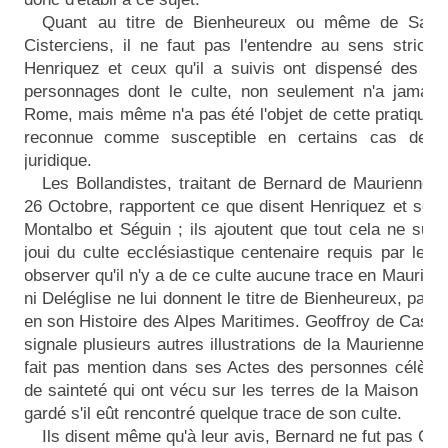
Quant au titre de Bienheureux ou même de Saint
Cisterciens, il ne faut pas l'entendre au sens stricte
Henriquez et ceux qu'il a suivis ont dispensé des ti
personnages dont le culte, non seulement n'a jamais
Rome, mais même n'a pas été l'objet de cette pratique p
reconnue comme susceptible en certains cas de su
juridique.
Les Bollandistes, traitant de Bernard de Maurienne 
26 Octobre, rapportent ce que disent Henriquez et ses 
Montalbo et Séguin ; ils ajoutent que tout cela ne suffi
joui du culte ecclésiastique centenaire requis par les d
observer qu'il n'y a de ce culte aucune trace en Maurienne
ni Deléglise ne lui donnent le titre de Bienheureux, pas
en son Histoire des Alpes Maritimes. Geoffroy de Casale
signale plusieurs autres illustrations de la Maurienne ; 
fait pas mention dans ses Actes des personnes célèbre
de sainteté qui ont vécu sur les terres de la Maison de 
gardé s'il eût rencontré quelque trace de son culte.
Ils disent même qu'à leur avis, Bernard ne fut pas Ci