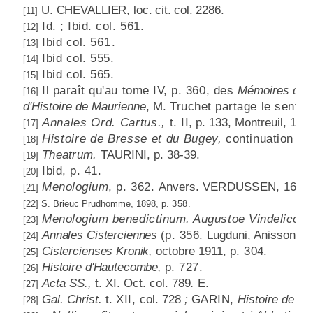
U. CHEVALLIER, loc.
cit.
col. 2286.
[11]
Id. ; Ibid. col. 561.
[12]
Ibid col.
561.
[13]
Ibid col. 555.
[14]
Ibid col. 565.
[15]
Il paraît qu'au tome IV, p. 360, des
Mémoires de la
[16]
d'Histoire de Maurienne
, M.
Truchet partage le sentim
Annales Ord. Cartus.,
t. II
, p. 133, Montreuil, 188
[17]
Histoire de Bresse et du Bugey,
continuation de
[18]
Theatrum.
TAURINI, p. 38-39.
[19]
Ibid, p. 41.
[20]
Menologium
, p. 362.
Anvers.
VERDUSSEN,
1644
[21]
[22]
S. Brieuc Prudhomme, 1898, p.
358.
Menologium benedictinum. Augustoe Vindelicor
[23]
Annales Cisterciennes
(p.
356.
Lugduni, Anisson,
1
[24]
Cistercienses Kronik,
octobre 1911,
p. 304.
[25]
Histoire d'Hautecombe,
p.
727.
[26]
Acta SS.,
t. XI. Oct. col. 789
.
E.
[27]
Gal. Christ.
t.
XII,
col. 728
;
GARIN,
Histoire de T
[28]