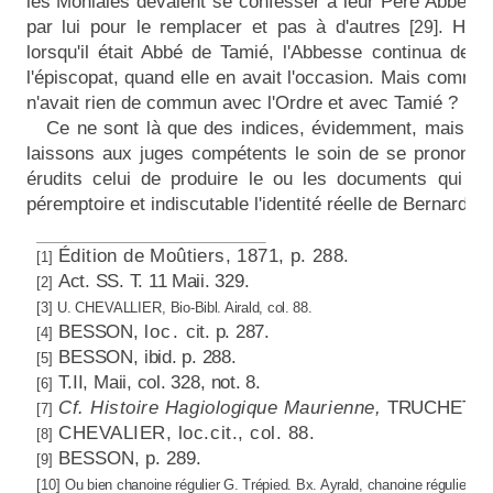
les Moniales devaient se confesser à leur Père Abbé ou à
par lui pour le remplacer et pas à d'autres
. Habi
[29]
lorsqu'il était Abbé de Tamié, l'Abbesse continua de l
l'épiscopat, quand elle en avait l'occasion. Mais commen
n'avait rien de commun avec l'Ordre et avec Tamié ?
Ce ne sont là que des indices, évidemment, mais n'o
laissons aux juges compétents le soin de se prononcer 
érudits celui de produire le ou les documents qui fini
péremptoire et indiscutable l'identité réelle de Bernard d
Édition de Moûtiers, 1871, p. 288.
[1]
Act. SS. T. 11 Maii. 329.
[2]
[3]
U.
CHEVALLIER,
Bio-Bibl. Airald, col. 88.
BESSON,
loc.
cit. p. 287.
[4]
BESSON,
ibid. p. 288.
[5]
T.II,
Maii, col.
328, n
ot.
8.
[6]
Cf. Histoire Hagiologique Maurienne,
TRUCHET,
p
[7]
CHEVALIER, loc.cit., col. 88.
[8]
BESSON, p. 289.
[9]
[10]
Ou bien chanoine régulier G. Trépied. Bx. Ayrald, chanoine régulier et 