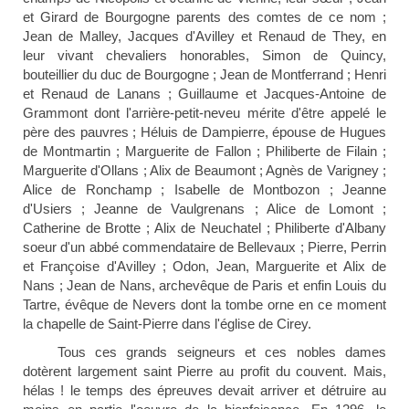
et Girard de Bourgogne parents des comtes de ce nom ;
Jean de Malley, Jacques d'Avilley et Renaud de They, en
leur vivant chevaliers honorables, Simon de Quincy,
bouteillier du duc de Bourgogne ; Jean de Montferrand ; Henri
et Renaud de Lanans ; Guillaume et Jacques-Antoine de
Grammont dont l'arrière-petit-neveu mérite d'être appelé le
père des pauvres ; Héluis de Dampierre, épouse de Hugues
de Montmartin ; Marguerite de Fallon ; Philiberte de Filain ;
Marguerite d'Ollans ; Alix de Beaumont ; Agnès de Varigney ;
Alice de Ronchamp ; Isabelle de Montbozon ; Jeanne
d'Usiers ; Jeanne de Vaulgrenans ; Alice de Lomont ;
Catherine de Brotte ; Alix de Neuchatel ; Philiberte d'Albany
soeur d'un abbé commendataire de Bellevaux ; Pierre, Perrin
et Françoise d'Avilley ; Odon, Jean, Marguerite et Alix de
Nans ; Jean de Nans, archevêque de Paris et enfin Louis du
Tartre, évêque de Nevers dont la tombe orne en ce moment
la chapelle de Saint-Pierre dans l'église de Cirey.
Tous ces grands seigneurs et ces nobles dames
dotèrent largement saint Pierre au profit du couvent. Mais,
hélas ! le temps des épreuves devait arriver et détruire au