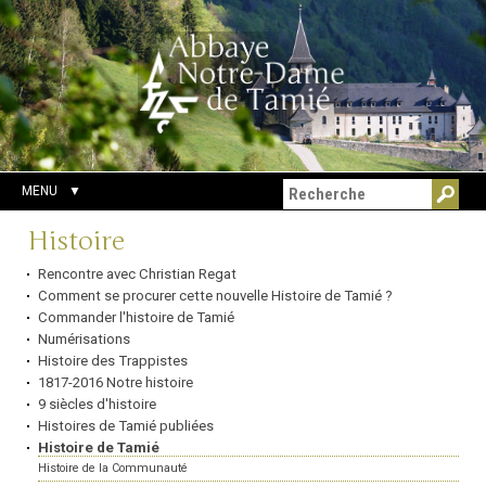
Aller
Outils
Chercher par
au
personnels
Recherche
contenu.
avancée…
|
Aller
à
la
navigation
MENU
Navigation
Histoire
Rencontre avec Christian Regat
Comment se procurer cette nouvelle Histoire de Tamié ?
Commander l'histoire de Tamié
Numérisations
Histoire des Trappistes
1817-2016 Notre histoire
9 siècles d'histoire
Histoires de Tamié publiées
Histoire de Tamié
Histoire de la Communauté