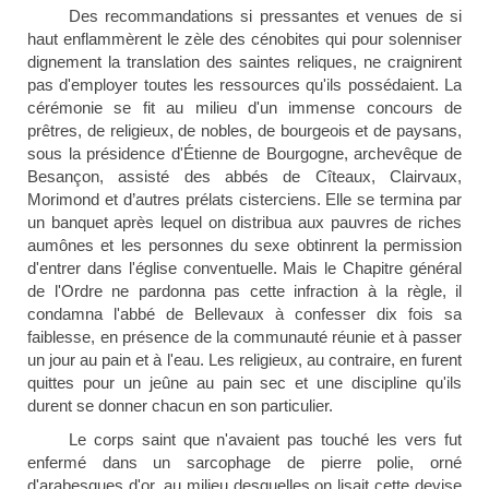
Des recommandations si pressantes et venues de si
haut enflammèrent le zèle des cénobites qui pour solenniser
dignement la translation des saintes reliques, ne craignirent
pas d'employer toutes les ressources qu'ils possédaient. La
cérémonie se fit au milieu d'un immense concours de
prêtres, de religieux, de nobles, de bourgeois et de paysans,
sous la présidence d'Étienne de Bourgogne, archevêque de
Besançon, assisté des abbés de Cîteaux, Clairvaux,
Morimond et d’autres prélats cisterciens. Elle se termina par
un banquet après lequel on distribua aux pauvres de riches
aumônes et les personnes du sexe obtinrent la permission
d'entrer dans l'église conventuelle. Mais le Chapitre général
de l'Ordre ne pardonna pas cette infraction à la règle, il
condamna l'abbé de Bellevaux à confesser dix fois sa
faiblesse, en présence de la communauté réunie et à passer
un jour au pain et à l'eau. Les religieux, au contraire, en furent
quittes pour un jeûne au pain sec et une discipline qu'ils
durent se donner chacun en son particulier.
Le corps saint que n'avaient pas touché les vers fut
enfermé dans un sarcophage de pierre polie, orné
d'arabesques d'or, au milieu desquelles on lisait cette devise