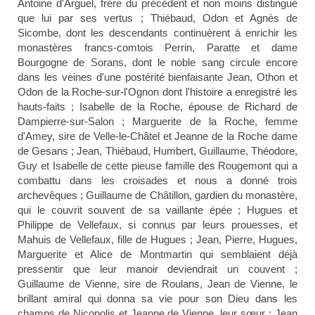
Antoine d'Arguel, frère du précédent et non moins distingué
que lui par ses vertus ; Thiébaud, Odon et Agnès de
Sicombe, dont les descendants continuèrent à enrichir les
monastères francs-comtois Perrin, Paratte et dame
Bourgogne de Sorans, dont le noble sang circule encore
dans les veines d'une postérité bienfaisante Jean, Othon et
Odon de la Roche-sur-l'Ognon dont l'histoire a enregistré les
hauts-faits ; Isabelle de la Roche, épouse de Richard de
Dampierre-sur-Salon ; Marguerite de la Roche, femme
d'Amey, sire de Velle-le-Châtel et Jeanne de la Roche dame
de Gesans ; Jean, Thiébaud, Humbert, Guillaume, Théodore,
Guy et Isabelle de cette pieuse famille des Rougemont qui a
combattu dans les croisades et nous a donné trois
archevêques ; Guillaume de Châtillon, gardien du monastère,
qui le couvrit souvent de sa vaillante épée ; Hugues et
Philippe de Vellefaux, si connus par leurs prouesses, et
Mahuis de Vellefaux, fille de Hugues ; Jean, Pierre, Hugues,
Marguerite et Alice de Montmartin qui semblaient déjà
pressentir que leur manoir deviendrait un couvent ;
Guillaume de Vienne, sire de Roulans, Jean de Vienne, le
brillant amiral qui donna sa vie pour son Dieu dans les
champs de Nicopolis et Jeanne de Vienne, leur sœur ; Jean