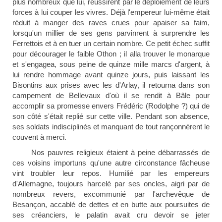
plus nombreux que lui, réussirent par le déploiement de leurs
forces à lui couper les vivres. Déjà l'empereur lui-même était
réduit à manger des raves crues pour apaiser sa faim,
lorsqu'un millier de ses gens parvinrent à surprendre les
Ferrettois et à en tuer un certain nombre. Ce petit échec suffit
pour décourager le faible Othon ; il alla trouver le monarque
et s'engagea, sous peine de quinze mille marcs d'argent, à
lui rendre hommage avant quinze jours, puis laissant les
Bisontins aux prises avec les d'Arlay, il retourna dans son
campement de Bellevaux d'où il se rendit à Bâle pour
accomplir sa promesse envers Frédéric (Rodolphe ?) qui de
son côté s'était replié sur cette ville. Pendant son absence,
ses soldats indisciplinés et manquant de tout rançonnèrent le
couvent à merci.
Nos pauvres religieux étaient à peine débarrassés de
ces voisins importuns qu'une autre circonstance fâcheuse
vint troubler leur repos. Humilié par les empereurs
d'Allemagne, toujours harcelé par ses oncles, aigri par de
nombreux revers, excommunié par l'archevêque de
Besançon, accablé de dettes et en butte aux poursuites de
ses créanciers, le palatin avait cru devoir se jeter