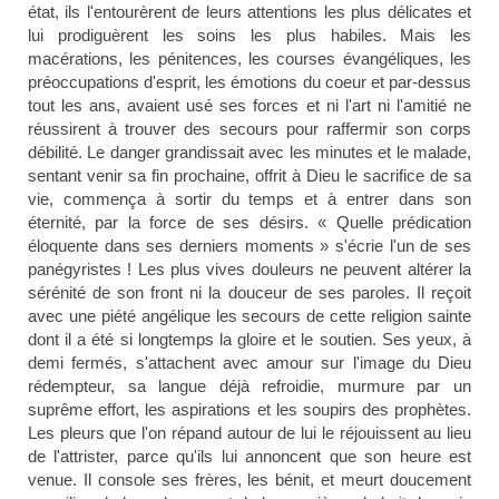
état, ils l'entourèrent de leurs attentions les plus délicates et
lui prodiguèrent les soins les plus habiles. Mais les
macérations, les pénitences, les courses évangéliques, les
préoccupations d'esprit, les émotions du coeur et par-dessus
tout les ans, avaient usé ses forces et ni l'art ni l'amitié ne
réussirent à trouver des secours pour raffermir son corps
débilité. Le danger grandissait avec les minutes et le malade,
sentant venir sa fin prochaine, offrit à Dieu le sacrifice de sa
vie, commença à sortir du temps et à entrer dans son
éternité, par la force de ses désirs. « Quelle prédication
éloquente dans ses derniers moments » s'écrie l'un de ses
panégyristes ! Les plus vives douleurs ne peuvent altérer la
sérénité de son front ni la douceur de ses paroles. Il reçoit
avec une piété angélique les secours de cette religion sainte
dont il a été si longtemps la gloire et le soutien. Ses yeux, à
demi fermés, s'attachent avec amour sur l'image du Dieu
rédempteur, sa langue déjà refroidie, murmure par un
suprême effort, les aspirations et les soupirs des prophètes.
Les pleurs que l'on répand autour de lui le réjouissent au lieu
de l'attrister, parce qu'ils lui annoncent que son heure est
venue. Il console ses frères, les bénit, et meurt doucement