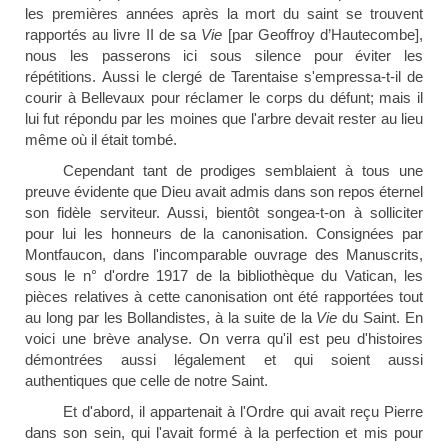
les pre
mières années après la mort du s
aint se trouvent
rapportés au livre II de sa
Vie
[par Geoffroy d’Hautecombe],
nous les passerons ici sous silence pour éviter les
répétitions.
Aussi le clergé de Tarentaise s'empressa-t-il de
courir à Bellevaux pour réclamer le corps du défunt; mais il
lui fut répondu par les moines que l'arbre devait rester au lieu
même où il était tombé.
Cependant tant de prodiges semblaient à tous une
preuve évidente que Dieu avait admis dans son repos éternel
son fidèle serviteur. Aussi, bientôt songea-t-on à solliciter
pour lui les honneurs de la canonisation. Consignées par
Montfaucon, dans l'incomparable ouvrage des Manuscrits,
sous le n° d'ordre 1917 de la bibliothèque du Vatican, les
pièces relatives à cette canonisation ont été rapportées tout
au long par les Bollandistes, à la suite de la
Vie
du Saint. En
voici une brève analyse. On verra qu'il est peu d'histoires
démontrées aussi légalement et qui soient aussi
authentiques que celle de notre Saint.
Et d'abord, il appartenait à l'Ordre qui avait reçu Pierre
dans son sein, qui l'avait formé à la perfection et mis pour