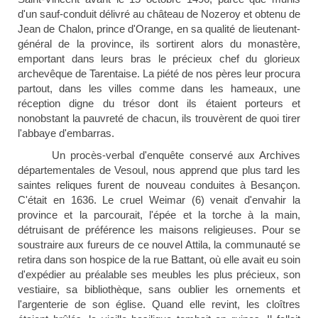
d'un sauf-conduit délivré au château de Nozeroy et obtenu de
Jean de Chalon, prince d'Orange, en sa qualité de lieutenant-
général de la province, ils sortirent alors du monastère,
emportant dans leurs bras le précieux chef du glorieux
archevêque de Tarentaise. La piété de nos pères leur procura
partout, dans les villes comme dans les hameaux, une
réception digne du trésor dont ils étaient porteurs et
nonobstant la pauvreté de chacun, ils trouvèrent de quoi tirer
l'abbaye d'embarras.
Un procès-verbal d'enquête conservé aux Archives
départementales de Vesoul, nous apprend que plus tard les
saintes reliques furent de nouveau conduites à Besançon.
C'était en 1636. Le cruel Weimar
(6) venait d'envahir la
province et la parcourait, l'épée et la torche à la main,
détruisant de préférence les maisons religieuses. Pour se
soustraire aux fureurs de ce nouvel Attila, la communauté se
retira dans son hospice de la rue Battant, où elle avait eu soin
d'expédier au préalable ses meubles les plus précieux, son
vestiaire, sa bibliothèque, sans oublier les ornements et
l'argenterie de son église. Quand elle revint, les cloîtres