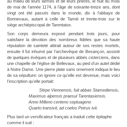
au milieu de leurs larmes et de leurs prières, le huit du mois
de mai de l'année 1174, à l'âge de soixante-treize ans, dont
vingt ont été passés dans le monde, dix à l’abbaye de
Bonnevaux, autant à celle de Tamié et trente-trois sur le
siège archiépiscopal de Tarentaise.
Son corps demeura exposé pendant trois jours, pour
satisfaire la dévotion des nombreux fidèles que sa haute
réputation de sainteté attirait autour de ses restes mortels,
ensuite il fut inhumé par l'archevêque de Besançon, assisté
de quelques évêques et de plusieurs abbés cisterciens, dans
une chapelle de l'église de Bellevaux, au pied d'un autel dédié
à Notre Dame. Une pierre plate sans ornement indiqua le lieu
de sa sépulture: on ignore ce qu'elle est devenue, mais voici
l'inscription qu'elle portait:
Stirpe Viennensis, fuit abbas Stamediensis,
Maximus alpensis praesul Tarentasiensis.
Anno Milleno centeno septuageno
Quarto transivit, ad coelos Petrus ivit
.
Plus tard un versificateur français a traduit cette épitaphe
comme il suit :