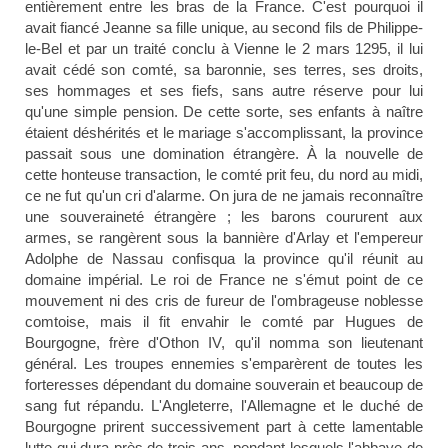
entièrement entre les bras de la France. C'est pourquoi il
avait fiancé Jeanne sa fille unique, au second fils de Philippe-
le-Bel et par un traité conclu à Vienne le 2 mars 1295, il lui
avait cédé son comté, sa baronnie, ses terres, ses droits,
ses hommages et ses fiefs, sans autre réserve pour lui
qu'une simple pension. De cette sorte, ses enfants à naître
étaient déshérités et le mariage s'accomplissant, la province
passait sous une domination étrangère. À la nouvelle de
cette honteuse transaction, le comté prit feu, du nord au midi,
ce ne fut qu'un cri d'alarme. On jura de ne jamais reconnaître
une souveraineté étrangère ; les barons coururent aux
armes, se rangèrent sous la bannière d'Arlay et l'empereur
Adolphe de Nassau confisqua la province qu'il réunit au
domaine impérial. Le roi de France ne s'émut point de ce
mouvement ni des cris de fureur de l'ombrageuse noblesse
comtoise, mais il fit envahir le comté par Hugues de
Bourgogne, frère d'Othon IV, qu'il nomma son lieutenant
général. Les troupes ennemies s'emparèrent de toutes les
forteresses dépendant du domaine souverain et beaucoup de
sang fut répandu. L'Angleterre, l'Allemagne et le duché de
Bourgogne prirent successivement part à cette lamentable
lutte qui dura près de trois ans, pendant lesquels l'abbaye de