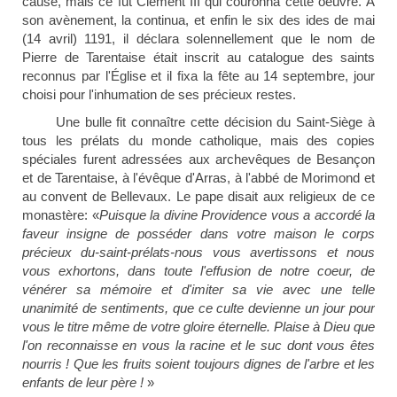
cause, mais ce fut Clément III qui couronna cette oeuvre. À
son avènement,
la continua, et enfin le six des ides de mai
(14 avril) 1191, il déclara solennellement que le nom de
Pierre de Tarentaise était inscrit au catalogue des saints
reconnus par l'Église et il fixa la fête au 14 septembre, jour
choisi pour l'inhumation de ses précieux restes.
Une bulle fit connaître cette décision du Saint-Siège à
tous les prélats du monde catholique, mais des copies
spéciales furent adressées aux archevêques de Besançon
et de Tarentaise, à l'évêque d'Arras, à l'abbé de Morimond et
au convent de Bellevaux. Le pape disait aux religieux de ce
monastère: «
Puisque la divine Providence vous a accordé la
faveur insigne de posséder dans votre maison le corps
précieux du-saint-prélats-nous vous avertissons et nous
vous exhortons, dans toute l'effusion de notre coeur, de
vénérer sa mémoire et d'imiter sa vie avec une telle
unanimité de sentiments, que ce culte devienne un jour pour
vous le titre même de votre gloire éternelle.
Plaise à Dieu que
l'on reconnaisse en vous la racine et le suc dont vous êtes
nourris !
Que les fruits soient toujours dignes de l'arbre et les
enfants de l
eur père !
»