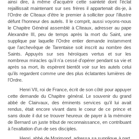
ainsi dire, à même d'acquérir cette sainteté dont l'éclat
rejaillissait maintenant sur ses frères il appartenait dis-je, à
l'Ordre de Cîteaux d'être le premier à solliciter pour l'illustre
défunt l'honneur des autels. Il le comprit, aussi voyons-nous
le Chapitre Général assemblé à Cîteaux, adresser au pape
Alexandre III, peu de temps après la mort du Saint, une
supplique par laquelle l'Ordre entier demande instamment
que l'archevêque de Tarentaise soit inscrit au nombre des
Saints. Appuyés sur ses héroïques vertus et sur les
nombreux miracles qu'il n'a cessé d'opérer pendant sa vie et
après sa mort, ils espèrent bientôt voir sur les autels celui
qu'ils regardent comme une des plus éclatantes lumières de
l'Ordre.
Henri VII, roi de France, écrit de son côté pour appuyer
cette demande du Chapitre général. Le souvenir du grand
abbé de Clairvaux, des éminents services qu'il lui avait
rendus, était encore vivant dans le coeur de ce prince et
sans doute il dut se trouver heureux de payer à la mémoire
de Bernard un juste tribut de reconnaissance, en contribuant
à l'exaltation d'un de ses disciples.
Henri, abbé de Morimond, adressa sa supplique à part,