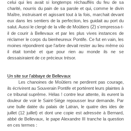
celui qui les avait si longtemps réchauffés du feu de sa
charité, nourris du pain de sa parole et qui, comme le divin
Maître, instruisant et agissant tout à la fois, marchait devant
eux dans les sentiers de la perfection, les guidait au port du
salut. Aussi le clergé de la ville de Moûtiers
(2)
s'empressa-t-
il de courir à Bellevaux et par les plus vives instances de
réclamer le corps du bienheureux Pontife. Ce fut en vain, les
moines répondirent que l'arbre devait rester au lieu même où
il était tombé et que pour rien au monde ils ne se
dessaisiraient de ce précieux trésor.
Un site sur l'abbaye de Bellevaux
Les chanoines de Moûtiers ne perdirent pas courage,
ils écrivirent au Souverain Pontife et portèrent leurs plaintes à
ce tribunal suprême. Hélas ! contre leur attente, ils eurent la
douleur de voir le Saint-Siège repousser leur demande. Par
une bulle datée du palais de Latran, le quatre des ides de
juillet (12 juillet) et dont une copie est adressée à Bernard,
abbé de Bellevaux, le pape Alexandre III tranche la question
en ces termes :