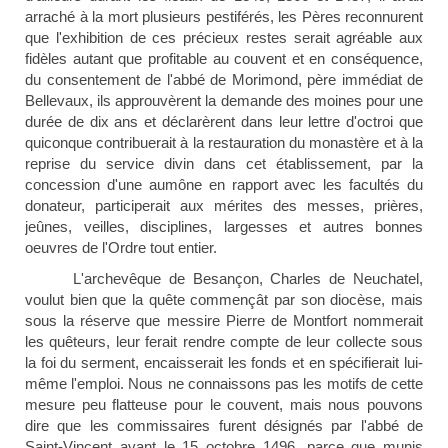
arraché à la mort plusieurs pestiférés, les Pères reconnurent
que l'exhibition de ces précieux restes serait agréable aux
fidèles autant que profitable au couvent et en conséquence,
du consentement de l'abbé de Morimond, père immédiat de
Bellevaux, ils approuvèrent la demande des moines pour une
durée de dix ans et déclarèrent dans leur lettre d'octroi que
quiconque contribuerait à la restauration du monastère et à la
reprise du service divin dans cet établissement, par la
concession d'une aumône en rapport avec les facultés du
donateur, participerait aux mérites des messes, prières,
jeûnes, veilles, disciplines, largesses et autres bonnes
oeuvres de l'Ordre tout entier.
L'archevêque de Besançon, Charles de Neuchatel,
voulut bien que la quête commençât par son diocèse, mais
sous la réserve que messire Pierre de Montfort nommerait
les quêteurs, leur ferait rendre compte de leur collecte sous
la foi du serment, encaisserait les fonds et en spécifierait lui-
même l'emploi. Nous ne connaissons pas les motifs de cette
mesure peu flatteuse pour le couvent, mais nous pouvons
dire que les commissaires furent désignés par l'abbé de
Saint-Vincent avant le 15 octobre 1496, parce que munis