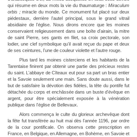
qui résume en deux mots la vie du thaumaturge :
Miraculum
orbis ;
miracle du monde. Ce monument fut placé sur deux
piédestaux, derrière l'autel principal, sous le grand vitrail
absidiaire de l'église. Nous dirons encore que les moines
conservaient religieusement dans une boîte d'airain, la mitre
de saint Pierre, ses gants en filet, sa croix pectorale, son
lodier, une clef symbolique qu'il avait reçue du pape et deux
de ses ceintures, l'une de couleur violette et l'autre rouge.
Plus tard les moines cisterciens et les habitants de la
Tarentaise finirent par obtenir une partie des précieux restes
du saint. L'abbaye de Cîteaux eut pour sa part un bras entier
et la Savoie seulement une main. Sans doute aussi, dans le
but de satisfaire la dévotion des fidèles, la tête du pontife fut
détachée du corps et enchâssée dans un buste d'évêque en
argent, pour être spécialement exposée à la vénération
publique dans l'église de Bellevaux.
Alors commença le culte du glorieux archevêque dont
la fête fut transférée au huit mai dès l'année 1196, par ordre
de la cour pontificale. On observa cette prescription en
France, en Belgique, en Allemagne, en Bohème, en Savoie et