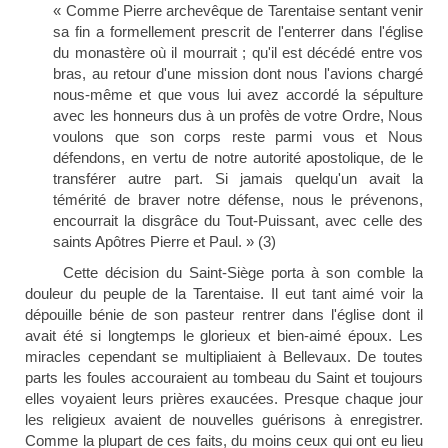
« Comme Pierre archevêque de Tarentaise sentant venir
sa fin a formellement prescrit de l'enterrer dans l'église
du monastère où il mourrait ; qu'il est décédé entre vos
bras, au retour d'une mission dont nous l'avions chargé
nous-même et que vous lui avez accordé la sépulture
avec les honneurs dus à un profès de votre Ordre, Nous
voulons que son corps reste parmi vous et Nous
défendons, en vertu de notre autorité apostolique, de le
transférer autre part. Si jamais quelqu'un avait la
témérité de braver notre défense, nous le prévenons,
encourrait la disgrâce du Tout-Puissant, avec celle des
saints Apôtres Pierre et Paul
.
» (3)
Cette décision du Saint-Siège porta à son comble la
douleur du peuple de la Tare
ntaise. Il eut tant aimé voir
la
dépouille bénie de son pasteur
rentrer dans l'église dont il
avait été si longtemps le glorieux et bien-aimé époux.
Les
miracles cependant se multipliaient à Bellevaux. De toutes
parts les foules accouraient au tombeau du Saint et toujours
elles voyaient leurs prières exaucées. Presque chaque jour
les religieux avaient de nouvelles guérisons à enregistrer.
Comme la plupart de ces faits, du moins ceux qui ont eu lieu