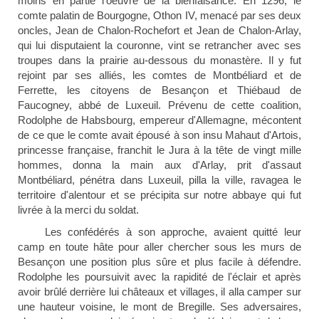
moins en partie l'oeuvre de la bienfaisance. En 1296, le
comte palatin de Bourgogne, Othon IV, menacé par ses deux
oncles, Jean de Chalon-Rochefort et Jean de Chalon-Arlay,
qui lui disputaient la couronne, vint se retrancher avec ses
troupes dans la prairie au-dessous du monastère. Il y fut
rejoint par ses alliés, les comtes de Montbéliard et de
Ferrette, les citoyens de Besançon et Thiébaud de
Faucogney, abbé de Luxeuil. Prévenu de cette coalition,
Rodolphe de Habsbourg, empereur d'Allemagne, mécontent
de ce que le comte avait épousé à son insu Mahaut d'Artois,
princesse française, franchit le Jura à la tête de vingt mille
hommes, donna la main aux d'Arlay, prit d'assaut
Montbéliard, pénétra dans Luxeuil, pilla la ville, ravagea le
territoire d'alentour et se précipita sur notre abbaye qui fut
livrée à la merci du soldat.
Les confédérés à son approche, avaient quitté leur
camp en toute hâte pour aller chercher sous les murs de
Besançon une position plus sûre et plus facile à défendre.
Rodolphe les poursuivit avec la rapidité de l'éclair et après
avoir brûlé derrière lui châteaux et villages, il alla camper sur
une hauteur voisine, le mont de Bregille. Ses adversaires,