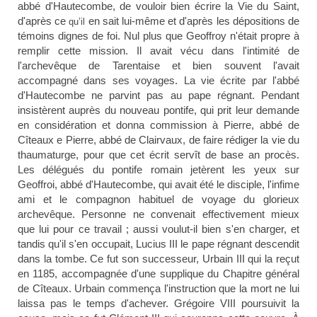
abbé
d'Hautecombe
, de vouloir bien écrire la Vie du Saint,
d'après ce
en sait lui-même et d'après les dépositions de
qu’il
témoins dignes de foi. Nul plus que Geoffroy n'était propre à
remplir cette mission. Il avait vécu dans l'intimité de
l'archevêque de Tarentaise et bien souvent l'avait
accompagné dans ses voyages. La vie écrite par l'abbé
d'Hautecombe ne parvint pas au pape régnant. Pendant
insistèrent auprès du nouveau pontife, qui prit leur demande
en considération et donna commission à Pierre, abbé de
Cîteaux e Pierre, abbé de Clairvaux, de faire rédiger la vie du
thaumaturge, pour que cet écrit servît de base an procès.
Les délégués du pontife romain jetèrent les yeux sur
Geoffroi, abbé d'Hautecombe, qui avait été le disciple, l'infime
ami et le compagnon habituel de voyage du glorieux
archevêque. Personne ne convenait effectivement mieux
que lui pour ce travail ; aussi voulut-il bien s'en charger, et
tandis qu'il s'en occupait, Lucius III le pape régnant descendit
dans la tombe. Ce fut son successeur, Urbain III qui
la reçut
en 1185, accompagnée d'une supplique du Chapitre général
de Cîteaux. Urbain
commença l'instruction
que la mort ne lui
laissa pas le temps d'achever.
Grégoire VIII
poursuivit la