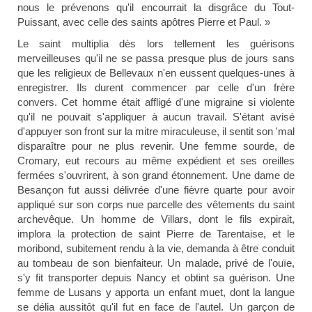
nous le prévenons qu'il encourrait la disgrâce du Tout-
Puissant, avec celle des saints apôtres Pierre et Paul. »
Le saint multiplia dès lors tellement les guérisons
merveilleuses qu'il ne se passa presque plus de jours sans
que les religieux de Bellevaux n'en eussent quelques-unes à
enregistrer. Ils durent commencer par celle d'un frère
convers. Cet homme était affligé d'une migraine si violente
qu'il ne pouvait s'appliquer à aucun travail. S'étant avisé
d'appuyer son front sur la mitre miraculeuse, il sentit son 'mal
disparaître pour ne plus revenir. Une femme sourde, de
Cromary, eut recours au même expédient et ses oreilles
fermées s'ouvrirent, à son grand étonnement. Une dame de
Besançon fut aussi délivrée d'une fièvre quarte pour avoir
appliqué sur son corps nue parcelle des vêtements du saint
archevêque. Un homme de Villars, dont le fils expirait,
implora la protection de saint Pierre de Tarentaise, et le
moribond, subitement rendu à la vie, demanda à être conduit
au tombeau de son bienfaiteur. Un malade, privé de l'ouïe,
s'y fit transporter depuis Nancy et obtint sa guérison. Une
femme de Lusans y apporta un enfant muet, dont la langue
se délia aussitôt qu'il fut en face de l'autel. Un garçon de