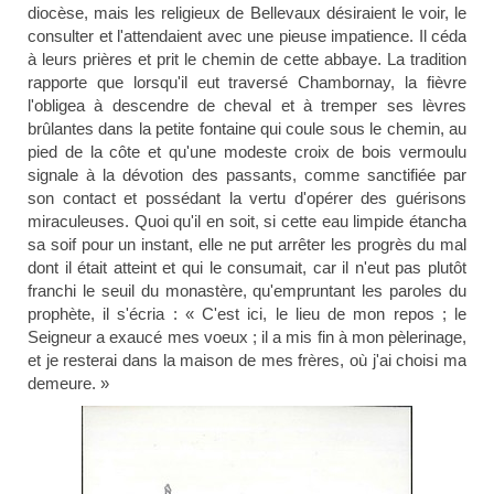
diocèse, mais les religieux de Bellevaux désiraient le voir, le
consulter et l'attendaient avec une pieuse impatience. Il céda
à leurs prières et prit le chemin de cette abbaye. La tradition
rapporte que lorsqu'il eut traversé Chambornay, la fièvre
l'obligea à descendre de cheval et à tremper ses lèvres
brûlantes dans la petite fontaine qui coule sous le chemin, au
pied de la côte et qu'une modeste croix de bois vermoulu
signale à la dévotion des passants, comme sanctifiée par
son contact et possédant la vertu d'opérer des guérisons
miraculeuses. Quoi qu'il en soit, si cette eau limpide étancha
sa soif pour un instant, elle ne put arrêter les progrès du mal
dont il était atteint et qui le consumait, car il n'eut pas plutôt
franchi le seuil du monastère, qu'empruntant les paroles du
prophète, il s'écria : « C'est ici, le lieu de mon repos ; le
Seigneur a exaucé mes voeux ; il a mis fin à mon pèlerinage,
et je resterai dans la maison de mes frères, où j'ai choisi ma
demeure. »