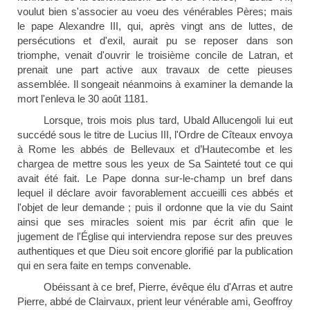
voulut bien s'associer au voeu des vénérables Pères; mais
le pape Alexandre III, qui, après vingt ans de luttes, de
persécutions et d'exil, aurait pu se reposer dans son
triomphe, venait d'ouvrir le troisième concile de Latran, et
prenait une part active aux travaux de cette pieuses
assemblée. Il songeait néanmoins à examiner la demande la
mort l'enleva le 30 août 1181.
Lorsque, trois mois plus tard, Ubald Allucengoli lui eut
succédé sous le titre de Lucius III,
l'Ordre de Cîteaux envoya
à Rome
les abbés de Bellevaux et
d’Hautecombe et les
chargea de mettre sous les yeux de Sa Sainteté tout ce qui
avait été fait. Le Pape donna sur-le-champ un bref dans
lequel il déclare avoir favorablement accueilli ces abbés et
l'objet de leur demande ; puis il ordonne que la vie du Saint
ainsi que ses miracles soient mis par écrit afin que le
jugement de l'Église qui interviendra repose sur des preuves
authentiques et que Dieu soit encore glorifié par la publication
qui en sera faite en temps convenable.
Obéissant à ce bref, Pierre, évêque élu d'Arras et autre
Pierre, abbé de Clairvaux, prient leur vénérable ami, Geoffroy