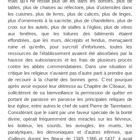
mais qu'il ne restait plus de lits dans les dortoirs, plus de
tables, plus de chaises au réfectoire, plus d'ustensiles dans
les cuisines, plus de livres, plus de calices, plus de linges,
plus d'ornements à la sacristie, plus de chandeliers, plus de
croix sur les autels, plus de stalles à l'église, plus de vitres
aux fenêtres, que les toitures des bâtiments étaient
effondrées, que les murs, décrépits et fendus, menaçaient
ruine et qu'enfin, pour surcroît d'infortunes, toutes les
ressources de l'établissement avaient été absorbées par la
hausse des subsistances et les frais de plusieurs procès
contre les abbés commendataires. Dans une situation si
critique les religieux n'avaient pas d'autre parti à prendre que
de recourir à la charité des bonnes gens. C'est pourquoi
après avoir exposé leur détresse au Chapitre de Cîteaux, ils
sollicitèrent de sa bienveillance la permission de quêter en
portant de paroisse en paroisse les principales reliques de
leur église, entre autres le chef de saint Pierre de Tarentaise.
Considérant que le saint par une faveur spéciale de la bonté
divine, opérait fréquemment des miracles sur les fiévreux,
les boiteux, les sourds, les aveugles, les muets, les
paralytiques, les démoniaques et d'autres infirmes, que
d'ailleurs durant les fléaux de 1349, 1366 et 1437, il avait