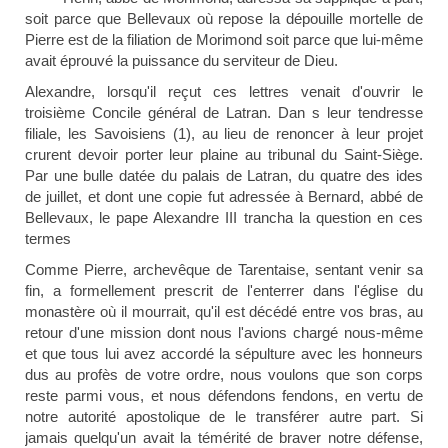
soit parce que Bellevaux où repose la dépouille mortelle de
Pierre est de la filiation de Morimond soit parce que lui-même
avait éprouvé la puissance du serviteur de Dieu.
Alexandre, lorsqu'il reçut ces lettres venait d'ouvrir le
troisième Concile général de Latran
. Dan s leur tendresse
filiale, les Savoisiens (1), au lieu de renoncer à leur projet
crurent devoir porter leur plaine au tribunal du Saint-Siège.
Par une bulle datée du palais de Latran, du quatre des ides
de juillet, et dont une copie fut adressée à Bernard, abbé de
Bellevaux, le pape Alexandre III trancha la question en ces
termes
Comme Pierre, archevêque de Tarentaise, sentant venir sa
fin, a formellement prescrit de l'enterrer dans l'église du
monastère où il mourrait, qu'il est décédé entre vos bras, au
retour d'une mission dont nous l'avions chargé nous-même
et que tous lui avez accordé la sépulture avec les honneurs
dus au profès de votre ordre, nous voulons que son corps
reste parmi vous, et nous défendons fendons, en vertu de
notre autorité apostolique de le transférer autre part. Si
jamais quelqu'un avait la témérité de braver notre défense,