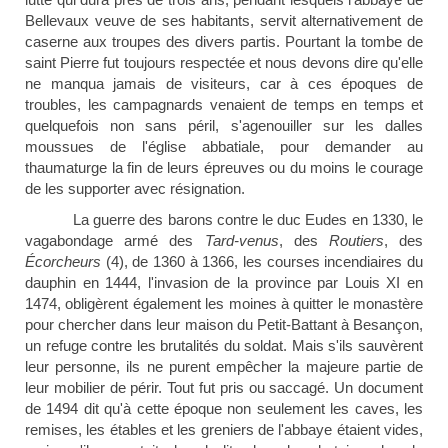
Bellevaux veuve de ses habitants, servit alternativement de
caserne aux troupes des divers partis. Pourtant la tombe de
saint Pierre fut toujours respectée et nous devons dire qu'elle
ne manqua jamais de visiteurs, car à ces époques de
troubles, les campagnards venaient de temps en temps et
quelquefois non sans péril, s'agenouiller sur les dalles
moussues de l'église abbatiale, pour demander au
thaumaturge la fin de leurs épreuves ou du moins le courage
de les supporter avec résignation.
La guerre des barons contre le duc Eudes en 1330, le
vagabondage armé des
Tard-venus
, des
Routiers
, des
Écorcheurs
(4), de 1360 à 1366, les courses incendiaires du
dauphin en 1444, l'invasion de la province par Louis XI en
1474, obligèrent également les moines à quitter le monastère
pour chercher dans leur maison du Petit-Battant à Besançon,
un refuge contre les brutalités du soldat. Mais s'ils sauvèrent
leur personne, ils ne purent empêcher la majeure partie de
leur mobilier de périr. Tout fut pris ou saccagé. Un document
de 1494 dit qu'à cette époque non seulement les caves, les
remises, les étables et les greniers de l'abbaye étaient vides,