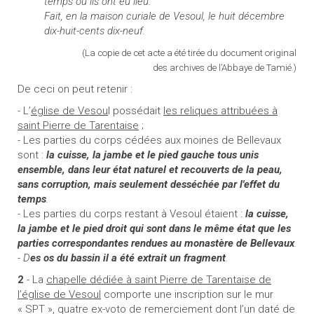
temps où ils ont eu lieu.
Fait, en la maison curiale de Vesoul, le huit décembre
dix-huit-cents dix-neuf.
(La copie de cet acte a été tirée du document original
des archives de l’Abbaye de Tamié.)
De ceci on peut retenir :
- L’
église de Vesou
l possédait
les reliques attribuées à
saint Pierre de Tarentaise
;
- Les parties du corps cédées aux moines de Bellevaux
sont :
la cuisse, la jambe et le pied gauche
tous unis
ensemble, dans leur état naturel et recouverts de la peau,
sans corruption, mais seulement desséchée par l'effet du
temps
.
- Les parties du corps restant à Vesoul étaient :
la cuisse,
la jambe et le pied droit qui sont dans le même état que les
parties correspondantes rendues au monastère de Bellevaux
.
-
D
es os du bassin
il a été extrait un fragment
.
2
- La
chapelle dédiée à saint Pierre de Tarentaise de
l’église de Vesoul
comporte une inscription sur le mur
« SPT », quatre ex-voto de remerciement dont l’un daté de