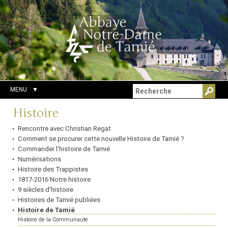
Aller
Outils
Chercher par
au
personnels
Recherche
contenu.
avancée…
|
Aller
à
la
navigation
MENU
Navigation
Histoire
Rencontre avec Christian Regat
Comment se procurer cette nouvelle Histoire de Tamié ?
Commander l'histoire de Tamié
Numérisations
Histoire des Trappistes
1817-2016 Notre histoire
9 siècles d'histoire
Histoires de Tamié publiées
Histoire de Tamié
Histoire de la Communauté