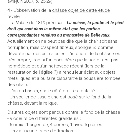
avril-juin 2007, p. 26-29)
4
- L’observation de la
châsse objet de cette étude
révèle :
- La
Notice
de 1819 précisait :
La cuisse, la jambe et le pied
droit qui sont dans le même état que les parties
correspondantes rendues au monastère de Bellevaux
.
Actuellement on ne peut pas dire que la chair soit sans
corruption, mais d’aspect fibreux, spongieux, comme
dévorée par des animalcules. L’intérieur de la châsse est
très propre, trop si l’on considère que la porte n’est pas
hermétique et qu’un nettoyage récent (lors de la
restauration de l’église ?) a rendu leur éclat aux objets
métalliques et a pu faire disparaître la poussière tombée
des chairs ;
- L’os du bassin, sur le côté droit est entaillé.
- Un soulier de tissu blanc est posé sur le fond de la
châsse, devant la relique.
D’autres objets sont pendus contre le fond de la châsse :
- 9 coeurs de différentes grandeurs ;
- 6 croix : 1 argentée, 4 dorées, 1 avec 5 pierres.
- Il n’y a aucune trace d’effraction.