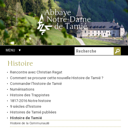
Aller
Outils
Chercher par
au
personnels
Recherche
contenu.
avancée…
|
Aller
à
la
navigation
MENU
Navigation
Histoire
Rencontre avec Christian Regat
Comment se procurer cette nouvelle Histoire de Tamié ?
Commander l'histoire de Tamié
Numérisations
Histoire des Trappistes
1817-2016 Notre histoire
9 siècles d'histoire
Histoires de Tamié publiées
Histoire de Tamié
Histoire de la Communauté