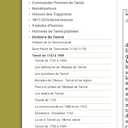
Commander l'histoire de Tamié
Numérisations
Histoire des Trappistes
1817-2016 Notre histoire
9 siècles d'histoire
Histoires de Tamié publiées
Histoire de Tamié
Histoire de la Communauté
d
Saint Pierre de Tarentaise (1102-1174)
f
q
Tamié de 1132 à 1909
M
Tamié de 1132 à 1909
h
Les bâtiments de l'Abbaye de Tamié
s
Les aumônes de Tamié
l
Annales de Cîteaux - Tamié et sa région
m
Plans et photos de l'Abbaye de Tamié
e
m
Les abbés de Tamié
t
Charte de 1132
m
La communauté en 1486 et en 1516
t
Donations - Fondation 1132
d
o
La vie à Tamié au 18ème siècle
c
Tamié de 1793 à 1909