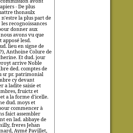
e commission avont
apiers - De plus
uattre thonaulx
n'estre la plus part de
r les recognoissances
t pour donner aux
t nous avons vu que
t apposé lesd.
ud. lieu en signe de
(?), Anthoine Colure de
herine. Et dud. jour
eroyt arrive Noble
mbre ded. comptes de
 sr pr. patrimonial
ambre cy devant
 a ladite saisie et
mbres, fruictz et
 a la forme d'icelle.
me dud. moys et
et pour commencer à
ns faict assembler
ant en lad. abbaye de
illy, freres Jehan
nard, Aymé Pavillet,