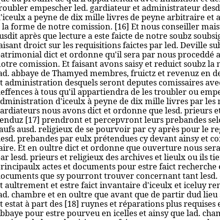
roubler empescher led. gardiateur et administrateur desd. 
'iceulx a peyne de dix mille livres de peyne arbitraire et
 la forme de notre comission. [16] Et nous conseiller mai
usdit après que lecture a este faicte de notre soubz soub
aisant dro
ict
sur les requisitions faictes par led. Deville sub
atrimonial dict et ordonne qu'il sera par nous proceddé a
otre comission. Et faisant avons saisy et reduict soubz la
ad. abbaye de Thamyed membres, fruictz et revenuz en 
t administration desquels seront deputes comissaires avec
effences à tous qu'il appartiendra de
les
troubler ou empe
dministration d'iceulx
à
peyne de dix mille livres par les
ardiateurs nous avons dict et ordonne que lesd. prieurs et
enduz [17] prendront et percepvront leurs prebandes se
aufs ausd. religieux de se pourvoir par cy après pour le re
esd. prebandes par eulx prétendues cy devant ainsy et c
aire. Et en oultre dict et ordonne que ouverture nous ser
ar lesd. prieurs et religieux des archives et lieulx ou ils t
rincipaulx actes et documents pour estre faict recherche en
ocuments que sy pourront trouver concernant tant lesd.
t aultrement et estre faict invantaire d'iceulx et iceluy
re
ad. chambre et en oultre que avant que de partir dud lieu s
t estat à part des [18] ruynes et réparations plus requises 
bbaye pour estre pourveu en icelles et ainsy que lad. cham