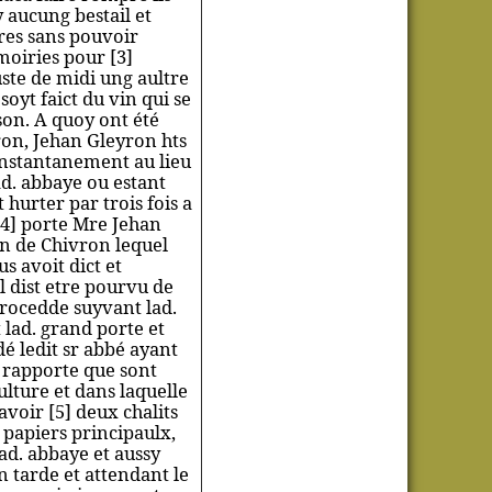
y aucung bestail et
rres sans pouvoir
moiries pour [3]
uste de midi ung aultre
 soyt faict du vin qui se
son. A quoy ont été
on, Jehan Gleyron hts
instantanement au lieu
d. abbaye ou estant
 hurter par trois fois a
 [4] porte Mre Jehan
in de Chivron lequel
s avoit dict et
il dist etre pourvu de
procedde suyvant lad.
 lad. grand porte et
é ledit sr abbé ayant
e rapporte que sont
lture et dans laquelle
voir [5] deux chalits
 papiers principaulx,
lad. abbaye et aussy
n tarde et attendant le