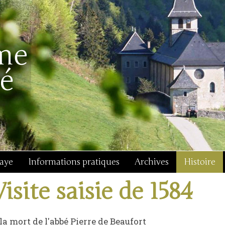
baye
Informations pratiques
Archives
Histoire
Visite saisie de 1584
la mort de l'abbé Pierre de Beaufort