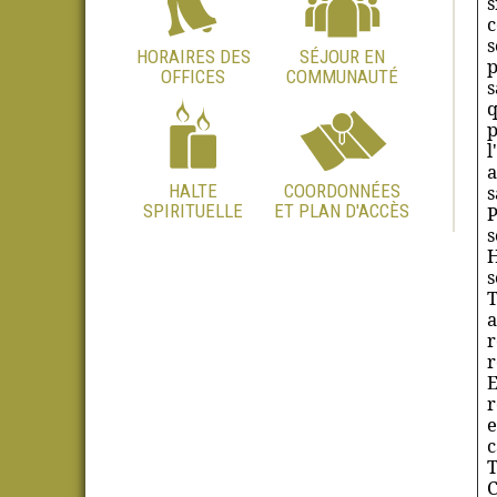
s
c
s
HORAIRES DES
SÉJOUR EN
p
OFFICES
COMMUNAUTÉ
s
q
p
l
a
HALTE
COORDONNÉES
s
SPIRITUELLE
ET PLAN D'ACCÈS
P
s
H
s
T
a
r
r
E
r
e
c
T
C