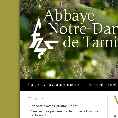
Aller
Outils
Chercher par
au
personnels
Recherche
contenu.
avancée…
|
Aller
à
la
navigation
La vie de la communauté
Accueil à l'ab
Navigation
Histoire
Rencontre avec Christian Regat
Comment se procurer cette nouvelle Histoire
À 
de Tamié ?