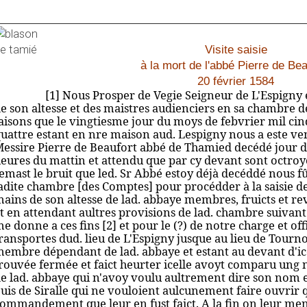
Visite saisie
à la mort de l'abbé Pierre de Bea
20 février 1584
[1] Nous Prosper de Vegie Seigneur de L'Espigny 
e son altesse et des maistres audienciers en sa chambre 
aisons que le vingtiesme jour du moys de febvrier mil cin
uattre estant en nre maison aud. Lespigny nous a este ven
essire Pierre de Beaufort abbé de Thamied decédé jour d
eures du mattin et attendu que par cy devant sont octro
y
emast le bruit que led. Sr Abbé estoy déjà decéddé nous
adi
te chambre [des Comptes] pour procédder à
la saisie 
ains de son altesse de lad. abbaye membres, fruicts et 
t en attendant aultres provisions de lad. chambre suivant 
e donne a ces fins [2] et pour le (?) de notre charge et 
ransportes dud. lieu de L'Espigny jusque au lieu de Tourno
embre dépendant de lad. abbaye et estant au devant d'ice
rouvée fermée et faict heurter icelle avoyt comparu un
e lad. abbaye qui n'avoy voulu aultrement dire son nom
uis de Siralle qui ne vouloient aulcunement faire ouvrir
ommandement que leur en fust faict. A la fin on leur men