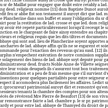
u sr de Maillat pour engager que doibt estre retably a l
ng desd. religieux nomme [11] dom Baptiste Dunot auroit
edit feu sr abbe fist son testament il auroyt dict que lad. m
e Plancherine dans son buffet et aussy l'obligation du sr de
aict pour la restitution de lad. crosse et que led. dom relig
uy avoir été repeté particulièrement lorsqu'il receupt le
nction en le chargeant de faire ainsy entendre au chapitr
rieurs et religieux requis que les dits tiltres et documents
bbaye qui sont aud. lieu de Plancherine soyent apportes a
anchartes de lad. abbaye affin qu'ils ne se esgarent et soi
ommande pour l'exaction des revenus qu'au susd. [12] ils
urplus n'empechent exécution de notre comission suppli
e solagement des biens de lad. abbaye soyt deputé pour ga
dministrateur desd. fruicts Noble Anne de Villette seigne
stre leur voisin deuquels ils s'assurent tout bon traiteme
dministration et a peu de frais mesme que s'il survient d
issentions pour quelques partialités pour estre seigneur 
espect il accomodera plus facilement les affaires. Ledict sr
r. (procureur) patrimonial auroyt dict et remontré qu'est
essieurs tenantz la chambre des comptes pour son altess
écès de révérend Mre Pierre de Beaufort [13] de son vi
ur remonstrance faicte a lad. chambre p. le sr pr. patrimon
ardy et pour estre lad. abbaye de Thamyed du droict de 