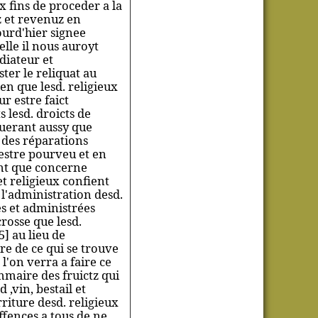
x fins de proceder a la
z et revenuz en
ourd'hier signee
elle il nous auroyt
diateur et
ter le reliquat au
en que lesd. religieux
r estre faict
s lesd. droicts de
uerant aussy que
t des réparations
 estre pourveu et en
ant que concerne
t religieux confient
l'administration desd.
es et administrées
crosse que lesd.
5] au lieu de
re de ce qui se trouve
 l'on verra a faire ce
mmaire des fruictz qui
,vin, bestail et
rriture desd. religieux
ffences a tous de ne