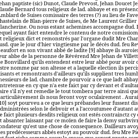
ehan paptiste (sic) Dunot, Claude Prevost, Jehan Doucet J
laude Bernard tous religieux de lad. abbaye et en présen
mblard de Suises comissaire des terres (?) au lieu de Fave
hastelain de Blan-pierre de Suises, de Me Laurent Grillier
lancherine. Ou nous estant achemines accompagne dud. De
equel ayant faict entendre le contenu de notre comissiom
t religieux dict et remonstrés par l'organe dudit Mre Cha
usd. que le jour d'hier vingtiesme par le décès dud. feu R
eaufort en son vivant abbé de ladite [9] abbaye ils auroie
eur abbe de la personne de Révérend Mre Jehan de Villett
e Bonvillard qu'ils entendent estre leur abbé pour avoir
stre nomme par son altesse et a laquelle election ils per
isants et remontrants d'ailleurs qu'ils supplient tres hum
essieurs de lad. chambre de pourvoir a ce que ladt abbay
ntretenue en cy que n'a este faict par cy devant et d'aulta
aire s'il n'y est remedie le tout tombera par terre ainsi qu
articulièrement ils nous feront voyr oculairement . Aurai
10] soyt pourveu a ce que leurs prébandes leur fussent dis
dministrées selon le debvoir et a l'accoutumee d'autant a
e faict plusieurs desdits religieux ont estés contrainctz c
t absanter laissant par ce moïen de faire la demy surbvivr
ondateur qu'est une chose de consequence. Dailleurs avoy
es predécesseurs abbés estoyt au pouvoir dud. feu Mre Pi
st fort riche comme aussy la crosse que auroyt preste co