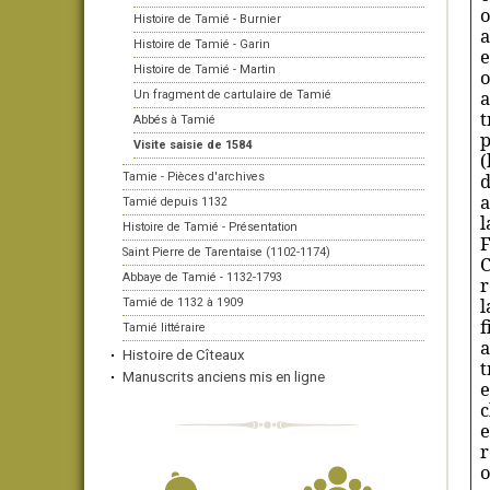
o
Histoire de Tamié - Burnier
a
Histoire de Tamié - Garin
e
Histoire de Tamié - Martin
o
a
Un fragment de cartulaire de Tamié
t
Abbés à Tamié
p
Visite saisie de 1584
(
d
Tamie - Pièces d'archives
a
Tamié depuis 1132
l
Histoire de Tamié - Présentation
F
Saint Pierre de Tarentaise (1102-1174)
C
Abbaye de Tamié - 1132-1793
r
l
Tamié de 1132 à 1909
f
Tamié littéraire
a
Histoire de Cîteaux
t
Manuscrits anciens mis en ligne
e
c
e
r
o