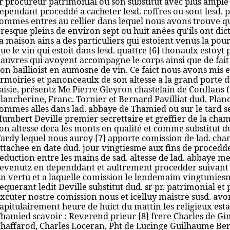
r procureur patrimonial ou son substitut avec plus ampl
ependant proceddé a cacheter lesd. coffres ou sont lesd. p
ommes entres au cellier dans lequel nous avons trouve q
resque pleins de environ sept ou huit anées qu'ils ont dict 
a maison ains a des particuliers qui estoient venus la pou
ue le vin qui estoit dans lesd. quattre [6] thonaulx estoy
auvres qui avoyent accompagne le corps ainsi que de fai
'on baillioist en aumosne de vin. Ce faict nous avons mis e
rmoiries et panonceaulx de son altesse a la grand porte d
aisie, présentz Me Pierre Gleyron chastelain de Conflans 
lancherine, Franc. Tornier et Bernard Pavilliat dud. Planc
ommes alles dans lad. abbaye de Thamied ou sur le tard s
umbert Deville premier secrettaire et greffier de la cha
on altesse deca les monts en qualité et comme substitut du
ardy lequel nous auroy [7] apporte comission de lad. ch
ttachee en date dud. jour vingtiesme aux fins de procedder
eduction entre les mains de sad. altesse de lad. abbaye me
evenutz en dependdant et aultrement procedder suivant et
n vertu et a laquelle comission le lendemaim vingtunies
equerant ledit Deville substitut dud. sr pr. patrimonial 
xcuter nostre comission nous et icelluy maistre susd. avo
apitulairement heure de huict du mattin les religieux est
hamied scavoir : Reverend prieur [8] frere Charles de Gim
haffarod, Charles Loceran, Pht de Lucinge Guilhaume Ber