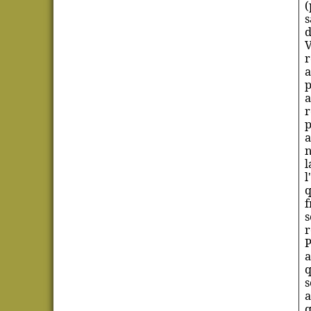
(
s
d
V
r
a
p
a
r
p
a
n
l
l
q
f
s
r
P
a
q
s
a
q