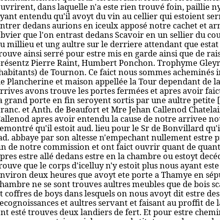
uvrirent, dans laquelle n'a este rien trouvé foin, paillie n
yant entendu qu'il avoyt du vin au cellier qui estoient se
ntrer dedans aurions en iceulx apposé notre cachet et ar
bvier que l'on entrast dedans Scavoir en un sellier du co
u millieu et ung aultre sur le derriere attendant
que
estat
rouve ainsi serré pour estre mis en garde ainsi que de rai
résentz Pierre Raint, Humbert Ponchon. Trophyme Gleyr
habitants) de Tournon. Ce faict nous sommes acheminés 
e Plancherine et maison appellée la Tour dependant de la
rrives avons trouve les portes fermées et apres avoir faict
a grand porte en fin seroyent sortis par une aultre petite
ranc. et Anth. de Beaufort et Mre Jehan Callenod Chatela
allenod apres avoir entendu la cause de notre arrivee nou
emontré qu'il estoit aud. lieu pour le Sr de Bonvillard qu'
ad. abbaye par son altesse n'empechant nullement estre 
in de notre commission et ont faict ouvrir quant de quant
pres estre allé dedans estre en la chambre ou estoyt decéd
rouve que le corps d'icelluy n'y estoit plus nous ayant est
nviron deux heures que avoyt ete porte a Thamye en sépu
hambre ne se sont trouves aultres meubles que de bois sca
t coffres de boys dans lesquels on nous avoyt dit estre des
ecognoissances et aultres servant et faisant au proffit de 
nt esté trouves deux landiers de fert. Et pour estre chemi