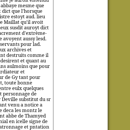
ad. abbaye mesme que
 dict que l'horsque
istre estoyt aud. lieu
 Maillat qu'il avoit
ieux susdit auroyt dict
 sacrement d'extrème-
e avoyent aussy lesd.
 servants pour lad.
ux archives et
ent destruits comme il
 desirent et quant au
ans aulmoins que pour
rdiateur et
ur de Gy tant pour
nt, toute bonne
'entre eulx quelques
et personnage de
 Deville substitut du sr
ant venu a notice a
e deca les montz le
vant abbe de Thamyed
ial en icelle signe de
patronnage et pntation