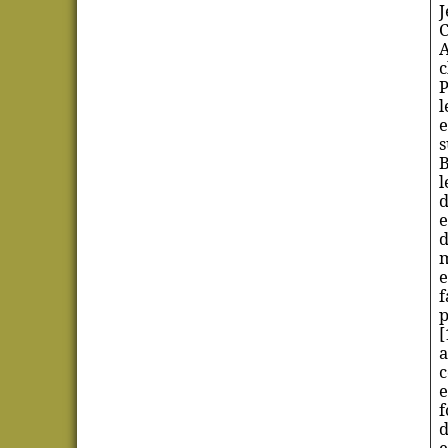
J
C
A
c
P
l
e
s
B
l
d
e
d
m
e
f
p
[
a
c
e
f
d
e