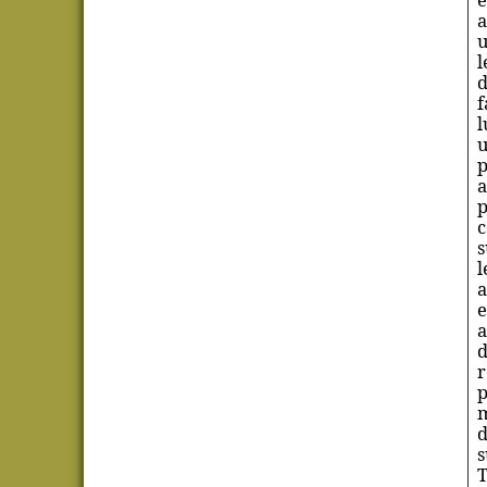
a
u
l
d
f
l
u
p
a
p
c
s
l
a
e
a
d
r
p
m
d
s
T