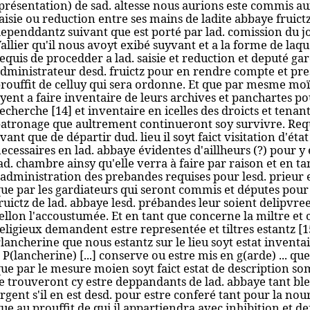
présentation) de sad. altesse nous aurions este commis au
aisie ou reduction entre ses mains de ladite abbaye fruict
ependdantz suivant que est porté par lad. comission du j
allier qu'il nous avoyt exibé suyvant et a la forme de laqu
equis de procedder a lad. saisie et reduction et deputé gar
dministrateur desd. fruictz pour en rendre compte et pres
rouffit de celluy qui sera ordonne. Et que par mesme moï
yent a faire inventaire de leurs archives et panchartes pou
echerche [14] et inventaire en icelles des droicts et tenant
atronage que aultrement continueront soy survivre. Req
vant que de départir dud. lieu il soyt faict visitation d'éta
ecessaires en lad. abbaye évidentes d'aillheurs (?) pour y
ad. chambre ainsy qu'elle verra à faire par raison et en t
'administration des prebandes requises pour lesd. prieur e
ue par les gardiateurs qui seront commis et députes pour 
ruictz de lad. abbaye lesd. prébandes leur soient delipvre
ellon l'accoustumée. Et en tant que concerne la miltre et 
eligieux demandent estre representée et tiltres estantz [1
lancherine que nous estantz sur le lieu soyt estat inventai
 P(lancherine) [...] conserve ou estre mis en g(arde) ... que
ue par le mesure moien soyt faict estat de description so
e trouveront cy estre deppandants de lad. abbaye tant bled 
rgent s'il en est desd. pour estre conferé tant pour la nou
ue au prouffit de qui il appartiendra avec inhibition et de