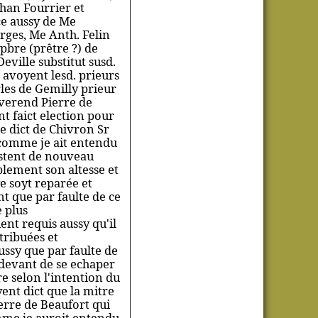
ehan Fourrier et
ce aussy de Me
rges, Me Anth. Felin
 pbre (prêtre ?) de
ville substitut susd.
 avoyent lesd. prieurs
rles de Gemilly prieur
everend Pierre de
nt faict election pour
e dict de Chivron Sr
 comme je ait entendu
cistent de nouveau
blement son altesse et
e soyt reparée et
nt que par faulte de ce
e plus
ent requis aussy qu'il
tribuées et
ussy que par faulte de
y devant de se echaper
e selon l'intention du
ent dict que la mitre
erre de Beaufort qui
mme je auroit entendu