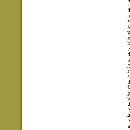
t
d
a
s
f
p
n
l
e
d
a
g
r
s
d
f
p
p
d
e
l
e
a