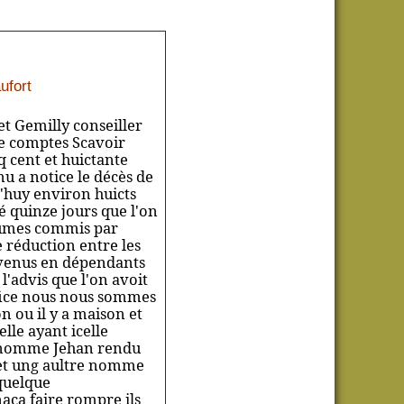
ufort
et Gemilly conseiller
de comptes Scavoir
q cent et huictante
u a notice le décès de
'huy environ huicts
é
quinze jours que l'on
 fûmes commis par
de réduction entre les
revenus en dépendants
l'advis que l'on avoit
office nous nous sommes
n ou il y a maison et
lle ayant icelle
g nomme Jehan rendu
 et ung aultre nomme
 quelque
aca faire rompre ils