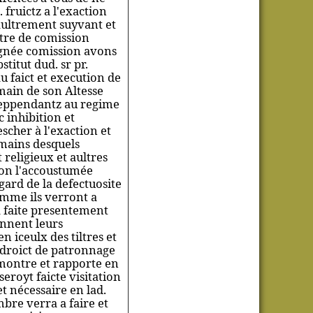
fruictz a l'exaction
 aultrement suyvant et
stre de comission
signée comission avons
stitut dud. sr pr.
u faict et execution de
 main de son Altesse
deppendantz au regime
 inhibition et
scher à l'exaction et
 mains desquels
 religieux et aultres
lon l'accoustumée
gard de la defectuosite
omme ils verront a
a faite presentement
iennent leurs
 iceulx des tiltres et
 droict de patronnage
montre
et rapporte en
eroyt faicte visitation
et nécessaire en lad.
bre verra a faire et