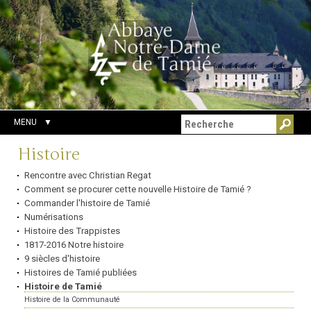
Aller
Outils
Chercher par
au
personnels
Recherche
contenu.
avancée…
|
Aller
à
la
navigation
MENU
Navigation
Histoire
Rencontre avec Christian Regat
Comment se procurer cette nouvelle Histoire de Tamié ?
Commander l'histoire de Tamié
Numérisations
Histoire des Trappistes
1817-2016 Notre histoire
9 siècles d'histoire
Histoires de Tamié publiées
Histoire de Tamié
Histoire de la Communauté