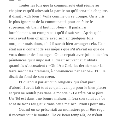
Toutes les fois que la communauté était réunie au
chapitre et qu'il adressait
la parole ou qu'il tenait le chapitre,
il disait : «Eh bien ! Voilà comme on se trompe. On a pris
le plus ignorant de la communauté pour en faire le
supérieur, eh bien il faut lui obéir». Il parlait si
humblement, on comprenait qu'il disait vrai. Après qu'il
vous avait bien chapitré avec son air quelques fois
moqueur mais doux, oh ! il savait bien arranger cela. L'on
était aussi content de ses mépris que s'il n'avait eu que de
vous donner des louanges. On acceptait avec joie toutes les
pénitences qu'il imposait. Il disait souvent aux oblats
quand ils s'accusaient : «Oh ! Au Ciel, les derniers sur la
terre seront les premiers, à commencer par l'abbé». Et il le
disait du fond de son coeur.
Et quand il parlait d'un religieux qui était parti,
d'abord il avait fait tout ce
qu'il avait pu pour le bien placer
et qu'il ne rentrât pas dans le monde : «Le frère
ou le père
'
Un Tel est dans une bonne maison, il fera son salut car
ce
sont de bons religieux dans cette maison. Prions pour lui».
Quand on se présentait au monastère pour être reçu,
il recevait tout le monde. De ce beau temps-là, ce n'était