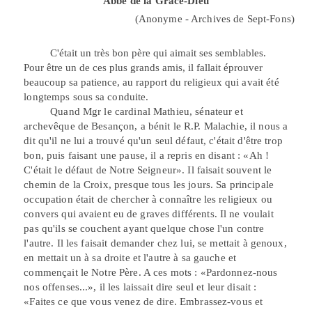
Abbé de la Grâce-Dieu
(Anonyme - Archives de Sept-Fons)
C'était un très bon père qui aimait ses semblables.
Pour être un de ces plus
grands amis, il fallait éprouver
beaucoup sa patience, au rapport du religieux qui
avait été
longtemps sous
sa
conduite.
Quand Mgr le cardinal Mathieu, sénateur et
archevêque de Besançon, a bénit le R.P. Malachie, il nous a
dit qu'il ne lui a trouvé qu'un seul défaut, c'était d'être trop
bon, puis faisant une pause, il a repris en disant : «Ah !
C'était le défaut de Notre Seigneur». Il faisait souvent le
chemin de la Croix, presque tous les jours. Sa principale
occupation était de chercher à connaître les religieux ou
convers qui avaient
eu
de graves différents. Il ne voulait
pas qu'ils se couchent ayant quelque chose l'un contre
l'autre. Il les faisait demander chez lui, se mettait à genoux,
en mettait un à sa droite et l'autre à sa gauche et
commençait le Notre Père. A ces mots : «Pardonnez-nous
nos offenses...», il les laissait dire seul et leur disait :
«Faites ce que vous venez de dire. Embrassez-vous et