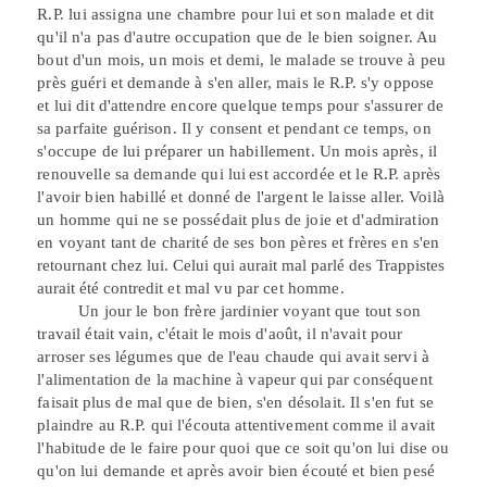
R.P.
lui
assigna une chambre pour lui et son malade et dit
qu'il n'a pas d'autre occupation que de le bien soigner. Au
bout d'un mois, un mois et demi, le malade se trouve à peu
près guéri et demande à s'en aller, mais le R.P. s'y oppose
et lui dit d'attendre encore quelque temps pour s'assurer de
sa
parfaite guérison. Il y consent et pendant ce temps, on
s'occupe de lui préparer un habillement. Un mois après, il
renouvelle sa demande qui
lui
est accordée et le R.P. après
l'avoir bien habillé et donné de l'argent le laisse aller. Voilà
un homme qui ne se possédait plus de joie et d'admiration
en voyant tant de charité de ses bon pères et frères en s'en
retournant chez lui. Celui qui aurait mal parlé des Trappistes
aurait été contredit
et mal vu par cet homme.
Un jour le bon frère jardinier voyant que tout son
travail était vain, c'était
le
mois d'août, il n'avait pour
arroser ses légumes que de l'eau chaude qui avait servi à
l'alimentation de la machine à vapeur qui par conséquent
faisait
plus
de mal que de bien, s'en désolait. Il s'en fut se
plaindre au R.P. qui l'écouta attentivement comme il avait
l'habitude de le faire pour quoi que ce soit qu'on lui dise ou
qu'on lui demande et après avoir bien écouté et bien pesé