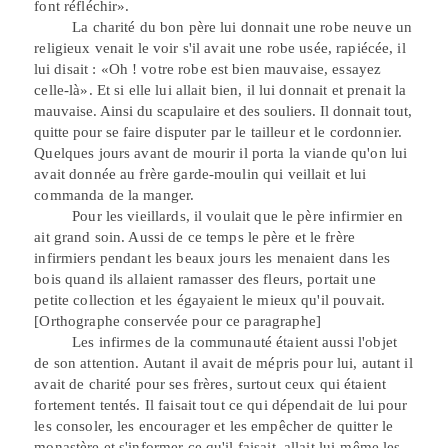
font réfléchir».
La charité du bon père lui donnait une robe neuve un
religieux venait le voir s'il avait une robe usée, rapiécée, il
lui
disait : «Oh ! votre robe est bien mauvaise, essayez
celle-là». Et si elle lui allait bien, il lui donnait et prenait la
mauvaise. Ainsi du scapulaire et des souliers. Il donnait tout,
quitte pour se faire
disputer par le tailleur et le cordonnier.
Quelques jours avant de mourir il porta la viande qu'on lui
avait donnée au frère garde-moulin qui veillait et
lui
commanda de la manger.
Pour les vieillards, il voulait que le père infirmier en
ait grand soin. Aussi de ce temps
le
père et le frère
infirmiers pendant les beaux jours les menaient dans les
bois quand ils allaient ramasser des fleurs, portait une
petite collection et les égayaient le mieux qu'il pouvait.
[Orthographe conservée pour ce paragraphe]
Les infirmes de la communauté étaient aussi l'objet
de son attention. Autant il avait de mépris pour lui, autant il
avait de charité pour ses frères, surtout ceux qui étaient
fortement tentés. Il faisait tout ce qui dépendait de lui pour
les consoler, les encourager et les empêcher de quitter le
monastère et s'informer ce qu'il faisait, allait lui-même les