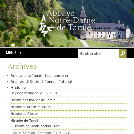
Aller
Outils
Chercher par
au
personnels
Recherche
contenu.
avancée…
|
Aller
à
la
navigation
MENU
Navigation
Archives
Archives de Tamié - Leur contenu
Archivio di Stato di Torino - Tutorial
Histoire
Odyssée monastique - 1798-1800
Histoire des moines de Tamié
Histoire de la communauté
Histoire de Cîteaux
Histoire de Tamié
Histoire de Tamié depuis 1132
Saint Pierre de Tarentaise (1102-1174)