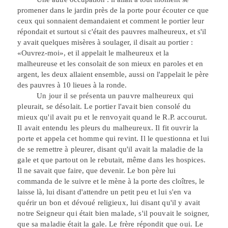
promener dans le jardin près de la porte pour écouter ce que
ceux qui sonnaient demandaient et comment le portier leur
répondait et surtout si c'était des pauvres malheureux, et
s'il
y avait quelques misères à soulager, il disait au portier :
«Ouvrez-moi», et il appelait le malheureux et la
malheureuse et les consolait de son mieux en paroles et en
argent, les deux allaient ensemble, aussi on l'appelait le père
des pauvres à 10 lieues à la ronde.
Un jour il se présenta
un
pauvre malheureux
qui
pleurait, se désolait. Le portier l'avait bien consolé du
mieux qu'il avait pu et le renvoyait quand le R.P. accourut.
Il avait entendu les
pleurs
du malheureux. Il fit ouvrir la
porte et appela cet homme qui revint. Il le questionna
et
lui
de se remettre à pleurer, disant qu'il avait la maladie de la
gale et que partout
on
le rebutait, même dans
les hospices.
Il ne savait que faire, que devenir. Le bon père lui
commanda de le
suivre et le mène à la porte des cloîtres, le
laisse là, lui disant d'attendre un petit
peu et lui s'en va
quérir un bon et dévoué religieux, lui disant qu'il y avait
notre Seigneur qui était bien malade, s'il pouvait le soigner,
que sa maladie était la gale. Le frère répondit que
oui.
Le