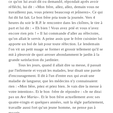
ce qu'on lui avait dit ou demandé, répondait après avoir
réfléchi, lui dit : «Mon frère,
allez, allez, demain vous ne
travaillerez pas, vous prierez beaucoup et jeûnerez».
Ce qui
fut dit fut fait. Le bon frère pria toute la journée. Vers 4
heures du soir le
R.P. le rencontre dans les cloîtres,
le
tire à
part et lui dit : « Eh bien ! Vous avez prié et vous n'avez
encore rien pris ! » Il lui commande d'aller au réfectoire,
qu'on allait le servir. A peine assis que le frère cuisinier lui
apporte un bol de lait pour toute réfection. Le lendemain
l'on vit un petit nuage se former et
grossir tellement qu'il se
mit à pleuvoir de quoi arroser abondamment le jardin à
la
grande satisfaction du jardinier.
Tous les jours, quand il allait dire sa messe, il passait
par l'infirmerie et voyait les malades, leur disait une parole
d'encouragement. Il dit à l'un d'entre eux qui avait une
maladie de langueur, que les médecins n'y connaissaient
rien :
«Mon frère, priez et priez
bien. Je vais dire la messe à
votre intention». Et le bon
frère de répondre : «Je ne dirai
pas un
Ave Maria».
Et le bon frère actuellement avec ses
quatre-vingts et quelques années, suit la règle parfaitement,
travaille aussi fort qu'un jeune homme, ne pense pas à
mourir.