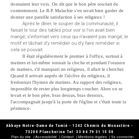
donnaient leur voix. On dit que le bon père souriait de
contentement. Le R.P. Malachie s'en serait bien garder de
donner une pareille satisfaction à ses religieux !
Après le dîner, le souper de la communauté, il
faisait le tour des tables pour voir si l'on avait bien
mangé, s'informait vers ceux qui n'avaient pas mangé, le
motif et tâchait d'y remédier ou d'y faire remédier si
cela se pouvait.
Il était régulièrement le premier à l'office, surtout à
matines
et
lui-même sonnait la cloche et pendant l'oraison
de matines, s'il manquait un religieux, il allait le chercher.
Quand il arrivait auprès de l'alcôve du religieux, il
fredonnait l'hymne de matines. Au rapport des religieux,
impossible de rester
plus
longtemps coucher. Alors on se
levait et le bon père, bras dessus, bras dessous,
l'accompagnait jusqu'à la porte de l'église et c'était toute la
pénitence.
Abbaye Notre-Dame de Tamié - 1242 Chemin du Monastère -
73200 Plancherine Tel: 33 04 79 31 15 50
Plan du site
Accessibilité
Contact
Mentions légales
Se connecter