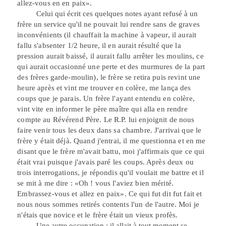
allez-vous en en paix».
Celui qui écrit ces quelques notes ayant refusé à un
frère un service qu'il ne
pouvait lui rendre sans de graves
inconvénients (il chauffait la machine à vapeur, il aurait
fallu s'absenter 1/2 heure, il en aurait résulté que la
pression aurait baissé, il aurait fallu arrêter les moulins, ce
qui aurait occasionné une perte et des murmures de la part
des frères garde-moulin), le frère se retira puis revint une
heure après et vint me trouver en colère, me lança des
coups que je parais. Un frère l'ayant entendu en colère,
vint vite en informer le père maître qui alla en rendre
compte au Révérend Père. Le R.P. lui enjoignit de nous
faire venir tous les deux dans sa chambre. J'arrivai que le
frère y était déjà. Quand j'entrai, il me questionna et en me
disant que le frère m'avait battu, moi j'affirmais que ce qui
était vrai puisque j'avais paré les coups. Après deux ou
trois interrogations, je répondis qu'il voulait me battre et il
se mit à me dire : «Oh ! vous l'aviez bien mérité.
Embrassez-vous et allez en paix». Ce qui fut dit fut fait et
nous nous sommes retirés contents l'un de l'autre. Moi je
n'étais que novice et le frère était un vieux profès.
Une autre occupation : il allait à tout moment se