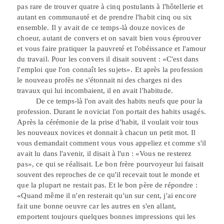
pas rare de trouver quatre à cinq postulants à l'hôtellerie et
autant en communauté et de prendre l'habit cinq ou six
ensemble. Il y avait de ce temps-là douze novices de
choeur, autant de convers et on savait bien vous éprouver
et vous faire pratiquer la pauvreté et l'obéissance et l'amour
du travail. Pour les convers il disait souvent : «C'est dans
l'emploi que l'on connaît les sujets». Et après la profession
le nouveau
profès ne s'étonnait ni des charges ni des
travaux qui lui incombaient, il en avait
l'habitude.
De ce temps-là l'on avait des habits neufs que pour la
profession. Durant le
noviciat l'on portait des habits usagés.
Après la cérémonie de la prise d'habit, il
voulait voir tous
les nouveaux novices et donnait à chacun un petit mot. Il
vous
demandait comment vous vous appeliez et comme s'il
avait lu dans l'avenir, il disait à l'un : «Vous ne resterez
pas», ce qui se réalisait. Le bon frère
pourvoyeur lui faisait
souvent des reproches de ce qu'il recevait tout le monde et
que la plupart ne restait pas. Et
le
bon père de répondre :
«Quand même il n'en resterait qu'un sur cent, j'ai encore
fait une bonne oeuvre car les autres en s'en
allant,
emportent toujours quelques bonnes impressions qui les