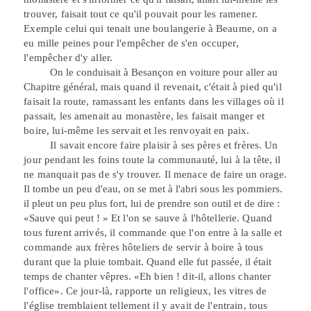
trouver, faisait tout ce qu'il pouvait pour les ramener.
Exemple celui qui tenait une boulangerie à Beaume, on a
eu mille peines pour l'empêcher de s'en occuper,
l'empêcher d'y aller.
On le conduisait à Besançon en voiture pour aller au
Chapitre général, mais
quand il revenait, c'était à pied qu'il
faisait la route, ramassant les enfants dans les villages où il
passait, les amenait au monastère, les faisait manger et
boire, lui-même les servait et les renvoyait en paix.
Il savait encore faire plaisir à ses pères et frères. Un
jour pendant les foins toute la communauté, lui à la tête, il
ne manquait pas de s'y trouver. Il menace
de faire un orage.
Il tombe un peu d'eau, on se met à l'abri sous les pommiers.
il
pleut un peu plus fort, lui de prendre son outil et de dire :
«Sauve qui peut ! » Et
l'on se sauve à l'hôtellerie. Quand
tous furent arrivés, il commande que l'on entre à la salle et
commande aux frères hôteliers de servir à boire à tous
durant
que la pluie tombait. Quand elle fut passée, il était
temps de chanter vêpres. «Eh
bien ! dit-il, allons chanter
l'office». Ce jour-là, rapporte un religieux, les vitres de
l'église tremblaient tellement il y avait de l'entrain, tous