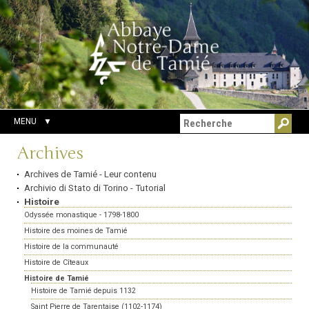
Aller
Outils
Chercher par
au
personnels
Recherche
contenu.
avancée…
|
Aller
à
la
navigation
MENU
Navigation
Archives
Archives de Tamié - Leur contenu
Archivio di Stato di Torino - Tutorial
Histoire
Odyssée monastique - 1798-1800
Histoire des moines de Tamié
Histoire de la communauté
Histoire de Cîteaux
Histoire de Tamié
Histoire de Tamié depuis 1132
Saint Pierre de Tarentaise (1102-1174)