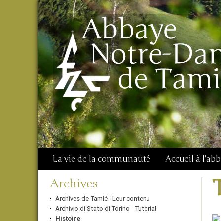
Aller
Outils
Chercher par
au
personnels
Recherche
contenu.
avancée…
|
Aller
à
la
navigation
La vie de la communauté
Accueil à l'ab
Navigation
Archives
Archives de Tamié - Leur contenu
Archivio di Stato di Torino - Tutorial
Histoire