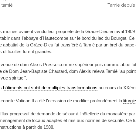
Tamié depuis
s moines avaient vendu leur propriété de la Grâce-Dieu en avril 1909 e
établir dans l'abbaye d'Hautecombe sur le bord du lac du Bourget. Ce c
tre abbatial de la Grâce-Dieu fut transféré à Tamié par un bref du pape
s difficultés furent grandes.
 venue de dom Alexis Presse comme supérieur puis comme abbé fu
re de Dom Jean-Baptiste Chautard, dom Alexis releva Tamié "au point 
vue spirituel".
es
bâtiments ont subit de multiples transformations
au cours du XXème
 concile Vatican II a été l'occasion de modifier profondément la
liturg
afflux progressif de demande de séjour à l'hôtellerie du monastère par
aménagement de locaux adaptés et mis aux normes de sécurité. Ce fut
nstructions à partir de 1988.