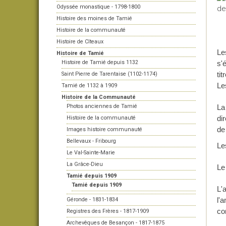
Odyssée monastique - 1798-1800
Histoire des moines de Tamié
Histoire de la communauté
Histoire de Cîteaux
Le
Histoire de Tamié
Histoire de Tamié depuis 1132
s'
ti
Saint Pierre de Tarentaise (1102-1174)
Le
Tamié de 1132 à 1909
Histoire de la Communauté
Photos anciennes de Tamié
La
di
Histoire de la communauté
de 
Images histoire communauté
Bellevaux - Fribourg
L
Le Val-Sainte-Marie
La Grâce-Dieu
Le
Tamié depuis 1909
Tamié depuis 1909
L'
l'
Géronde - 1831-1834
co
Registres des Frères - 1817-1909
Archevêques de Besançon - 1817-1875