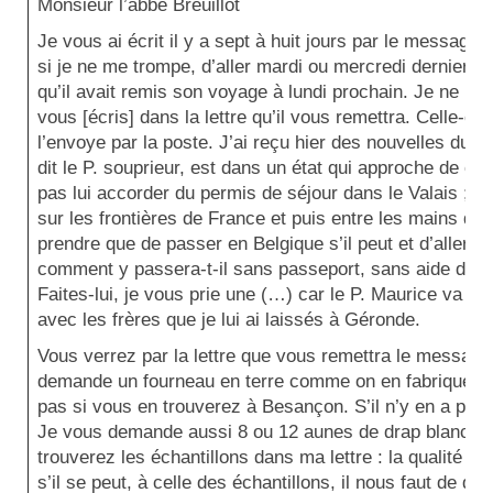
Monsieur l’abbé Breuillot
Je vous ai écrit il y a sept à huit jours par le message
si je ne me trompe, d’aller mardi ou mercredi dernier à 
qu’il avait remis son voyage à lundi prochain. Je ne répé
vous [écris] dans la lettre qu’il vous remettra. Celle-c
l’envoye par la poste. J’ai reçu hier des nouvelles du V
dit le P. souprieur, est dans un état qui approche de ce
pas lui accorder du permis de séjour dans le Valais ; il 
sur les frontières de France et puis entre les mains de l
prendre que de passer en Belgique s’il peut et d’aller s
comment y passera-t-il sans passeport, sans aide de la
Faites-lui, je vous prie une (…) car le P. Maurice va part
avec les frères que je lui ai laissés à Géronde.
Vous verrez par la lettre que vous remettra le messag
demande un fourneau en terre comme on en fabrique dan
pas si vous en trouverez à Besançon. S’il n’y en a pas 
Je vous demande aussi 8 ou 12 aunes de drap blanc et
trouverez les échantillons dans ma lettre : la qualité d
s’il se peut, à celle des échantillons, il nous faut de dra