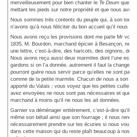
merveilleusement pour bien chanter le
Te Deum
que no
mettant les pieds sur notre propriété et que nous avons é
Nous sommes très contents du peuple qui, à son tour, d
n’avons qu’à nous féliciter du bon accueil qu’il nous a fa
Nous avons reçu les provisions dont me parle Mr votre n
1835, M. Bourdon, marchand épicier à Besançon, neveu 
une lettre, c’est-à-dire, des haricots, des oignons, des
Nous avons reçu aussi deux marmites dont l’une est be
gardons si on l’a donnée, autrement il faut la changer. 
pourront guère nous servir parce qu’elles ne sont pas 
comme de la petite marmite. Chacun de nous a son cou
apporté du Valais ; vous voyez que les petites cuillers
avez envoyées ne nous sont pas nécessaires et que no
marchand à moins qu’il ne nous les ait données.
Garnier va déménager entièrement, c’est-à-dire qu’il va
même son bétail ainsi que son fourrage ; il nous rendra 
nécessairement prendre sur les écuries si nous voulons 
dans cette maison qui du reste plaît beaucoup à nos fr