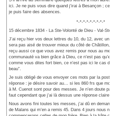
ici. Je ne puis vous dire quand j’irai à Besançon ; ce 
je puis faire des absences.
*-*-*-*-*-*-*-*-*
15 décembre 1834 -
La Ste-Volonté de Dieu - Val-Ste-M
J’ai reçu hier vos deux lettres du 10, du 12, avec un peti
sera pas aisé de trouver mieux du côté de Châtillon, cep
reçu aussi ce que vous avez remis pour nous au mess
communauté va bien grâce à Dieu, ce n’est pas qu’elle n
comme vous dites fort bien, ce n’est pas ici le cas de d
beau”.
Je suis obligé de vous envoyer ces mots par la poste 
réponse : je désire savoir au… si les 860 frs que mon f
à M. Cuenot sont pour des messes. Je n’en doute pas et
faut cependant que j’ai là dessus une réponse claire.
Nous avons fini toutes les messes, j’ai dû en demander 
de Malans qui m’en a remis 45. Dans 4 jours nous n’en
commencerons celles de mon frère. Bien à la hâte car 