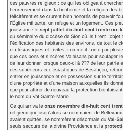
ces pauvres religieux ; ce qui les obligea à chercher un 
heureusement dans la bonhomie et la religion des brav
félicitèrent et se crurent bien honorés de pouvoir fourni
l’Église militante, un refuge et un logement. Ces pieux 
jouissance le
sept juillet dix-huit cent trente un
de la
du séminaire du diocèse de Sion où ils firent l’objet aut
l’édification des habitants des environs, de tout le clerg
ecclésiastiques et civiles, comme il conte par plusieu
que ces bons et sincères Valaisans pour soulager leur
de leur donner lorsque ceux-ci à ??? de leur patrie et a
des supérieurs ecclésiastiques de Besançon, retournèr
entrer en jouissance et en possession sur le territoire 
d’une propriété et d’une maison auxquelles ils donnère
que pour attirer de nouveau la protection bienfaisante d
le nom du Val-Sainte-Marie.
Ce qui arriva le
onze novembre dix-huit cent trente-
religieux qui jusqu’alors se nommaient de Bellevaux, d
avaient quittés, se nommèrent désormais du
Val-Saint
seuls secours de la divine Providence et la
protection