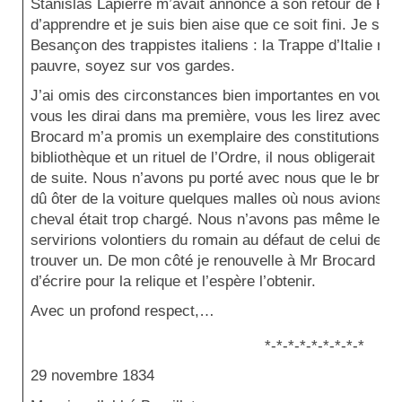
Stanislas Lapierre m’avait annoncé à son retour de R
d’apprendre et je suis bien aise que ce soit fini. Je suis 
Besançon des trappistes italiens : la Trappe d’Italie n’a 
pauvre, soyez sur vos gardes.
J’ai omis des circonstances bien importantes en vous p
vous les dirai dans ma première, vous les lirez avec le 
Brocard m’a promis un exemplaire des constitutions de 
bibliothèque et un rituel de l’Ordre, il nous obligerait b
de suite. Nous n’avons pu porté avec nous que le brévia
dû ôter de la voiture quelques malles où nous avions mi
cheval était trop chargé. Nous n’avons pas même le ma
servirions volontiers du romain au défaut de celui de l’O
trouver un. De mon côté je renouvelle à Mr Brocard la p
d’écrire pour la relique et l’espère l’obtenir.
Avec un profond respect,…
*-*-*-*-*-*-*-*-*
29 novembre 1834