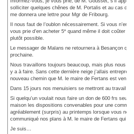
Informez-vous, je vous prie, de M. Gousset, s’il approuv
solliciter quelques chênes de M. Portalis et au cas d’af
me donnera une lettre pour Mgr de Fribourg.
Il nous faut de l’oublon nécessairement. Si vous n’en t
vous prie d’en acheter 5* quand même il doit coûter 5 fr
plutôt possible.
Le messager de Malans ne retournera à Besançon que 
prochaine.
Nous travaillons toujours beaucoup, mais plus nous fai
y a à faire. Sans cette dernière neige j’allais entrepren
nouveau chemin que M. le maire de Fertans est venu tra
Dans 15 jours nos menuisiers se mettront au travail du d
Si quelqu’un voulait nous faire un don de 600 frs seule
maison les dispositions convenables pour une commun
agréablement (surpris) au printemps lorsque vous nous 
communiqué nos plans à M. le maire de Fertans qui en a 
Je suis…