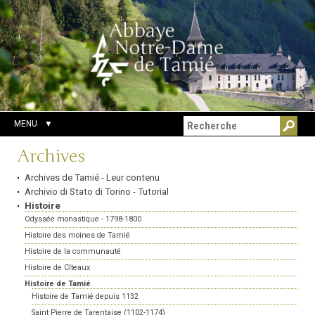
Aller
Outils
Chercher par
au
personnels
Recherche
contenu.
avancée…
|
Aller
à
la
navigation
MENU
Navigation
Archives
Archives de Tamié - Leur contenu
Archivio di Stato di Torino - Tutorial
Histoire
Odyssée monastique - 1798-1800
Histoire des moines de Tamié
Histoire de la communauté
Histoire de Cîteaux
Histoire de Tamié
Histoire de Tamié depuis 1132
Saint Pierre de Tarentaise (1102-1174)