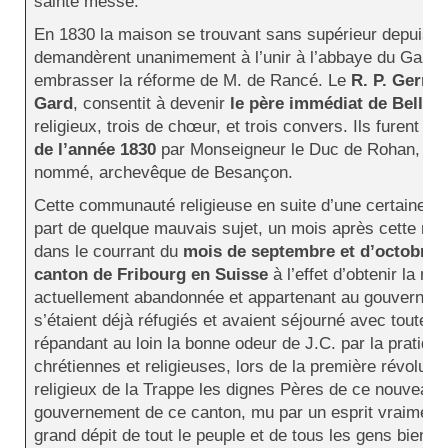
sainte messe.
En 1830 la maison se trouvant sans supérieur depuis de
demandèrent unanimement à l’unir à l’abbaye du Gard, 
embrasser la réforme de M. de Rancé. Le
R. P. Germai
Gard
, consentit à devenir
le père immédiat de Bellev
religieux, trois de chœur, et trois convers. Ils furent ins
de l’année 1830
par Monseigneur le Duc de Rohan, prin
nommé, archevêque de Besançon.
Cette communauté religieuse en suite d’une certaine ve
part de quelque mauvais sujet, un mois après cette nouve
dans le courrant du
mois de septembre et d’octobre [
canton de Fribourg en Suisse
à l’effet d’obtenir la ma
actuellement abandonnée et appartenant au gouverneme
s’étaient déjà réfugiés et avaient séjourné avec toutes s
répandant au loin la bonne odeur de J.C. par la pratique
chrétiennes et religieuses, lors de la première révoluti
religieux de la Trappe les dignes Pères de ce nouveau 
gouvernement de ce canton, mu par un esprit vraiment in
grand dépit de tout le peuple et de tous les gens bien pe