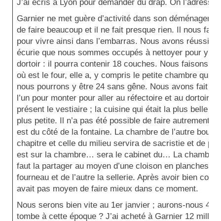
J’ai écris à Lyon pour demander du drap. On l’adresser
Garnier ne met guère d’activité dans son déménagement
de faire beaucoup et il ne fait presque rien. Il nous fau
pour vivre ainsi dans l’embarras. Nous avons réussi à lu
écurie que nous sommes occupés à nettoyer pour y met
dortoir : il pourra contenir 18 couches. Nous faisons le
où est le four, elle a, y compris le petite chambre qui e
nous pourrons y être 24 sans gêne. Nous avons fait deu
l’un pour monter pour aller au réfectoire et au dortoir, l
présent le vestiaire ; la cuisine qui était la plus belle 
plus petite. Il n’a pas été possible de faire autrement. 
est du côté de la fontaine. La chambre de l’autre bout d
chapitre et celle du milieu servira de sacristie et de p
est sur la chambre… sera le cabinet du… La chambre du 
faut la partager au moyen d’une cloison en planches po
fourneau et de l’autre la sellerie. Après avoir bien comb
avait pas moyen de faire mieux dans ce moment.
Nous serons bien vite au 1er janvier ; aurons-nous 4 0
tombe à cette époque ? J’ai acheté à Garnier 12 milliers 