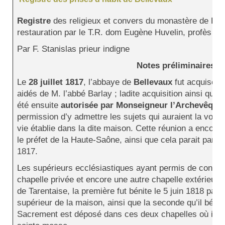
Registre
des religieux et convers du monastère de Bel
restauration par le T.R. dom Eugène Huvelin, profès d
Par F. Stanislas prieur indigne
Notes préliminaires
Le
28 juillet 1817
, l’abbaye de
Bellevaux
fut acquise p
aidés de M. l’abbé Barlay ; ladite acquisition ainsi que l
été ensuite
autorisée par Monseigneur l’Archevêque
permission d’y admettre les sujets qui auraient la volo
vie établie dans la dite maison. Cette réunion a encor
le préfet de la Haute-Saône, ainsi que cela parait par sa
1817.
Les supérieurs ecclésiastiques ayant permis de consacr
chapelle privée et encore une autre chapelle extérieure 
de Tarentaise, la première fut bénite le 5 juin 1818 pa
supérieur de la maison, ainsi que la seconde qu’il bénit 
Sacrement est déposé dans ces deux chapelles où il doit