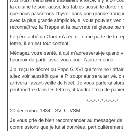
Nos trois menuisiers travaillent à force, il y a 24 couch
la cuisine le sont aussi, les tables aussi, le dortoir et l
que nous passerons l’hyver dans une grande tranquillité
avec la plus grande simplicité, si vous pouviez venir no
reconnaîtrez la Trappe et la pauvreté religieuse parmi 
Le père abbé du Gard m’a écrit ; il me parle de la répo
lettre, il en est tout content.
Ménagez votre santé, à qui m’adresserai-je quand vous
heureux de partir avec vous pour l’autre monde.
J’ai reçu le décret du Pape G XVI qui termine l’affaire 
allez voir aussitôt que le P. souprieur sera arrivé, c’est
arrivera l’avant-veille de Noèl. Je vous parlerai alors 
peut mettre dans les lettres, il faudrait trop de papier.
*-*-*-*-*-*-*-*-*
20 décembre 1834
- SVD - VSM
Je vous prie de bien recommander au messager de Mala
commissions que je lui ai données, particulièrement cell