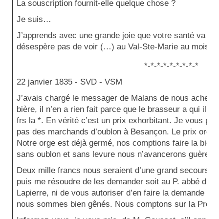
La souscription fournit-elle quelque chose ?
Je suis…
J’apprends avec une grande joie que votre santé va be
désespère pas de voir (…) au Val-Ste-Marie au mois d
*-*-*-*-*-*-*-*-*
22 janvier 1835 -
SVD - VSM
J’avais chargé le messager de Malans de nous acheter n
bière, il n’en a rien fait parce que le brasseur a qui il
frs la *. En vérité c’est un prix exhorbitant. Je vous pri
pas des marchands d’oublon à Besançon. Le prix ordina
Notre orge est déjà germé, nos comptions faire la bièr
sans oublon et sans levure nous n’avancerons guère.
Deux mille francs nous seraient d’une grand secours 
puis me résoudre de les demander soit au P. abbé du Ga
Lapierre, ni de vous autoriser d’en faire la demande po
nous sommes bien gênés. Nous comptons sur la Provi