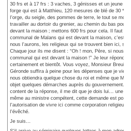
30 frs et à 17 frs : 3 vaches, 3 génisses et un jeune b
forge qui est à Matthieu, 120 mesures de blé de 30 * à 
l’orge, du seigle, des pommes de terre, le tout se monte 
travailler au dortoir du grenier, au chemin du bas pour d
devant la maison ; mettons 600 frs pour cela. Il faut a
communal de Malans qui est devant la maison, c’est d
nous l’aurons, les religieux qui se trouvent bien ici, s’y
Chaque jour ils me disent : “Oh ! mon, Père, si nous p
communal qui est devant la maison !” Je leur réponds 
certainement et bientôt. Vous voyez, Monsieur Breuillot
Géronde suffira à peine pour les dépenses que je viens
nous obtiendra quelque chose du roi et même que M. le
objet quelques démarches auprès du gouvernement. Il m’
content de la réponse, il me dit que je dois lui… une de
même au ministre compétent, cette demande est pour 
l’autorisation de vivre ici comme corporation religieuse.
l’évêché.
Je suis…
S’il arrive au séminaire quelques lettres à mon adress