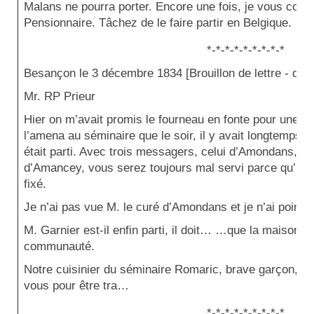
Malans ne pourra porter. Encore une fois, je vous conju
Pensionnaire. Tâchez de le faire partir en Belgique.
*-*-*-*-*-*-*-*-*
Besançon le 3 décembre 1834
[Brouillon de lettre - de B
Mr. RP Prieur
Hier on m’avait promis le fourneau en fonte pour une h
l’amena au séminaire que le soir, il y avait longtemps
était parti. Avec trois messagers, celui d’Amondans, ce
d’Amancey, vous serez toujours mal servi parce qu’ils n
fixé.
Je n’ai pas vue M. le curé d’Amondans et je n’ai point r
M. Garnier est-il enfin parti, il doit… …que la maison es
communauté.
Notre cuisinier du séminaire Romaric, brave garçon, par
vous pour être tra…
*-*-*-*-*-*-*-*-*