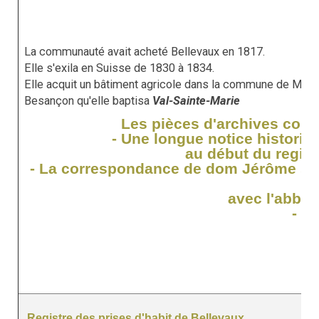
La communauté avait acheté Bellevaux en 1817.
Elle s'exila en Suisse de 1830 à 1834.
Elle acquit un bâtiment agricole dans la commune de Mala
Besançon qu'elle baptisa
Val-Sainte-Marie
Les pièces d'archives com
- Une longue notice histori
au début du regist
- La correspondance de dom Jérôme sup
avec l'abbé 
- Di
Registre des prises d'habit de Bellevaux