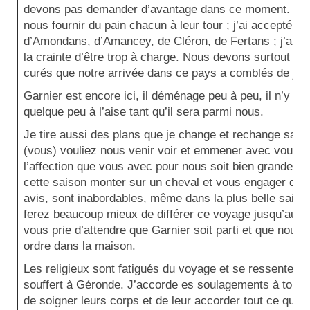
devons pas demander d’avantage dans ce moment. Mess
nous fournir du pain chacun à leur tour ; j’ai accepté ce
d’Amondans, d’Amancey, de Cléron, de Fertans ; j’ai re
la crainte d’être trop à charge. Nous devons surtout d
curés que notre arrivée dans ce pays a comblés de joie
Garnier est encore ici, il déménage peu à peu, il n’y 
quelque peu à l’aise tant qu’il sera parmi nous.
Je tire aussi des plans que je change et rechange sans
(vous) vouliez nous venir voir et emmener avec vous deu
l’affection que vous avec pour nous soit bien grande po
cette saison monter sur un cheval et vous engager dan
avis, sont inabordables, même dans la plus belle saiso
ferez beaucoup mieux de différer ce voyage jusqu’au pr
vous prie d’attendre que Garnier soit parti et que nous
ordre dans la maison.
Les religieux sont fatigués du voyage et se ressentent 
souffert à Géronde. J’accorde es soulagements à tout l
de soigner leurs corps et de leur accorder tout ce qu’il 