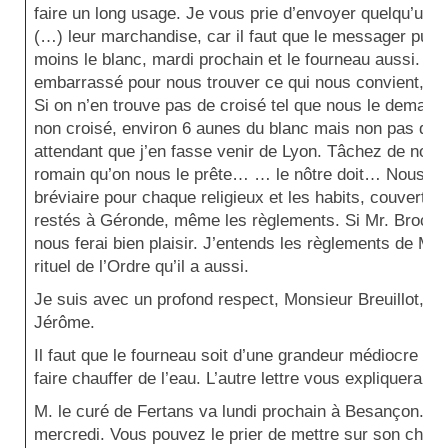
faire un long usage. Je vous prie d’envoyer quelqu’un 
(…) leur marchandise, car il faut que le messager puis
moins le blanc, mardi prochain et le fourneau aussi. C
embarrassé pour nous trouver ce qui nous convient, je jo
Si on n’en trouve pas de croisé tel que nous le demand
non croisé, environ 6 aunes du blanc mais non pas du no
attendant que j’en fasse venir de Lyon. Tâchez de nous
romain qu’on nous le prête… … le nôtre doit… Nous n’
bréviaire pour chaque religieux et les habits, couverture
restés à Géronde, même les règlements. Si Mr. Brocard
nous ferai bien plaisir. J’entends les règlements de M.
rituel de l’Ordre qu’il a aussi.
Je suis avec un profond respect, Monsieur Breuillot, vot
Jérôme.
Il faut que le fourneau soit d’une grandeur médiocre et 
faire chauffer de l’eau. L’autre lettre vous expliquera m
M. le curé de Fertans va lundi prochain à Besançon. il y
mercredi. Vous pouvez le prier de mettre sur son chev