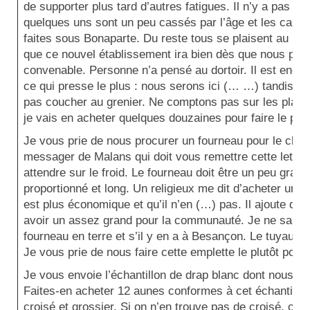
de supporter plus tard d’autres fatigues. Il n’y a pas d
quelques uns sont un peu cassés par l’âge et les campag
faites sous Bonaparte. Du reste tous se plaisent au Bouc
que ce nouvel établissement ira bien dès que nous pou
convenable. Personne n’a pensé au dortoir. Il est encor
ce qui presse le plus : nous serons ici (… …) tandis 
pas coucher au grenier. Ne comptons pas sur les planc
je vais en acheter quelques douzaines pour faire le plan
Je vous prie de nous procurer un fourneau pour le chauff
messager de Malans qui doit vous remettre cette lettre.
attendre sur le froid. Le fourneau doit être un peu grand
proportionné et long. Un religieux me dit d’acheter un fo
est plus économique et qu’il n’en (…) pas. Il ajoute que
avoir un assez grand pour la communauté. Je ne sais 
fourneau en terre et s’il y en a à Besançon. Le tuyau se
Je vous prie de nous faire cette emplette le plutôt possi
Je vous envoie l’échantillon de drap blanc dont nous a
Faites-en acheter 12 aunes conformes à cet échantillon,
croisé et grossier. Si on n’en trouve pas de croisé, on 