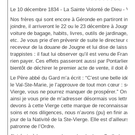
Le 10 décembre 1834 -
La Sainte Volonté de Dieu - Val-
Nos frères qui sont encore à Géronde en partiront inc
joindre, il arriveront le 22 ou le 23 décembre à Jougn
voiture de bagage, habits, livres, outils de jardinage, c
etc. Je vous prie d’en prévenir de suite le directeur de l
receveur de la douane de Jougne et lui dise de laisser 
trappistes : il faut lui observer qu’il est venu de France 
rien payer. Ces effets passeront aussi par Pontarlier,…
bientôt de déchirer le premier acte de vente, il doit être
Le Père abbé du Gard m’a écrit : “C’est une belle idée 
le Val-Ste-Marie, je l’approuve de tout mon cœur : sous
Vierge, vous ne pourrez manquer de prospérer.” On l’
ainsi je vous prie de m’adresser désormais vos lettres
devons à cette Vierge cette marque de reconnaissance
soins et nos diligences, nous n’avons (pu) en finir ave
jour de la Nativité de la Ste-Vierge. Elle est d’ailleurs
patronne de l’Ordre.