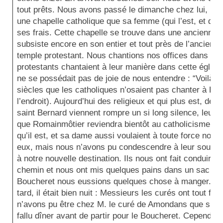
tout prêts. Nous avons passé le dimanche chez lui, nou
une chapelle catholique que sa femme (qui l’est, et qui l
ses frais. Cette chapelle se trouve dans une ancienne 
subsiste encore en son entier et tout près de l’ancienne
temple protestant. Nous chantions nos offices dans cett
protestants chantaient à leur manière dans cette églis
ne se possédait pas de joie de nous entendre : “Voilà, di
siècles que les catholiques n’osaient pas chanter à Ro
l’endroit). Aujourd’hui des religieux et qui plus est, des
saint Bernard viennent rompre un si long silence, leurs
que Romainmôtier reviendra bientôt au catholicisme.” L
qu’il est, et sa dame aussi voulaient à toute force nous 
eux, mais nous n’avons pu condescendre à leur souhait, i
à notre nouvelle destination. Ils nous ont fait conduire 
chemin et nous ont mis quelques pains dans un sac pou
Boucheret nous eussions quelques chose à manger. No
tard, il était bien nuit : Messieurs les curés ont tout fai
n’avons pu être chez M. le curé de Amondans que sur les
fallu dîner avant de partir pour le Boucheret. Cependant