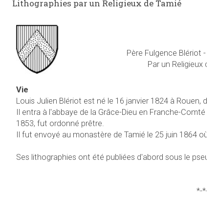
Lithographies par un Religieux de Tamié
Père Fulgence Blériot - Li
Par un Religieux de 
Vie
Louis Julien Blériot est né le 16 janvier 1824 à Rouen, de L
Il entra à l'abbaye de la Grâce-Dieu en Franche-Comté le 15
1853, fut ordonné prêtre.
Il fut envoyé au monastère de Tamié le 25 juin 1864 où il 
Ses lithographies ont été publiées d'abord sous le pseud
*-*-*-*