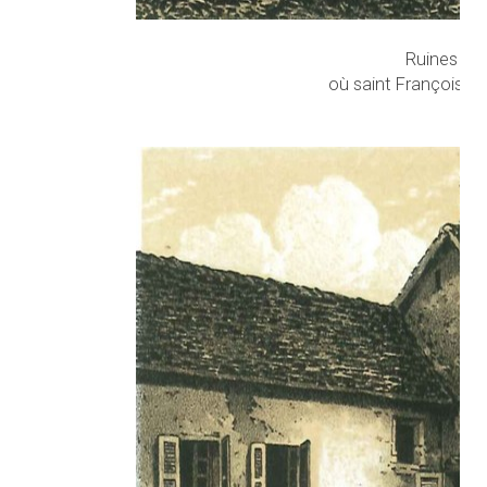
Ruines du 
où saint François de