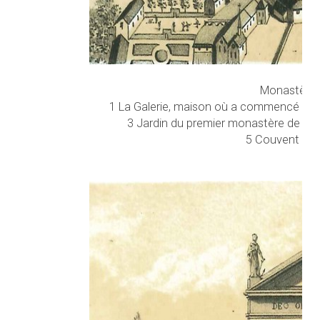
Monastère d
1 La Galerie, maison où a commencé l'Ordr
3 Jardin du premier monastère de la Vi
5 Couvent des