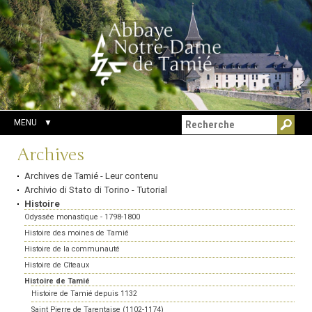
Aller
Outils
Chercher par
au
personnels
Recherche
contenu.
avancée…
|
Aller
à
la
navigation
MENU
Navigation
Archives
Archives de Tamié - Leur contenu
Archivio di Stato di Torino - Tutorial
Histoire
Odyssée monastique - 1798-1800
Histoire des moines de Tamié
Histoire de la communauté
Histoire de Cîteaux
Histoire de Tamié
Histoire de Tamié depuis 1132
Saint Pierre de Tarentaise (1102-1174)