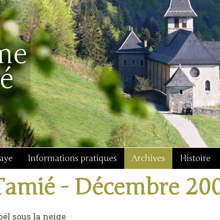
baye
Informations pratiques
Archives
Histoire
Tamié - Décembre 20
ël sous la neige