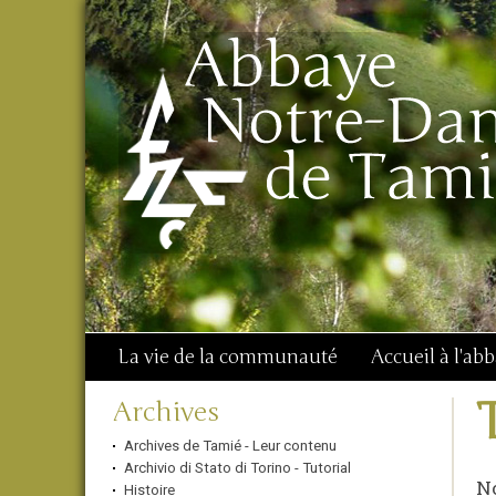
Aller
Outils
Chercher par
au
personnels
Recherche
contenu.
avancée…
|
Aller
à
la
navigation
La vie de la communauté
Accueil à l'ab
Navigation
Archives
Archives de Tamié - Leur contenu
Archivio di Stato di Torino - Tutorial
No
Histoire