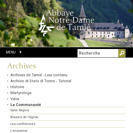
Aller
Outils
Chercher par
au
personnels
Recherche
contenu.
avancée…
|
Aller
à
la
navigation
MENU
Navigation
Archives
Archives de Tamié - Leur contenu
Archivio di Stato di Torino - Tutorial
Histoire
Martyrologe
Varia
La Communauté
Salve Regina
Blasons de l'église
Les conférences
L'économie