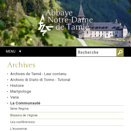
Aller
Outils
Chercher par
au
personnels
Recherche
contenu.
avancée…
|
Aller
à
la
navigation
MENU
Navigation
Archives
Archives de Tamié - Leur contenu
Archivio di Stato di Torino - Tutorial
Histoire
Martyrologe
Varia
La Communauté
Salve Regina
Blasons de l'église
Les conférences
L'économie