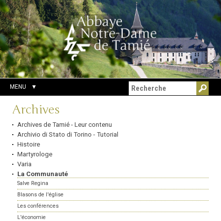
Aller
Outils
Chercher par
au
personnels
Recherche
contenu.
avancée…
|
Aller
à
la
navigation
MENU
Navigation
Archives
Archives de Tamié - Leur contenu
Archivio di Stato di Torino - Tutorial
Histoire
Martyrologe
Varia
La Communauté
Salve Regina
Blasons de l'église
Les conférences
L'économie