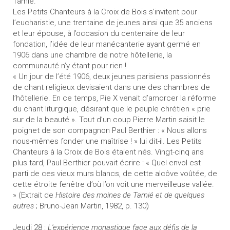
Tamié.
Les Petits Chanteurs à la Croix de Bois s’invitent pour
l’eucharistie, une trentaine de jeunes ainsi que 35 anciens
et leur épouse, à l’occasion du centenaire de leur
fondation, l’idée de leur manécanterie ayant germé en
1906 dans une chambre de notre hôtellerie, la
communauté n’y étant pour rien !
« Un jour de l’été 1906, deux jeunes parisiens passionnés
de chant religieux devisaient dans une des chambres de
l’hôtellerie. En ce temps, Pie X venait d’amorcer la réforme
du chant liturgique, désirant que le peuple chrétien « prie
sur de la beauté ». Tout d’un coup Pierre Martin saisit le
poignet de son compagnon Paul Berthier : « Nous allons
nous-mêmes fonder une maîtrise ! » lui dit-il. Les Petits
Chanteurs à la Croix de Bois étaient nés. Vingt-cinq ans
plus tard, Paul Berthier pouvait écrire : « Quel envol est
parti de ces vieux murs blancs, de cette alcôve voûtée, de
cette étroite fenêtre d’où l’on voit une merveilleuse vallée.
» (Extrait de
Histoire des moines de Tamié et de quelques
autres
; Bruno-Jean Martin, 1982, p. 130)
Jeudi 28 :
L'expérience monastique face aux défis de la