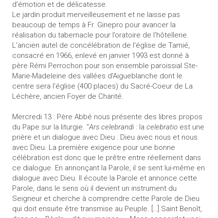
d’émotion et de délicatesse.
Le jardin produit merveilleusement et ne laisse pas
beaucoup de temps à Fr. Ginepro pour avancer la
réalisation du tabernacle pour l’oratoire de l’hôtellerie.
L'ancien autel de concélébration de l'église de Tamié,
consacré en 1966, enlevé en janvier 1993 est donné à
père Rémi Perrochon pour son ensemble paroissial Ste-
Marie-Madeleine des vallées d'Aigueblanche dont le
centre sera l'église (400 places) du Sacré-Coeur de La
Léchère, ancien Foyer de Charité.
Mercredi 13 : Père Abbé nous présente des libres propos
du Pape sur la liturgie. "
Ars celebrandi
: la
celebratio
est une
prière et un dialogue avec Dieu : Dieu avec nous et nous
avec Dieu. La première exigence pour une bonne
célébration est donc que le prêtre entre réellement dans
ce dialogue. En annonçant la Parole, il se sent lui-même en
dialogue avec Dieu. Il écoute la Parole et annonce cette
Parole, dans le sens où il devient un instrument du
Seigneur et cherche à comprendre cette Parole de Dieu
qui doit ensuite être transmise au Peuple. […] Saint Benoît,