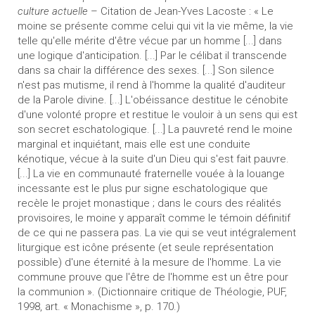
culture actuelle
– Citation de Jean-Yves Lacoste : « Le
moine se présente comme celui qui vit la vie même, la vie
telle qu'elle mérite d'être vécue par un homme [...] dans
une logique d'anticipation. [...] Par le célibat il transcende
dans sa chair la différence des sexes. [...] Son silence
n'est pas mutisme, il rend à l'homme la qualité d'auditeur
de la Parole divine. [...] L'obéissance destitue le cénobite
d'une volonté propre et restitue le vouloir à un sens qui est
son secret eschatologique. [...] La pauvreté rend le moine
marginal et inquiétant, mais elle est une conduite
kénotique, vécue à la suite d'un Dieu qui s'est fait pauvre.
[...] La vie en communauté fraternelle vouée à la louange
incessante est le plus pur signe eschatologique que
recèle le projet monastique ; dans le cours des réalités
provisoires, le moine y apparaît comme le témoin définitif
de ce qui ne passera pas. La vie qui se veut intégralement
liturgique est icône présente (et seule représentation
possible) d'une éternité à la mesure de l'homme. La vie
commune prouve que l'être de l'homme est un être pour
la communion ». (Dictionnaire critique de Théologie, PUF,
1998, art. « Monachisme », p. 170.)