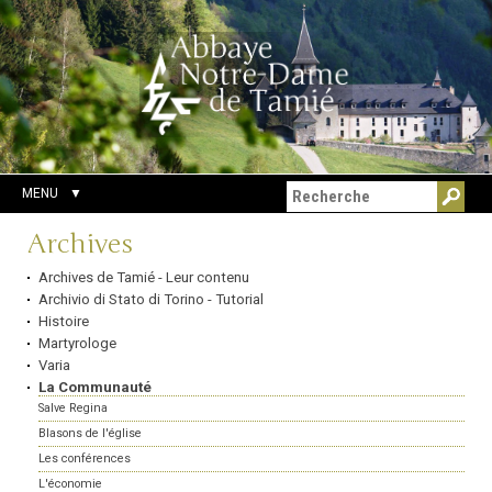
Aller
Outils
Chercher par
au
personnels
Recherche
contenu.
avancée…
|
Aller
à
la
navigation
MENU
Navigation
Archives
Archives de Tamié - Leur contenu
Archivio di Stato di Torino - Tutorial
Histoire
Martyrologe
Varia
La Communauté
Salve Regina
Blasons de l'église
Les conférences
L'économie