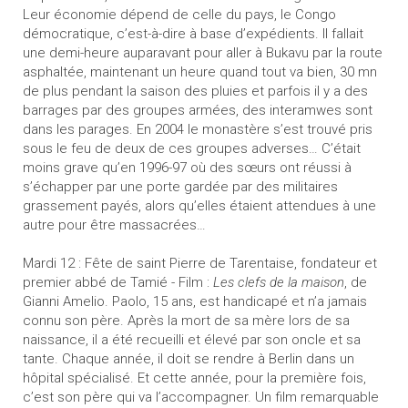
Leur économie dépend de celle du pays, le Congo
démocratique, c’est-à-dire à base d’expédients. Il fallait
une demi-heure auparavant pour aller à Bukavu par la route
asphaltée, maintenant un heure quand tout va bien, 30 mn
de plus pendant la saison des pluies et parfois il y a des
barrages par des groupes armées, des interamwes sont
dans les parages. En 2004 le monastère s’est trouvé pris
sous le feu de deux de ces groupes adverses… C’était
moins grave qu’en 1996-97 où des sœurs ont réussi à
s’échapper par une porte gardée par des militaires
grassement payés, alors qu’elles étaient attendues à une
autre pour être massacrées…
Mardi 12 : Fête de saint Pierre de Tarentaise, fondateur et
premier abbé de Tamié - Film :
Les clefs de la maison
, de
Gianni Amelio. Paolo, 15 ans, est handicapé et n’a jamais
connu son père. Après la mort de sa mère lors de sa
naissance, il a été recueilli et élevé par son oncle et sa
tante. Chaque année, il doit se rendre à Berlin dans un
hôpital spécialisé. Et cette année, pour la première fois,
c’est son père qui va l’accompagner. Un film remarquable