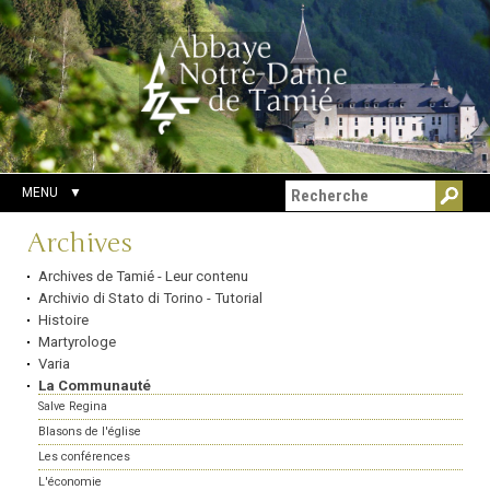
Aller
Outils
Chercher par
au
personnels
Recherche
contenu.
avancée…
|
Aller
à
la
navigation
MENU
Navigation
Archives
Archives de Tamié - Leur contenu
Archivio di Stato di Torino - Tutorial
Histoire
Martyrologe
Varia
La Communauté
Salve Regina
Blasons de l'église
Les conférences
L'économie