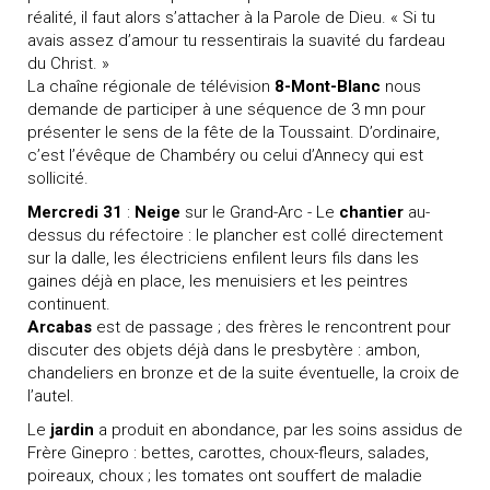
réalité, il faut alors s’attacher à la Parole de Dieu. « Si tu
avais assez d’amour tu ressentirais la suavité du fardeau
du Christ. »
La chaîne régionale de télévision
8-Mont-Blanc
nous
demande de participer à une séquence de 3 mn pour
présenter le sens de la fête de la Toussaint. D’ordinaire,
c’est l’évêque de Chambéry ou celui d’Annecy qui est
sollicité.
Mercredi 31
:
Neige
sur le Grand-Arc - Le
chantier
au-
dessus du réfectoire : le plancher est collé directement
sur la dalle, les électriciens enfilent leurs fils dans les
gaines déjà en place, les menuisiers et les peintres
continuent.
Arcabas
est de passage ; des frères le rencontrent pour
discuter des objets déjà dans le presbytère : ambon,
chandeliers en bronze et de la suite éventuelle, la croix de
l’autel.
Le
jardin
a produit en abondance, par les soins assidus de
Frère Ginepro : bettes, carottes, choux-fleurs, salades,
poireaux, choux ; les tomates ont souffert de maladie