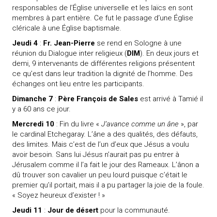
responsables de l’Église universelle et les laïcs en sont
membres à part entière. Ce fut le passage d’une Église
cléricale à une Église baptismale.
Jeudi 4
:
Fr. Jean-Pierre
se rend en Sologne à une
réunion du Dialogue inter religieux (
DIM
). En deux jours et
demi, 9 intervenants de différentes religions présentent
ce qu’est dans leur tradition la dignité de l’homme. Des
échanges ont lieu entre les participants.
Dimanche 7
:
Père François de Sales
est arrivé à Tamié il
y a 60 ans ce jour.
Mercredi 10
: Fin du livre «
J’avance comme un âne
», par
le cardinal Etchegaray. L’âne a des qualités, des défauts,
des limites. Mais c’est de l’un d’eux que Jésus a voulu
avoir besoin. Sans lui Jésus n’aurait pas pu entrer à
Jérusalem comme il l’a fait le jour des Rameaux. L’ânon a
dû trouver son cavalier un peu lourd puisque c’était le
premier qu’il portait, mais il a pu partager la joie de la foule.
« Soyez heureux d’exister ! »
Jeudi 11
:
Jour de désert
pour la communauté.