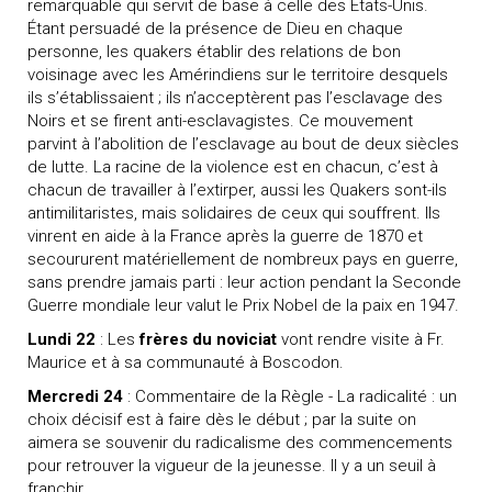
remarquable qui servit de base à celle des États-Unis.
Étant persuadé de la présence de Dieu en chaque
personne, les quakers établir des relations de bon
voisinage avec les Amérindiens sur le territoire desquels
ils s’établissaient ; ils n’acceptèrent pas l’esclavage des
Noirs et se firent anti-esclavagistes. Ce mouvement
parvint à l’abolition de l’esclavage au bout de deux siècles
de lutte. La racine de la violence est en chacun, c’est à
chacun de travailler à l’extirper, aussi les Quakers sont-ils
antimilitaristes, mais solidaires de ceux qui souffrent. Ils
vinrent en aide à la France après la guerre de 1870 et
secoururent matériellement de nombreux pays en guerre,
sans prendre jamais parti : leur action pendant la Seconde
Guerre mondiale leur valut le Prix Nobel de la paix en 1947.
Lundi 22
: Les
frères du noviciat
vont rendre visite à Fr.
Maurice et à sa communauté à Boscodon.
Mercredi 24
: Commentaire de la Règle - La radicalité : un
choix décisif est à faire dès le début ; par la suite on
aimera se souvenir du radicalisme des commencements
pour retrouver la vigueur de la jeunesse. Il y a un seuil à
franchir.