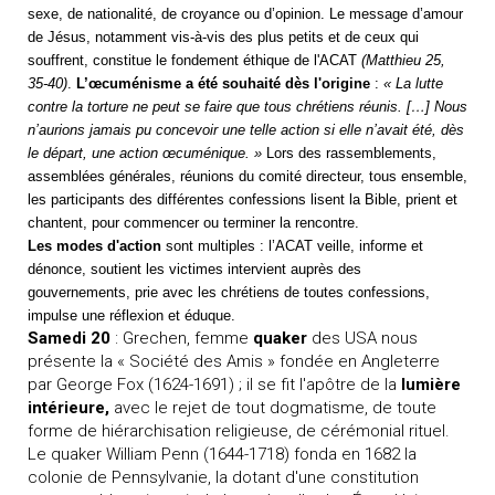
sexe, de nationalité, de croyance ou d’opinion. Le message d’amour
de Jésus, notamment vis-à-vis des plus petits et de ceux qui
souffrent, constitue le fondement éthique de l'ACAT
(Matthieu 25,
35-40)
.
L’œcuménisme a été souhaité dès l'origine
:
« La lutte
contre la torture ne peut se faire que tous chrétiens réunis. […] Nous
n’aurions jamais pu concevoir une telle action si elle n’avait été, dès
le départ, une action œcuménique. »
Lors des rassemblements,
assemblées générales, réunions du comité directeur, tous ensemble,
les participants des différentes confessions lisent la Bible, prient et
chantent, pour commencer ou terminer la rencontre.
Les modes d'action
sont multiples
: l
’ACAT veille,
informe et
dénonce,
soutient
les victimes
intervient
auprès des
gouvernements,
prie
avec les chrétiens de toutes confessions,
impulse une réflexion et éduque
.
Samedi 20
: Grechen, femme
quaker
des USA nous
présente la « Société des Amis » fondée en Angleterre
par George Fox (1624-1691) ; il se fit l'apôtre de la
lumière
intérieure,
avec le rejet de tout dogmatisme, de toute
forme de hiérarchisation religieuse, de cérémonial rituel.
Le quaker William Penn (1644-1718) fonda en 1682 la
colonie de Pennsylvanie, la dotant d'une constitution