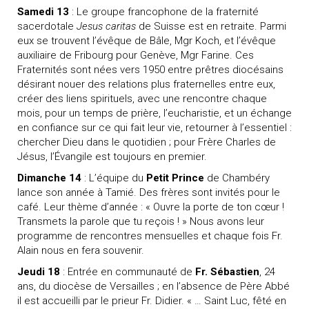
Samedi 13
: Le groupe francophone de la fraternité
sacerdotale
Jesus caritas
de Suisse est en retraite. Parmi
eux se trouvent l’évêque de Bâle, Mgr Koch, et l’évêque
auxiliaire de Fribourg pour Genève, Mgr Farine. Ces
Fraternités sont nées vers 1950 entre prêtres diocésains
désirant nouer des relations plus fraternelles entre eux,
créer des liens spirituels, avec une rencontre chaque
mois, pour un temps de prière, l’eucharistie, et un échange
en confiance sur ce qui fait leur vie, retourner à l’essentiel :
chercher Dieu dans le quotidien ; pour Frère Charles de
Jésus, l’Évangile est toujours en premier.
Dimanche 14
: L’équipe du
Petit Prince
de Chambéry
lance son année à Tamié. Des frères sont invités pour le
café. Leur thème d’année : « Ouvre la porte de ton cœur !
Transmets la parole que tu reçois ! » Nous avons leur
programme de rencontres mensuelles et chaque fois Fr.
Alain nous en fera souvenir.
Jeudi 18
: Entrée en communauté de
Fr. Sébastien
, 24
ans, du diocèse de Versailles ; en l’absence de Père Abbé
il est accueilli par le prieur Fr. Didier. « … Saint Luc, fêté en