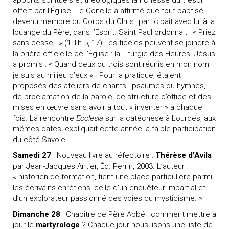
apports spirituels et théologiques la richesse du trésor
offert par l’Église. Le Concile a affirmé que tout baptisé
devenu membre du Corps du Christ participait avec lui à la
louange du Père, dans l’Esprit. Saint Paul ordonnait : « Priez
sans cesse ! » (1 Th 5, 17) Les fidèles peuvent se joindre à
la prière officielle de l’Église : la Liturgie des Heures. Jésus
a promis : « Quand deux ou trois sont réunis en mon nom
je suis au milieu d’eux ».
Pour la pratique, étaient
proposés des ateliers de chants : psaumes ou hymnes,
de proclamation de la parole, de structure d’office et des
mises en œuvre sans avoir à tout « inventer » à chaque
fois. La rencontre
Ecclesia
sur la catéchèse à Lourdes, aux
mêmes dates, expliquait cette année la faible participation
du côté Savoie.
Samedi 27
: Nouveau livre au réfectoire :
Thérèse d’Avila
par Jean-Jacques Antier, Éd. Perrin, 2003. L’auteur
« historien de formation, tient une place particulière parmi
les écrivains chrétiens, celle d’un enquêteur impartial et
d’un explorateur passionné des voies du mysticisme. »
Dimanche 28
: Chapitre de Père Abbé : comment mettre à
jour le
martyrologe
? Chaque jour nous lisons une liste de