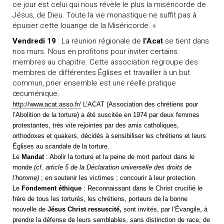
ce jour est celui qui nous révèle le plus la miséricorde de
Jésus, de Dieu. Toute la vie monastique ne suffit pas à
épuiser cette louange de la Miséricorde. »
Vendredi 19
: La réunion régionale de
l’Acat
se tient dans
nos murs. Nous en profitons pour inviter certains
membres au chapitre. Cette association regroupe des
membres de différentes Églises et travailler à un but
commun, prier ensemble est une réelle pratique
œcuménique.
http://www.acat.asso.fr/
L’ACAT (Association des chrétiens pour
l’Abolition de la torture) a été suscitée en 1974 par deux femmes
protestantes, très vite rejointes par des amis catholiques,
orthodoxes et quakers, décidés à sensibiliser les chrétiens et leurs
Églises au scandale de la torture.
Le
Mandat
:
Abolir la torture et la peine de mort partout dans le
monde
(cf. article 5 de la Déclaration universelle des droits de
l’homme)
;
e
n soutenir les victimes ; concourir à leur protection.
Le
Fondement éthique
: Reconnaissant dans le Christ crucifié le
frère de tous les torturés, les chrétiens, porteurs de la bonne
nouvelle de
Jésus Christ ressuscité,
sont invités, par l’Évangile, à
prendre la défense de leurs semblables, sans distinction de race, de