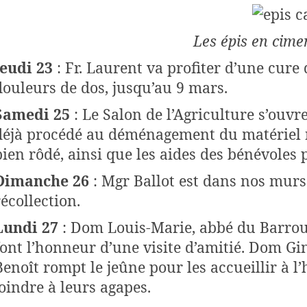
Les épis en cime
Jeudi 23
: Fr. Laurent va profiter d’une cure
douleurs de dos, jusqu’au 9 mars.
Samedi 25
: Le Salon de l’Agriculture s’ouvr
déjà procédé au déménagement du matériel n
bien rôdé, ainsi que les aides des bénévoles p
Dimanche 26
: Mgr Ballot est dans nos mur
récollection.
Lundi 27
: Dom Louis-Marie, abbé du Barroux
font l’honneur d’une visite d’amitié. Dom Gin
Benoît rompt le jeûne pour les accueillir à l’h
joindre à leurs agapes.