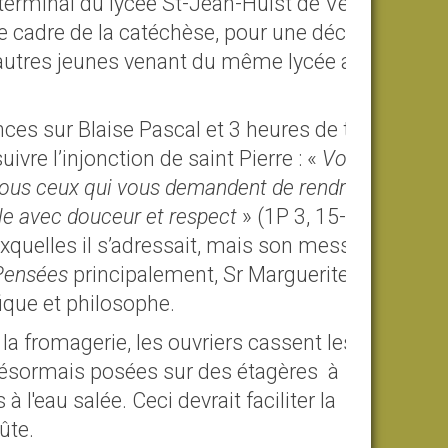
terminal du lycée St-Jean-Hulst de Versailles
e cadre de la catéchèse, pour une découverte
autres jeunes venant du même lycée avaient
es sur Blaise Pascal et 3 heures de travaux
uivre l’injonction de saint Pierre : «
Vous
 tous ceux qui vous demandent de rendre
-le avec douceur et respect
» (1P 3, 15-16).
uxquelles il s’adressait, mais son message
Pensées
principalement, Sr Marguerite nous
fique et philosophe.
 la fromagerie, les ouvriers cassent les épis
désormais posées sur des étagères à
 l'eau salée. Ceci devrait faciliter la
ûte.