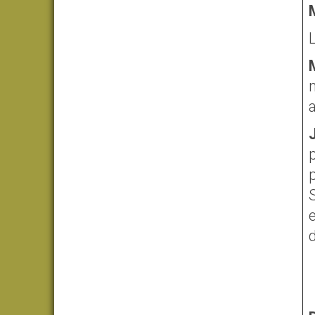
L
n
a
p
e