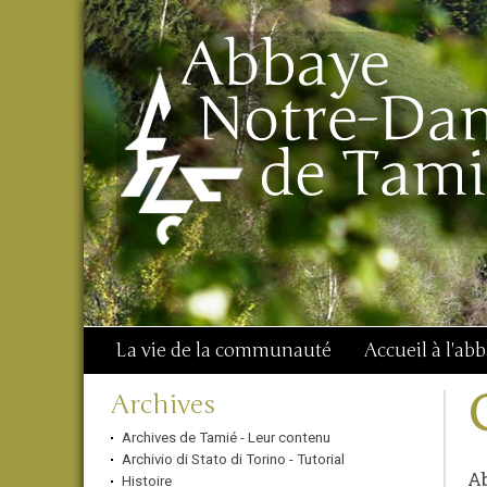
Aller
Outils
Chercher par
au
personnels
Recherche
contenu.
avancée…
|
Aller
à
la
navigation
La vie de la communauté
Accueil à l'ab
Navigation
Archives
Archives de Tamié - Leur contenu
Archivio di Stato di Torino - Tutorial
A
Histoire