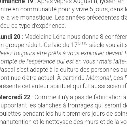
Dimanche 19
: Après vêpres Augustin, lycéen en 
entre en communauté pour y vivre 5 jours, dans l
de la vie monastique. Les années précédentes d’
vécu ce type d’expérience.
Lundi 20
: Madeleine Léna nous donne 8 conférenc
ème
n groupe réduit. Ce laïc du 17
siècle voulait s
devez toujours être prêts à vous expliquer devant
ompte de l’espérance qui est en vous ; mais faite
Pascal s’est adapté à la culture des personnes a
ontinue d’être actuel. À partir du
Mémorial
, des
résente cet auteur spirituel qui fut aussi scienti
Mercredi 22
: Comme il n'y a pas de fabrication à
supportant les planches à fromages qui seront 
oulettes pendant les huit premiers jours de soins à
manutention et le nettoyage des murs et de la vo