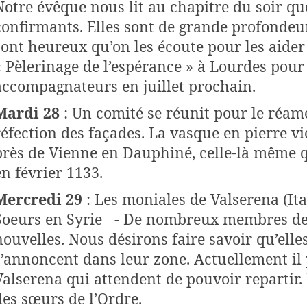
Notre évêque nous lit au chapitre du soir que
confirmants. Elles sont de grande profondeur
sont heureux qu’on les écoute pour les aider
« Pèlerinage de l’espérance » à Lourdes pour
accompagnateurs en juillet prochain.
Mardi 28
: Un comité se réunit pour le réa
réfection des façades. La vasque en pierre 
près de Vienne en Dauphiné, celle-là même 
en février 1133.
Mercredi 29
: Les moniales de Valserena
(It
Soeurs en Syrie
-
De nombreux membres de 
nouvelles. Nous désirons faire savoir qu’ell
s’annoncent dans leur zone. Actuellement il 
Valserena qui attendent de pouvoir repartir.
des sœurs de l’Ordre.