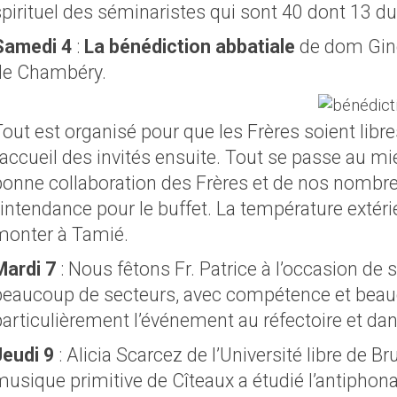
spirituel des séminaristes qui sont 40 dont 13 du
Samedi 4
:
La bénédiction abbatiale
de dom Gine
de Chambéry.
out est organisé pour que les Frères soient libres
’accueil des invités ensuite. Tout se passe au m
bonne collaboration des Frères et de nos nombre
’intendance pour le buffet. La température extéri
monter à Tamié.
Mardi 7
: Nous fêtons Fr. Patrice à l’occasion de 
beaucoup de secteurs, avec compétence et beau
particulièrement l’événement au réfectoire et dan
Jeudi 9
: Alicia Scarcez de l’Université libre de Bru
usique primitive de Cîteaux a étudié l’antiphonai