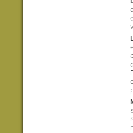
e
c
c
p
r