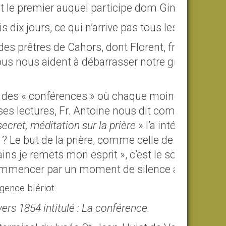
st le premier auquel participe dom Ginepro.
s dix jours, ce qui n’arrive pas tous les ans.
es prêtres de Cahors, dont Florent, frère de
tous nous aident à débarrasser notre grenier
te des « conférences » où chaque moine
es lectures, Fr. Antoine nous dit combien et
ecret, méditation sur la
prière
» l’a intéressé.
 ? Le but de la prière, comme celle de Jésus,
mains je remets mon esprit », c’est le sommet
de commencer par un moment de silence absolu.
vers 1854 intitulé : La conférence
.