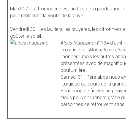
Mardi 27 : La fromagerie est au bas de la production, com
pour reblanchir la voûte de la cave.
Vendredi 30 : Les lauriers, les bruyères, les citronniers en p
goûter le soleil.
Alpes Magazine
n° 134 d’avril-ma
un article sur
Monastères
alpins, 
l’honneur, mais les autres abbayes
présentées avec de magnifiques 
coutumière.
Samedi 31 : Père abbé nous exhort
liturgique au cours de la grande s
Beaucoup de fidèles ne peuvent en
Nous pouvons rendre grâce du don
personnes se retrouvent sans bous