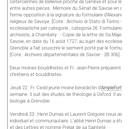
cisterciennes de Bellerive proche de Genève et pour les
a
entre autres pièces : Mémoire du Sénat de Savoie en dat
ferme opposition à la signature du formulaire d’Alexandre 
religieux de Savoye. [Cote : Archivio di Stato di Torino - C
ecclesiastiche per categorie ; categoria 26. Formulario di
archiviste, à Chambéry : - Copie de la lettre de Sa Majest
Savoie, en date du 16 août 1727, au sujet des ecclésiast
Grenoble a fait souscrire le serment porté par le formulai
[Cote : Archives départementales de Savoie - 2B 306]. L’u
Deux moines bouddhistes et Fr. Jean-Pierre préparent à 
chrétiens et bouddhistes.
Jeudi 22 : Fr. Cedd jeune moine bénédictin d’
Ampleforth
no
semaine. Il suit des études de théologie à Oxford. Il avai
biologie à Grenoble.
Vendredi 23 : Henri Dumas et Laurent Grégoire nous aiden
individuel et communautaire. L’abbé Henri Dumas a été éle
et des Lettres et nommé Prélat de sa Sainteté.