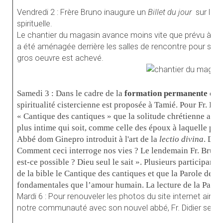
Vendredi 2 : Frère Bruno inaugure un
Billet du jour
sur le s
spirituelle.
Le chantier du magasin avance moins vite que prévu à cause
a été aménagée derrière les salles de rencontre pour serv
gros oeuvre est achevé.
Samedi 3 : Dans le cadre de la
formation permanente des 
spiritualité cistercienne est proposée à Tamié. Pour Fr. Raf
« Cantique des cantiques » que la solitude chrétienne avec
plus intime qui soit, comme celle des époux à laquelle pos
Abbé dom Ginepro introduit à l'art de la
lectio divina
. Des
Comment ceci interroge nos vies ? Le lendemain Fr. Bruno 
est-ce possible ? Dieu seul le sait ». Plusieurs participants
de la bible le Cantique des cantiques et que la Parole de 
fondamentales que l’amour humain. La lecture de la Parol
Mardi 6 : Pour renouveler les photos du site internet ainsi
notre communauté avec son nouvel abbé, Fr. Didier se cha