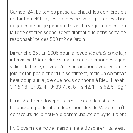
Samedi 24 : Le temps passe au chaud, les dernières plaque
restant en clôture, les moines peuvent quitter les abords
dégagés de neige pendant l’hiver. La végétation est en 
la terre est très sèche. C’est dramatique dans certaines ré
responsabilité des 500 m2 de jardin.
Dimanche 25 : En 2006 pour la revue
Vie chrétienne
la jou
interviewé P. Anthelme sur « la foi des personnes âgées »
valider le texte, en vue d’une publication avec les autres
joie n’était pas d’abord un sentiment, mais un commandeme
beaucoup sur la joie que nous donnons à Dieu. Il avait pui
3, 16-18 - Jr 32, 4 - Jr 33, 4. 6. 8 - Is 42, 1 - Is 62, 5 - Sg 1,
Lundi 26 : Frère Joseph franchit le cap des 60 ans.
En passant par le Liban deux moniales de Valserena (Italie) 
consœurs de la nouvelle communauté en Syrie. La prieur
Fr. Giovanni de notre maison fille à Boschi en Italie est o