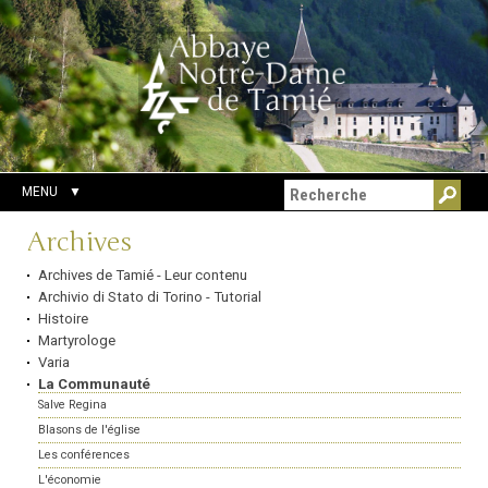
Aller
Outils
Chercher par
au
personnels
Recherche
contenu.
avancée…
|
Aller
à
la
navigation
MENU
Navigation
Archives
Archives de Tamié - Leur contenu
Archivio di Stato di Torino - Tutorial
Histoire
Martyrologe
Varia
La Communauté
Salve Regina
Blasons de l'église
Les conférences
L'économie