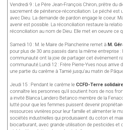
Vendredi 9 : Le Père Jean-François Chiron, prêtre du dio
sacrement de pénitence-réconciliation. Le péché est un ac
avec Dieu. La demande de pardon engage le coeur. Malgré
avenir est possible. La réconciliation restaure la relation. 
réconciliation au nom de Dieu. Elle met en oeuvre ce que 
Samedi 10 : M. le Maire de Plancherine remet à
M. Gérard
pour plus de 30 ans passés dans la même entreprise : l’ab
communauté ont la joie de partager cet événement rare qu
communauté.Lundi 12 : Frère Pierre-Yves nous arrive de T
une partie du carême à Tamié jusqu’au matin de Pâques.
Jeudi 15 : Pendant le carême le
CCFD-Terre solidaire
la
connaître les personnes qu’il soutient hors de nos fronti
a invité Blanca Landero Betanco membre de la Fenacoop 
lutté pour que les femmes puissent devenir propriétaires de
ressources vivrières pour leur famille et alimenter le marc
sociétés industrielles qui produisaient du coton et mainte
biocarburant, avec grande utilisation de pesticides et d’eng