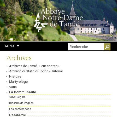
Aller
Outils
Chercher par
au
personnels
Recherche
contenu.
avancée…
|
Aller
à
la
navigation
MENU
Navigation
Archives
Archives de Tamié - Leur contenu
Archivio di Stato di Torino - Tutorial
Histoire
Martyrologe
Varia
La Communauté
Salve Regina
Blasons de l'église
Les conférences
L'économie