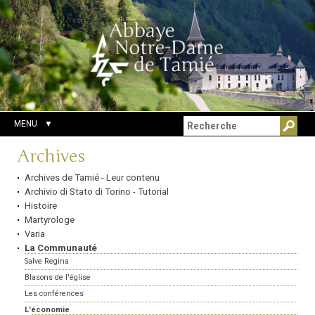
Aller
Outils
Chercher par
au
personnels
Recherche
contenu.
avancée…
|
Aller
à
la
navigation
MENU
Navigation
Archives
Archives de Tamié - Leur contenu
Archivio di Stato di Torino - Tutorial
Histoire
Martyrologe
Varia
La Communauté
Salve Regina
Blasons de l'église
Les conférences
L'économie