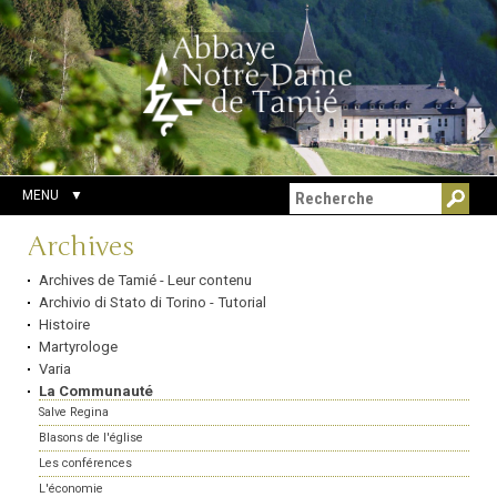
Aller
Outils
Chercher par
au
personnels
Recherche
contenu.
avancée…
|
Aller
à
la
navigation
MENU
Navigation
Archives
Archives de Tamié - Leur contenu
Archivio di Stato di Torino - Tutorial
Histoire
Martyrologe
Varia
La Communauté
Salve Regina
Blasons de l'église
Les conférences
L'économie