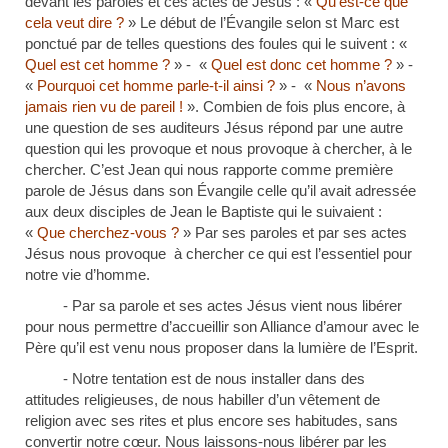
devant les paroles et ces actes de Jésus : «
Qu’est-ce que
cela veut dire ?
» Le début de l’Évangile selon st Marc est
ponctué par de telles questions des foules qui le suivent : «
Quel est cet homme ?
» - «
Quel est donc cet homme ?
» -
«
Pourquoi cet homme parle-t-il ainsi ?
» - «
Nous n’avons
jamais rien vu de pareil !
». Combien de fois plus encore, à
une question de ses auditeurs Jésus répond par une autre
question qui les provoque et nous provoque à chercher, à le
chercher. C’est Jean qui nous rapporte comme première
parole de Jésus dans son Évangile celle qu’il avait adressée
aux deux disciples de Jean le Baptiste qui le suivaient :
«
Que cherchez-vous ?
» Par ses paroles et par ses actes
Jésus nous provoque à chercher ce qui est l’essentiel pour
notre vie d’homme.
- Par sa parole et ses actes Jésus vient nous libérer
pour nous permettre d’accueillir son Alliance d’amour avec le
Père qu’il est venu nous proposer dans la lumière de l’Esprit.
- Notre tentation est de nous installer dans des
attitudes religieuses, de nous habiller d’un vêtement de
religion avec ses rites et plus encore ses habitudes, sans
convertir notre cœur. Nous laissons-nous libérer par les