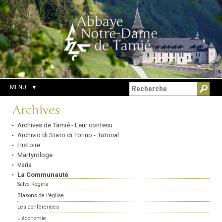
Aller
Outils
Chercher par
au
personnels
Recherche
contenu.
avancée…
|
Aller
à
la
navigation
MENU
Navigation
Archives
Archives de Tamié - Leur contenu
Archivio di Stato di Torino - Tutorial
Histoire
Martyrologe
Varia
La Communauté
Salve Regina
Blasons de l'église
Les conférences
L'économie