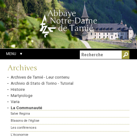
Aller
Outils
Chercher par
au
personnels
Recherche
contenu.
avancée…
|
Aller
à
la
navigation
MENU
Navigation
Archives
Archives de Tamié - Leur contenu
Archivio di Stato di Torino - Tutorial
Histoire
Martyrologe
Varia
La Communauté
Salve Regina
Blasons de l'église
Les conférences
L'économie