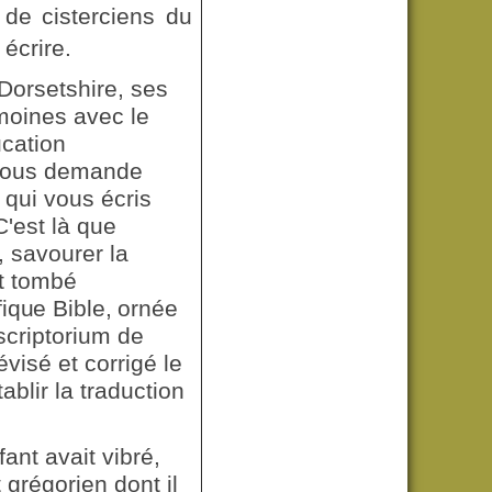
de cisterciens du
 écrire.
Dorsetshire, ses
moines avec le
ucation
 vous demande
 qui vous écris
'est là que
r, savourer la
ôt tombé
fique Bible, ornée
criptorium de
visé et corrigé le
ablir la traduction
ant avait vibré,
grégorien dont il