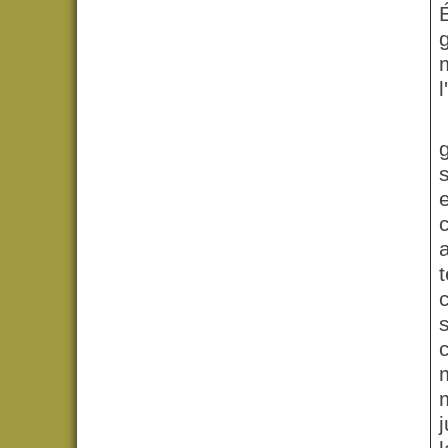
É
l
a