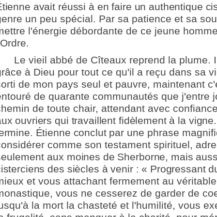
tienne avait réussi à en faire un authentique cis
genre un peu spécial. Par sa patience et sa soup
mettre l'énergie débordante de ce jeune homme
'Ordre.
Le vieil abbé de Cîteaux reprend la plume. I
grâce à Dieu pour tout ce qu'il a reçu dans sa vi
sorti de mon pays seul et pauvre, maintenant c'e
entouré de quarante communautés que j'entre j
chemin de toute chair, attendant avec confiance
ux ouvriers qui travaillent fidèlement à la vigne.
termine. Étienne conclut par une
phrase magnifi
considérer comme son testament spirituel, adr
seulement aux
moines de Sherborne, mais aussi 
cisterciens des siècles à venir : « Progressant d
mieux et vous attachant fermement au véritabl
monastique, vous ne cesserez de garder de coe
jusqu'à la mort la chasteté et l'humilité, vous e