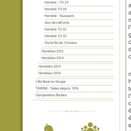
Homélie - TO 29
Homélie TO 30
Homélie - Toussaint
Jour des défunts
l
Homélie TO 32
g
Homélie TO 32
Christ Roi de l'Univers
Homélies 2013
Homélies 2014
Homélies 2015
Homélies 2016
L'Art floral en liturgie
TRIREM - Tables depuis 1976
Compositions florales
é
é