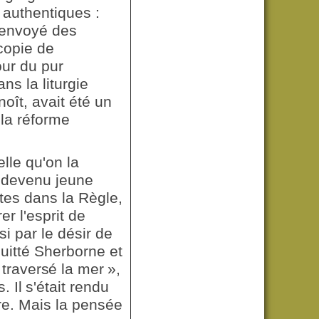
 authentiques :
t envoyé des
copie de
our du pur
ns la liturgie
ît, avait été un
 la réforme
elle qu'on la
e devenu jeune
tes dans la Règle,
r l'esprit de
i par le désir de
uitté Sherborne et
 traversé la mer »,
. Il
s'était rendu
re. Mais la pensée