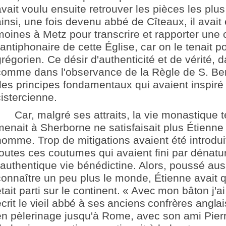
avait voulu ensuite retrouver les pièces les plus
ainsi, une fois devenu abbé de Cîteaux, il avai
moines à Metz pour transcrire et rapporter une 
'antiphonaire de cette Église, car on le tenait p
régorien. Ce désir d'authenticité et de vérité, da
comme dans l'observance de la Règle de S. Beno
des principes fondamentaux qui avaient inspiré
cistercienne.
Car, malgré ses attraits, la vie monastique t
menait à Sherborne ne satisfaisait plus Étienn
homme. Trop de mitigations avaient été introdui
toutes ces coutumes qui avaient fini par dénature
l'authentique vie bénédictine. Alors, poussé auss
connaître un peu plus le monde, Étienne avait q
tait parti sur le
continent. « Avec mon bâton j'ai
crit le vieil abbé à ses anciens confrères anglais
en pèlerinage jusqu'à Rome, avec son ami Pier