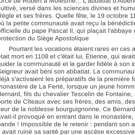
forcé de Robert à Molesme... L'abbatiat d'Albé
cultivé, versé dans les sciences divines et huma
Règle et ses frères. Quelle fête, le 19 octobre 1
où la petite communauté avait reçu la bénédicti
fficielle du pape Pascal Il, qui plaçait l'abbay
protection du Siège Apostolique
Pourtant les vocations étaient rares en ces 
tait mort en 1108 et c'était lui, Étienne,
qui avai
guider la communauté et la garder fidèle à son id
Seigneur avait béni
son abbatiat. La communauté
éjà s'activaient les préparatifs de la première f
monastère de La Ferté, lorsque un jeune ho
Bernard, fils du chevalier Tescelin de Fontaine, 
porte de Cîteaux avec ses frères, des amis, des c
fleur de la noblesse bourguignonne. Ce Bernar
avait-il provoqué en entrant dans le monastère, 
bande ! Impossible de le retenir : pendant son 
l avait ruiné sa
santé par une ascèse excessive.