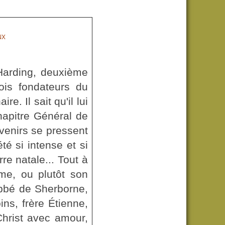
ux
 Harding, deuxième
ois fondateurs du
. Il sait qu'il lui
hapitre Général de
uvenirs se pressent
été si intense et si
re natale... Tout à
me, ou plutôt son
 abbé de Sherborne,
ns, frère Étienne,
Christ avec amour,