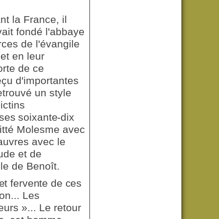
t la France, il
ait fondé l'abbaye
ces de l'évangile
et en leur
orte de ce
eçu d'importantes
etrouvé un style
ictins
 ses soixante-dix
uitté Molesme avec
auvres avec le
tude et de
gle de Benoît.
et fervente de ces
on... Les
eurs »... Le retour