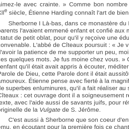
aimez-le avec crainte. » Comme bon nombre 
e
ll
siècle, Étienne Harding connaît l'art de bien
Sherborne I Là-bas, dans ce monastère du 
parents l'avaient emmené enfant et confié aux 
tatut de petit oblat, pour qu'il y reçoive une éd
convenable. L'abbé de Cîteaux poursuit : « Je
d'avoir la patience de me supporter un peu, moi
ces quelques mots. Je fus moine chez vous. » C
'enfant qu'il était avait appris à écouter, médite
Parole de Dieu, cette Parole dont il était aussit
amoureux.
Étienne pense avec fierté à la magni
e superbes enluminures, qu'il a fait réaliser au
s
Cîteaux : cet ouvrage dont il a soigneusement ré
exte, avec l'aide aussi de savants juifs, pour rét
riginelle de la
Vulgate
de S. Jérôme.
C'est aussi à Sherborne que son coeur d'enf
ému, en écoutant pour la première fois ce chant 