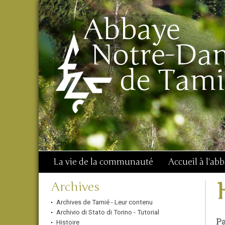
Aller
Outils
Chercher par
au
personnels
Recherche
contenu.
avancée…
|
Aller
à
la
navigation
La vie de la communauté
Accueil à l'ab
Navigation
Archives
Archives de Tamié - Leur contenu
Archivio di Stato di Torino - Tutorial
Pa
Histoire