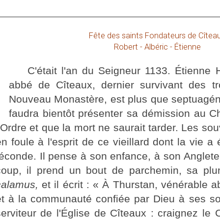
Fête des saints Fondateurs de Cîtea
Robert - Albéric - Étienne
C'était l'an du Seigneur 1133. Étienne
abbé de Cîteaux, dernier survivant des tr
Nouveau Monastère, est plus que septuagénaire
faudra bientôt présenter sa démission au C
l'Ordre et que la mort ne saurait tarder. Les so
n foule à l'esprit de ce vieillard dont la vie a 
féconde. Il pense à son enfance, à son Angleter
coup, il prend un bout de parchemin, sa plu
calamus,
et il écrit : « À Thurstan, vénérable
et à la communauté confiée par Dieu à ses soi
serviteur de l'Église de Cîteaux : craignez le 