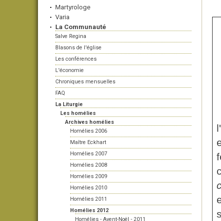
Martyrologe
Varia
La Communauté
Salve Regina
Blasons de l'église
Les conférences
L'économie
Chroniques mensuelles
FAQ
La Liturgie
Les homélies
Archives homélies
Homélies 2006
e
Maître Eckhart
Homélies 2007
Homélies 2008
Homélies 2009
Homélies 2010
Homélies 2011
Homélies 2012
Homélies - Avent-Noël - 2011