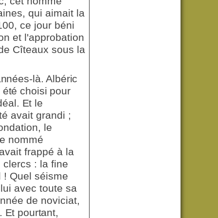
ric, cet homme
ines, qui aimait la
100, ce jour béni
on et l'approbation
e de Cîteaux sous la
années-là. Albéric
t été choisi pour
éal. Et le
 avait grandi ;
ondation, le
mme nommé
avait frappé à la
lercs : la fine
d ! Quel séisme
lui avec toute sa
année de noviciat,
 Et pourtant,