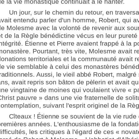
de la vie monastique continuait à le hanter.
Un jour, sur le chemin du retour, en traversan
avait entendu parler d'un homme, Robert, qui av
de Molesme avec la volonté de revenir aux sour
et de la Règle bénédictine vécus en leur pureté 
ntégrité. Étienne et Pierre avaient frappé à la p
monastère. Pourtant, très vite, Molesme avait r
donations territoriales et la communauté avait r
de vie semblable à celui des monastères bénéd
raditionnels. Aussi, le vieil abbé Robert, malgré
ans, avait repris son bâton de pèlerin
et avait q
une vingtaine de moines qui voulaient vivre « p
Christ pauvre » dans une vie fraternelle de soli
ontemplation, suivant l'esprit originel de la Rè
Cîteaux ! Étienne se souvient de la vie rude 
premières années. L'enthousiasme de
la fondati
ifficultés, les critiques à l'égard de ces « novat