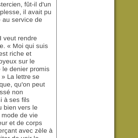
tercien,
fût-il d'un
lesse, il avait pu
 au service de
I veut rendre
e. « Moi qui suis
st riche et
oyeux sur le
 le denier
promis
 » La lettre se
que, qu'on peut
essé non
à ses fils
u bien vers
le
e mode de vie
ur et de corps
xerçant avec zèle à