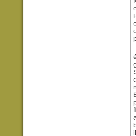
o
é
d
i