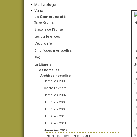
Martyrologe
Varia
La Communauté
Salve Regina
Blasons de l'église
Les conférences
L'économie
j
Chroniques mensuelles
r
FAQ
J
La Liturgie
Les homélies
t
Archives homélies
p
Homélies 2006
l
Maître Eckhart
n
Homélies 2007
p
Homélies 2008
m
Homélies 2009
l
Homélies 2010
c
Homélies 2011
i
Homélies 2012
s
Homélies - Avent-Noël - 2011