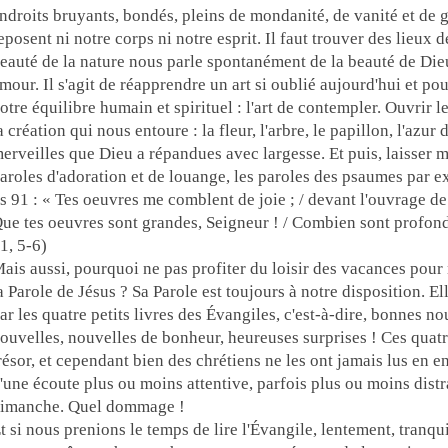
ndroits bruyants, bondés, pleins de mondanité, de vanité et de g
eposent ni notre corps ni notre esprit. Il faut trouver des lieux d
eauté de la nature nous parle spontanément de la beauté de Dieu
mour. Il s'agit de réapprendre un art si oublié aujourd'hui et pou
otre équilibre humain et spirituel : l'art de contempler. Ouvrir l
a création qui nous entoure : la fleur, l'arbre, le papillon, l'azur d
erveilles que Dieu a répandues avec largesse. Et puis, laisser m
aroles d'adoration et de louange, les paroles des psaumes par 
s 91 : « Tes oeuvres me comblent de joie ; / devant l'ouvrage de 
ue tes oeuvres sont grandes, Seigneur ! / Combien sont profond
1, 5-6)
ais aussi, pourquoi ne pas profiter du loisir des vacances pour 
a Parole de Jésus ? Sa Parole est toujours à notre disposition. El
ar les quatre petits livres des Évangiles, c'est-à-dire, bonnes n
ouvelles, nouvelles de bonheur, heureuses surprises ! Ces quatre
résor, et cependant bien des chrétiens ne les ont jamais lus en e
'une écoute plus ou moins attentive, parfois plus ou moins distr
imanche. Quel dommage !
t si nous prenions le temps de lire l'Évangile, lentement, tranq