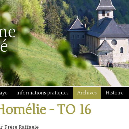
baye
Informations pratiques
Archives
Histoire
Homélie - TO 16
r Frère Raffaele