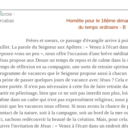
Homélie pour le 16ème dim
du temps ordinaire - B
Frères et soeurs, ce passage d'évangile arrive à p
uillet. La parole du Seigneur aux Apôtres : « Venez à l'écart dans
eposez-vous un peu », nous offre l'occasion d'une brève méditat
ésus propose aux Douze un temps de repos et de calme dans la s
emps de réflexion en sa compagnie, une sorte de retraite spiritu
rogramme de vacances que le Seigneur propose aussi à chacun d
a peine de passer quelques jours de vacance avec Jésus ? Cela est
otre portée. Il n'est pas nécessaire à cette fin de faire retraite
artir en pèlerinage, bien que ce ne soit pas interdit non plus, lo
ême dans un cadre qui n'est pas expressément religieux, nous 
oisir que les vacances nous offrent. Si nous avons la chance de 
ontact de la nature, soit à la campagne, soit au bord de la me
ci, sachons redécouvrir la beauté de la création. Mais, pour cela,
uivre l'invitation de Jésus : « Venez à l'écart dans un endroit dése