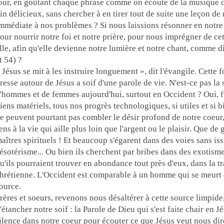
our, en goûtant chaque phrase comme on écoute de la musique 
in délicieux, sans chercher à en tirer tout de suite une leçon d
mmédiate à nos problèmes ? Si nous laissions résonner en notre 
our nourrir notre foi et notre prière, pour nous imprégner de ce
lle, afin qu'elle devienne notre lumière et notre chant, comme d
t 54) ?
 Jésus se mit à les instruire longuement », dit l'évangile. Cette
resse autour de Jésus a soif d'une parole de vie. N'est-ce pas la
'hommes et de femmes aujourd'hui, surtout en Occident ? Oui, fr
iens matériels, tous nos progrès technologiques, si utiles et si bi
e peuvent pourtant pas combler le désir profond de notre coeur,
ens à la vie qui aille plus loin que l'argent ou le plaisir. Que de
aîtres spirituels ! Et beaucoup s'égarent dans des voies sans issu
'ésotérisme... Ou bien ils cherchent par bribes dans des exotisme
u'ils pourraient trouver en abondance tout près d'eux, dans la tr
hrétienne. L'Occident est comparable à un homme qui se meurt d
ource.
rères et soeurs, revenons nous désaltérer à cette source limpide
'étancher notre soif : la Parole de Dieu qui s'est faite chair en J
ilence dans notre coeur pour écouter ce que Jésus veut nous di