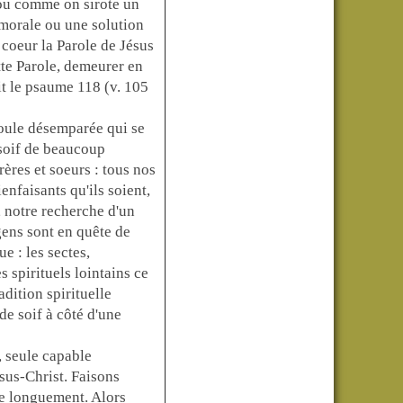
ou comme on sirote un
e morale ou une solution
coeur la Parole de Jésus
tte Parole, demeurer en
it le psaume 118 (v. 105
 foule désemparée qui se
 soif de beaucoup
ères et soeurs : tous nos
enfaisants qu'ils soient,
 notre recherche d'un
 gens sont en quête de
e : les sectes,
s spirituels lointains ce
adition spirituelle
e soif à côté d'une
, seule capable
ésus-Christ. Faisons
re longuement. Alors