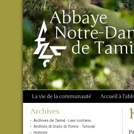
Aller
Outils
Chercher par
au
personnels
Recherche
contenu.
avancée…
|
Aller
à
la
navigation
La vie de la communauté
Accueil à l'ab
Navigation
Archives
Archives de Tamié - Leur contenu
Archivio di Stato di Torino - Tutorial
Pa
Histoire