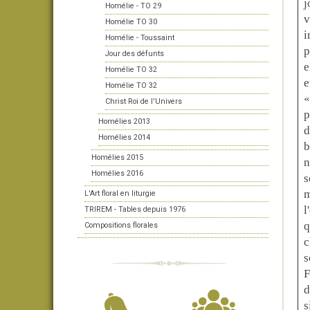
j
Homélie - TO 29
v
Homélie TO 30
i
Homélie - Toussaint
p
Jour des défunts
e
Homélie TO 32
e
Homélie TO 32
«
Christ Roi de l'Univers
p
Homélies 2013
d
Homélies 2014
b
Homélies 2015
n
Homélies 2016
s
m
L'Art floral en liturgie
l
TRIREM - Tables depuis 1976
q
Compositions florales
c
s
F
d
s