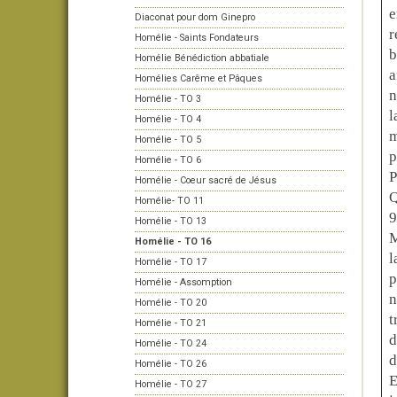
e
Diaconat pour dom Ginepro
r
Homélie - Saints Fondateurs
b
Homélie Bénédiction abbatiale
a
Homélies Carême et Pâques
n
Homélie - TO 3
l
Homélie - TO 4
m
Homélie - TO 5
p
Homélie - TO 6
P
Homélie - Coeur sacré de Jésus
Q
Homélie- TO 11
9
Homélie - TO 13
M
Homélie - TO 16
l
Homélie - TO 17
p
Homélie - Assomption
n
Homélie - TO 20
t
Homélie - TO 21
d
Homélie - TO 24
d
Homélie - TO 26
E
Homélie - TO 27