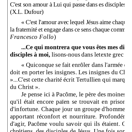
C'est son amour à Lui qui passe dans es disciples lor
(X.L. Dufour)
« C'est l'amour avec lequel Jésus aime chaque
la fraternité et engage dans ce sens chaque commun
Francesco Follo
)
...Ce qui montrera que vous êtes mes disci
disciples
à moi,
lisons-nous dans
le
texte grec
« Quiconque se fait enrôler dans l'armée d'u
doit en porter les insignes. Les insignes du Christ
»...C'est cette charité écrit Tertullien qui marque
du Christ ».
Je pense ici à Pacôme, le père des moines c
qu'il était encore païen se trouvait en prison
d'infortune. Chaque jour un groupe d'hommes
e
apportant réconfort et nourriture. Profondéme
d'agir, Pacôme voulu savoir qui ils étaient. On 
chrétiens, des disciples de Jésus. Une fois sorti