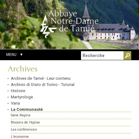
Aller
Outils
Chercher par
au
personnels
Recherche
contenu.
avancée…
|
Aller
à
la
navigation
MENU
Navigation
Archives
Archives de Tamié - Leur contenu
Archivio di Stato di Torino - Tutorial
Histoire
Martyrologe
Varia
La Communauté
Salve Regina
Blasons de l'église
Les conférences
L'économie