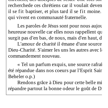
recherche
de ces
chrétiens car il voulait deveni
il se
fit
baptiser, et plus tard il se
fit
moine. Il 
qui vivent en communauté fraternelle.
Les paroles de Jésus sont pour nous aujour
heureuse nouvelle car elles nous
rappellent que 
surgit pas d'en bas, de nous, mais d'en haut, de 
L'amour de charité il émane d'une source d
Dieu-Charité.
S'aimer les uns les autres avec le c
commandement nouveau.
« Tel un parfum exquis, une source rafraîchi
été répandue dans nos coeurs par l'Esprit Saint 
Beheler o.p.)
Rendons grâce à Dieu pour cette belle missio
répandre partout la bonne odeur le goût de Dieu