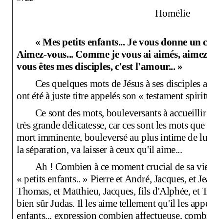
Homélie
«
Mes petits enfants... Je vous donne un 
Aimez-vous... Comme
je
vous
ai aimés,
aimez-vo
vous êtes mes disciples, c'est l'amour... »
Ces
quelques mots de Jésus à
ses
disciples au 
ont été à juste titre appelés son « testament spiritue
Ce sont des mots, bouleversants à accueillir av
très grande délicatesse, car ces sont les mots que le
mort imminente, bouleversé au plus intime de lui-
la séparation, va laisser à ceux qu'il aime...
Ah ! Combien à ce moment crucial de sa vie, Jés
« petits enfants.. » Pierre et André, Jacques, et Jean
Thomas, et Matthieu, Jacques, fils d'Alphée, et Tha
bien sûr Judas. Il les aime tellement qu'il les appell
enfants... expression combien affectueuse, combie