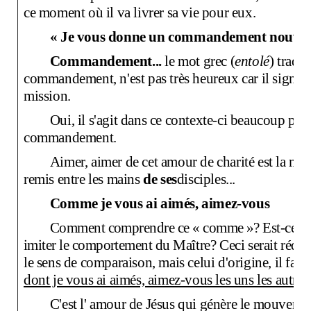
ce moment où il va livrer sa vie pour eux.
« Je vous donne un commandement nouveau.
Commandement...
le mot grec (
entolé
) tradui
commandement, n'est pas très heureux car il signifi
mission.
Oui, il s'agit dans ce contexte-ci beaucoup pl
commandement.
Aimer, aimer de cet amour de charité est la mis
remis entre les mains
de ses
disciples...
Comme je vous ai aimés, aimez-vous
Comment comprendre ce
«
comme
»? Est-ce qu
imiter le comportement du
Maître? Ceci serait réduc
le sens de comparaison, mais celui d'origine, il faudr
dont je vous ai aimés, aimez-vous les uns les autres
C'est l' amour de Jésus qui génère le mouvement