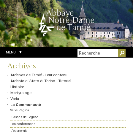
Aller
Outils
Chercher par
au
personnels
Recherche
contenu.
avancée…
|
Aller
à
la
navigation
MENU
Navigation
Archives
Archives de Tamié - Leur contenu
Archivio di Stato di Torino - Tutorial
Histoire
Martyrologe
Varia
La Communauté
Salve Regina
Blasons de l'église
Les conférences
L'économie