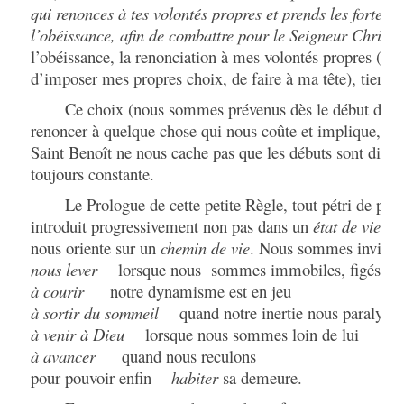
qui renonces à tes volontés propres et prends les fortes 
l’obéissance, afin de combattre pour le Seigneur Christ, 
l’obéissance, la renonciation à mes volontés propres (c’es
d’imposer mes propres choix, de faire à ma tête), tient i
Ce choix (nous sommes prévenus dès le début du P
renoncer à quelque chose qui nous coûte et implique, pa
Saint Benoît ne nous cache pas que les débuts sont difficil
toujours constante.
Le Prologue de cette petite Règle, tout pétri de ps
introduit progressivement
non pas
dans un
état de vie
, m
nous oriente sur un
chemin de vie
. Nous sommes invités 
nous lever
lorsque nous
sommes immobiles, figés !
à courir
notre dynamisme est en jeu
à sortir du sommeil
quand notre inertie nous paralyse
à venir à Dieu
lorsque nous sommes loin de lui
à avancer
quand nous reculons
pour pouvoir enfin
habiter
sa demeure.