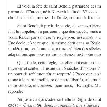
Et voici la fête de saint Benoît, patriarche des moi
patron de l’Europe, né à Nursie à la fin du V° siècle. C’es
choisi par nous, moines de Tamié, comme la fête de no
Saint Benoît, à partir de sa vie, de son expérience h
faut le rappeler, n’a pas connu que des succès, mais auss
voulu fonder par sa
« petite Règle pour débutants »
une
Une école, c’est ce que lui-même écrit dans sa Règle. Ce
modération, son humanité, a traversé bien des siècles et 
adaptations que nous estimons nécessaires) notre quotidi
Qu’a-t-elle, cette règle, de tellement extraordinair
traverser et soutenir l’usure de 15 siècles d’histoire ? Po
un point de référence sûr et respecté ? Parce que, en fai
(donc à la partie meilleure de notre liberté), à la modérat
notre volonté, elle
traduit
, pour nous, l’Évangile. Mais, a
répondre.
Au juste : à qui s’adresse-t-elle la Règle de saint B
cite) : «
C’est à
toi
, donc, maintenant, que s’adresse ma p