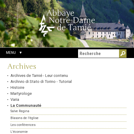
Aller
Outils
Chercher par
au
personnels
Recherche
contenu.
avancée…
|
Aller
à
la
navigation
MENU
Navigation
Archives
Archives de Tamié - Leur contenu
Archivio di Stato di Torino - Tutorial
Histoire
Martyrologe
Varia
La Communauté
Salve Regina
Blasons de l'église
Les conférences
L'économie