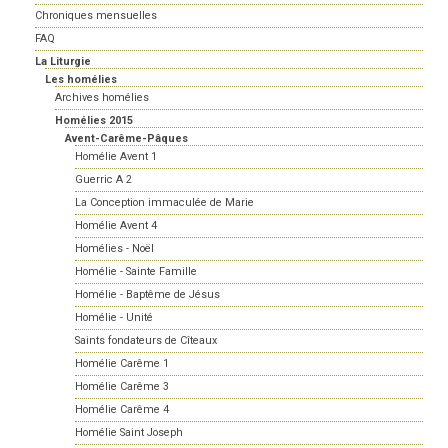
Chroniques mensuelles
FAQ
La Liturgie
Les homélies
Archives homélies
Homélies 2015
Avent-Carême-Pâques
Homélie Avent 1
Guerric A 2
La Conception immaculée de Marie
Homélie Avent 4
Homélies - Noël
Homélie - Sainte Famille
Homélie - Baptême de Jésus
Homélie - Unité
Saints fondateurs de Cîteaux
Homélie Carême 1
Homélie Carême 3
Homélie Carême 4
Homélie Saint Joseph