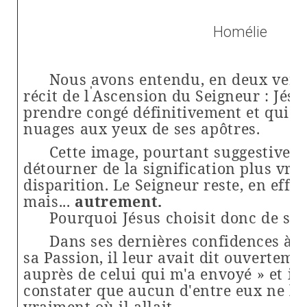
Homélie
Nous avons entendu, en deux versi
'
récit de l
Ascension du Seigneur : Jésu
prendre congé définitivement et qui
di
nuages aux yeux de ses apôtres.
Cette image, pourtant suggestive, 
détourner de la
signification plus vrai
disparition. Le Seigneur reste, en effet
mais...
autrement.
Pourquoi Jésus choisit donc de s'en
Dans ses dernières confidences à se
sa Passion, il
leur avait dit ouvertemen
auprès de celui qui m'a envoyé » et il
constater que aucun d'entre eux ne l
vraiment
où il allait.