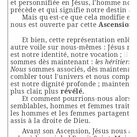
et personnifiée en Jésus, l'homme no
précède et qui signifie notre destin à 
'
Mais q
u
est-ce que cela modifie en
nous est
ouverte par cette
Ascension 
Et bien, cette représentation enlève
autre voile sur nous-mêmes : Jésus nou
est notre identité, notre
vocation ;
il
no
sommes dès maintenant :
les
héritiers 
Nous
sommes associés, dès maintenant
combler tout l'univers et nous compr
est notre dignité profonde ; maintenan
plus clair, plus
révélé.
Et comment pourrions-nous alors a
semblables,
hommes et femmes traités 
les hommes et les femmes partagent la
assis à la droite de Dieu.
Avant son Ascension, Jésus nous a 
'
'