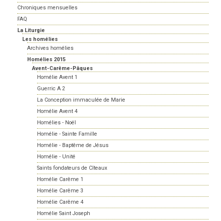
Chroniques mensuelles
FAQ
La Liturgie
Les homélies
Archives homélies
Homélies 2015
Avent-Carême-Pâques
Homélie Avent 1
Guerric A 2
La Conception immaculée de Marie
Homélie Avent 4
Homélies - Noël
Homélie - Sainte Famille
Homélie - Baptême de Jésus
Homélie - Unité
Saints fondateurs de Cîteaux
Homélie Carême 1
Homélie Carême 3
Homélie Carême 4
Homélie Saint Joseph