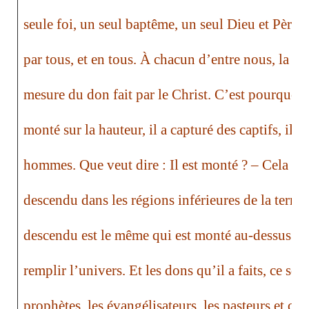
seule foi, un seul baptême, un seul Dieu et Père d
par tous, et en tous. À chacun d’entre nous, la gr
mesure du don fait par le Christ. C’est pourquoi l
monté sur la hauteur, il a capturé des captifs,
il a
hommes.
Que veut dire :
Il est monté ?
– Cela veu
descendu dans les régions inférieures de la terre. 
descendu est le même qui est monté au-dessus de
remplir l’univers. Et les
dons qu’il a faits
, ce son
prophètes, les évangélisateurs, les pasteurs et ce