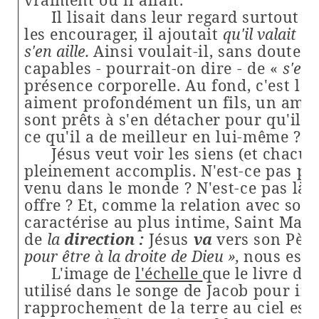
Il lisait dans leur regard surtout la
les encourager, il
ajoutait
qu'il valait m
s'en aille.
Ainsi voulait-il, sans doute, l
capables - pourrait-on dire - de «
s'en 
présence corporelle. Au fond, c'est le 
aiment profondément
un fils, un ami,
sont prêts à s'en détacher pour qu'il p
ce qu'il a de meilleur en lui-même ?
Jésus veut voir les siens (et chacu
pleinement accomplis.
N'est-ce pas pou
venu dans le monde ? N'est-ce pas là 
offre ? Et, comme la relation avec son P
caractérise
au plus intime, Saint Marc u
de
la
direction :
Jésus
va
vers son
Père
pour être à la droite de Dieu »,
nous est-i
L'image de
l'échelle
que le livre de
utilisé dans le
songe de Jacob pour ind
rapprochement de la terre au ciel est