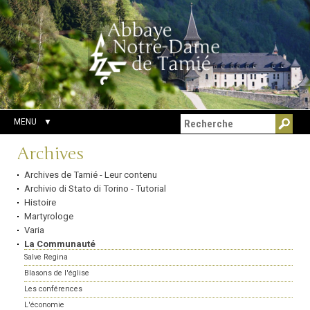
Aller
Outils
Chercher par
au
personnels
Recherche
contenu.
avancée…
|
Aller
à
la
navigation
MENU
Navigation
Archives
Archives de Tamié - Leur contenu
Archivio di Stato di Torino - Tutorial
Histoire
Martyrologe
Varia
La Communauté
Salve Regina
Blasons de l'église
Les conférences
L'économie