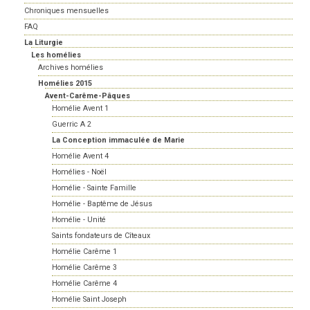
Chroniques mensuelles
FAQ
La Liturgie
Les homélies
Archives homélies
Homélies 2015
Avent-Carême-Pâques
Homélie Avent 1
Guerric A 2
La Conception immaculée de Marie
Homélie Avent 4
Homélies - Noël
Homélie - Sainte Famille
Homélie - Baptême de Jésus
Homélie - Unité
Saints fondateurs de Cîteaux
Homélie Carême 1
Homélie Carême 3
Homélie Carême 4
Homélie Saint Joseph