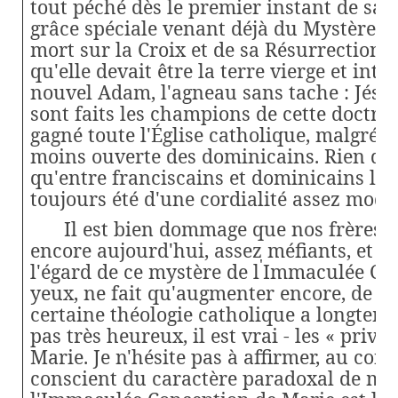
tout péché dès le premier instant de sa
grâce spéciale venant déjà du Mystère pa
mort sur la Croix et de sa Résurrection.
qu'elle devait être la terre vierge et intac
nouvel Adam, l'agneau sans tache : Jésus
sont faits les champions de cette doctri
gagné toute l'Église catholique, malgré l
moins ouverte des dominicains. Rien d'é
qu'entre franciscains et dominicains les
toujours été d'une cordialité assez modé
Il est bien dommage que nos frères l
encore aujourd'hui, assez méfiants, et m
'
l'égard de ce mystère de l
Immaculée Conc
yeux, ne fait qu'augmenter encore, de f
certaine théologie catholique a longtem
pas très heureux, il est vrai - les « privil
Marie. Je n'hésite pas à affirmer, au cont
conscient du caractère paradoxal de mon