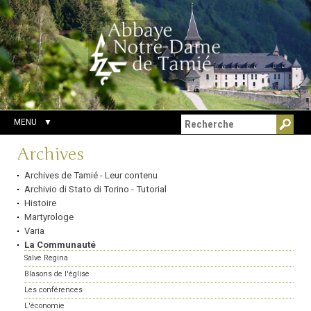
Aller
Outils
Chercher par
au
personnels
Recherche
contenu.
avancée…
|
Aller
à
la
navigation
MENU
Navigation
Archives
Archives de Tamié - Leur contenu
Archivio di Stato di Torino - Tutorial
Histoire
Martyrologe
Varia
La Communauté
Salve Regina
Blasons de l'église
Les conférences
L'économie