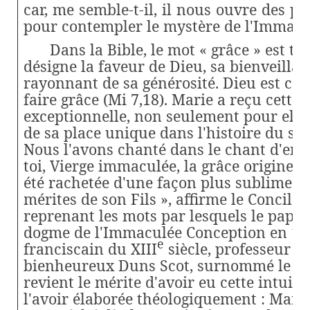
car, me semble-t-il, il nous ouvre des pe
pour contempler le mystère de l'Immacu
Dans la Bible, le mot « grâce » est trè
désigne la faveur de Dieu, sa bienveillan
rayonnant de sa générosité. Dieu est celu
faire grâce (Mi 7,18). Marie a reçu cette
exceptionnelle, non seulement pour ell
de sa place unique dans l'histoire du sa
Nous l'avons chanté dans le chant d'entr
toi, Vierge immaculée, la grâce originelle
été rachetée d'une façon plus sublime e
mérites de son Fils », affirme le Concile 
reprenant les mots par lesquels le pape P
dogme de l'Immaculée Conception en 185
e
franciscain du XIII
siècle, professeur à 
bienheureux Duns Scot, surnommé le Doc
revient le mérite d'avoir eu cette intuiti
l'avoir élaborée théologiquement : Marie