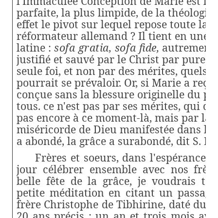
l'Immaculée Conception de Marie est l'il
parfaite, la plus limpide, de la théologie
effet le pivot sur lequel repose toute la 
réformateur allemand ? Il tient en une 
latine :
sofa gratia, sofa
fide,
autrement 
justifié et sauvé par le Christ par pure g
seule foi, et non par des mérites, quels qu
pourrait se prévaloir. Or, si Marie a reçu
conçue sans la blessure originelle du pé
tous. ce n'est pas par ses mérites, qui d'a
pas encore à ce moment-là, mais par la
miséricorde de Dieu manifestée dans le C
a abondé, la grâce a surabondé, dit S. Pa
Frères et soeurs, dans l'espérance
jour célébrer ensemble avec nos frère
belle fête de la grâce, je voudrais t
petite méditation en citant un passag
frère Christophe de Tibhirine, daté du 8
20 ans précis ; un an et trois mois av