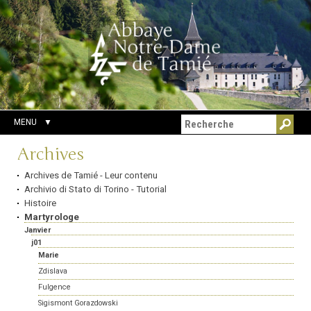
Aller
Outils
Chercher par
au
personnels
Recherche
contenu.
avancée…
|
Aller
à
la
navigation
MENU
Navigation
Archives
Archives de Tamié - Leur contenu
Archivio di Stato di Torino - Tutorial
Histoire
Martyrologe
Janvier
j01
Marie
Zdislava
Fulgence
Sigismont Gorazdowski