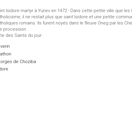
int Isidore martyr à Yuriev en 1472 - Dans cette petite ville que le
tholicisme, il ne restait plus que saint Isidore et une petite comm
tholiques romains. Ils furent noyés dans le fleuve Oneg par les Chev
e procession.
ste des Saints du jour:
verin
athon
orges de Choziba
idore