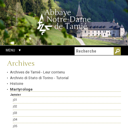
Aller
Outils
Chercher par
au
personnels
Recherche
contenu.
avancée…
|
Aller
à
la
navigation
MENU
Navigation
Archives
Archives de Tamié - Leur contenu
Archivio di Stato di Torino - Tutorial
Histoire
Martyrologe
Janvier
j01
j02
j03
j04
j05