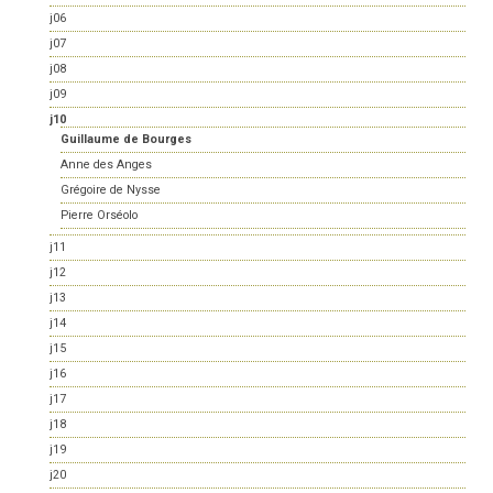
j06
j07
j08
j09
j10
Guillaume de Bourges
Anne des Anges
Grégoire de Nysse
Pierre Orséolo
j11
j12
j13
j14
j15
j16
j17
j18
j19
j20