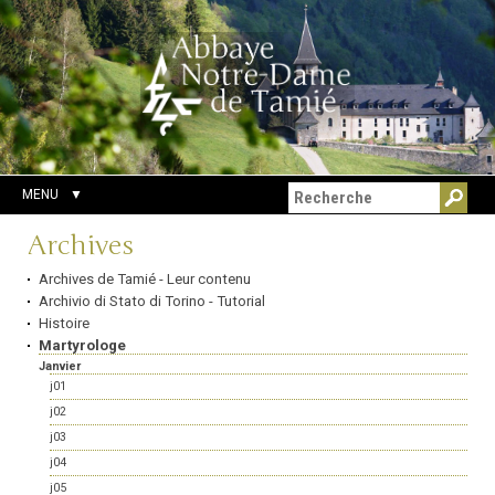
Aller
Outils
Chercher par
au
personnels
Recherche
contenu.
avancée…
|
Aller
à
la
navigation
MENU
Navigation
Archives
Archives de Tamié - Leur contenu
Archivio di Stato di Torino - Tutorial
Histoire
Martyrologe
Janvier
j01
j02
j03
j04
j05