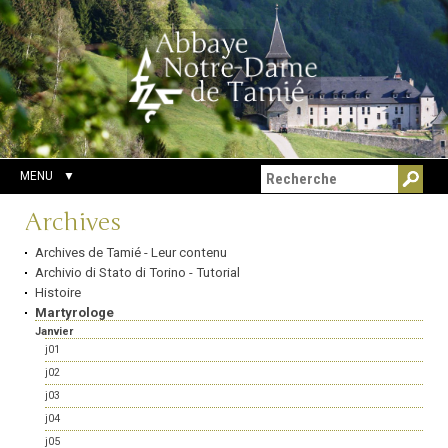
Aller
Outils
Chercher par
au
personnels
Recherche
contenu.
avancée…
|
Aller
à
la
navigation
MENU
Navigation
Archives
Archives de Tamié - Leur contenu
Archivio di Stato di Torino - Tutorial
Histoire
Martyrologe
Janvier
j01
j02
j03
j04
j05