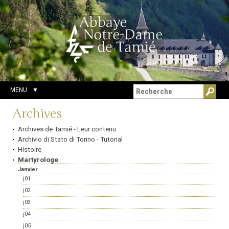
Aller
Outils
Chercher par
au
personnels
Recherche
contenu.
avancée…
|
Aller
à
la
navigation
MENU
Navigation
Archives
Archives de Tamié - Leur contenu
Archivio di Stato di Torino - Tutorial
Histoire
Martyrologe
Janvier
j01
j02
j03
j04
j05