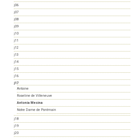
j06
j07
j08
j09
j10
j11
j12
j13
j14
j15
j16
j17
Antoine
Roseline de Villeneuve
Antonia Mesina
Notre Dame de Pontmain
j18
j19
j20