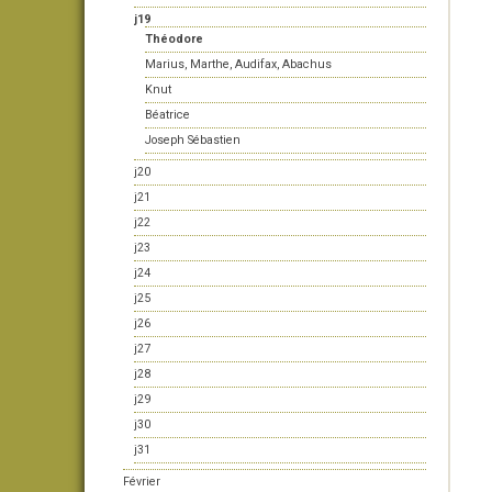
j19
Théodore
Marius, Marthe, Audifax, Abachus
Knut
Béatrice
Joseph Sébastien
j20
j21
j22
j23
j24
j25
j26
j27
j28
j29
j30
j31
Février