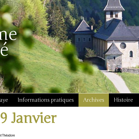
baye
Informations pratiques
Archives
Histoire
19 Janvier
nt Théodore