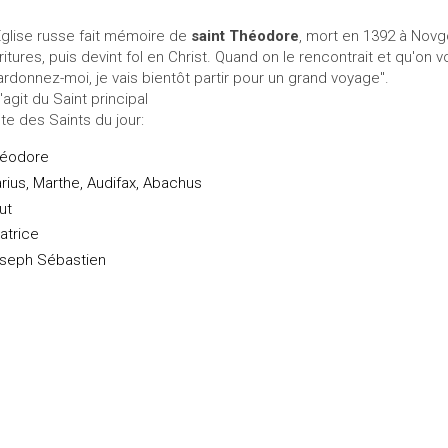
Église russe fait mémoire de
saint Théodore
, mort en 1392 à Novgo
ritures, puis devint fol en Christ. Quand on le rencontrait et qu'on vou
ardonnez-moi, je vais bientôt partir pour un grand voyage".
s'agit du Saint principal
ste des Saints du jour:
éodore
rius, Marthe, Audifax, Abachus
ut
atrice
seph Sébastien