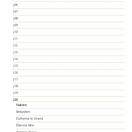
j06
j07
j08
j09
j10
j11
j12
j13
j14
j15
j16
j17
j18
j19
j20
Fabien
Sébastien
Euthyme le Grand
Étienne Min