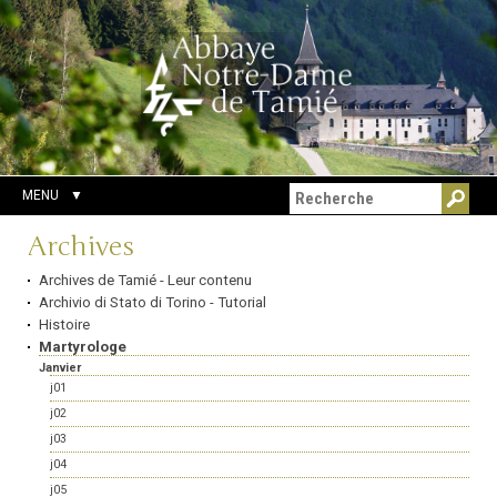
Aller
Outils
Chercher par
au
personnels
Recherche
contenu.
avancée…
|
Aller
à
la
navigation
MENU
Navigation
Archives
Archives de Tamié - Leur contenu
Archivio di Stato di Torino - Tutorial
Histoire
Martyrologe
Janvier
j01
j02
j03
j04
j05