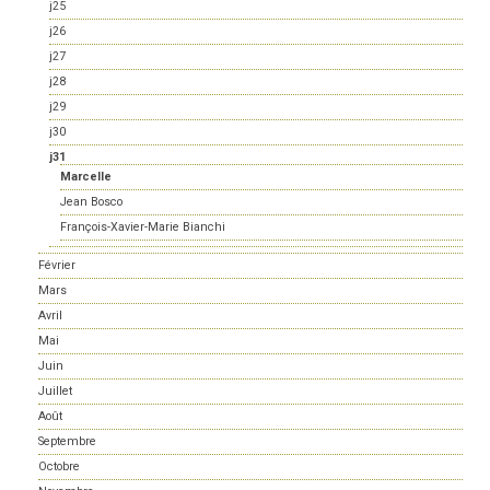
j25
j26
j27
j28
j29
j30
j31
Marcelle
Jean Bosco
François-Xavier-Marie Bianchi
Février
Mars
Avril
Mai
Juin
Juillet
Août
Septembre
Octobre