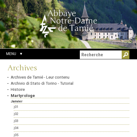
Aller
Outils
Chercher par
au
personnels
Recherche
contenu.
avancée…
|
Aller
à
la
navigation
MENU
Navigation
Archives
Archives de Tamié - Leur contenu
Archivio di Stato di Torino - Tutorial
Histoire
Martyrologe
Janvier
j01
j02
j03
j04
j05