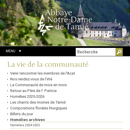
Aller
Outils
Chercher par
au
personnels
Recherche
contenu.
avancée…
|
Aller
à
la
navigation
MENU
Navigation
La vie de la communauté
Venir rencontrer les membres de l'Acat
Nos rendez-vous de l'été
La Communauté de mois en mois
Retour au Père de f. Patrice
Homélies 2025-2026
Les chants des moines de Tamié
Compositions florales liturgiques
Billets du jour
Homélies archives
Homélies 2024-2025