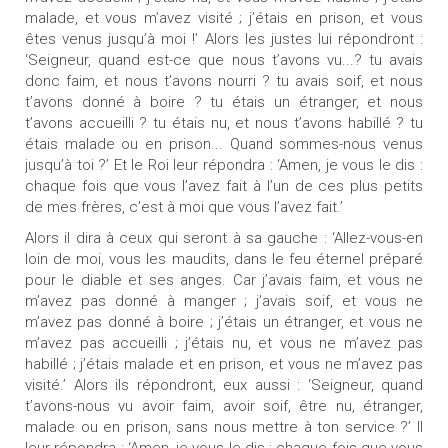
malade, et vous m’avez visité ; j’étais en prison, et vous
êtes venus jusqu’à moi !’ Alors les justes lui répondront :
‘Seigneur, quand est-ce que nous t’avons vu...? tu avais
donc faim, et nous t’avons nourri ? tu avais soif, et nous
t’avons donné à boire ? tu étais un étranger, et nous
t’avons accueilli ? tu étais nu, et nous t’avons habillé ? tu
étais malade ou en prison... Quand sommes-nous venus
jusqu’à toi ?’ Et le Roi leur répondra : ‘Amen, je vous le dis :
chaque fois que vous l’avez fait à l’un de ces plus petits
de mes frères, c’est à moi que vous l’avez fait.’
Alors il dira à ceux qui seront à sa gauche : ‘Allez-vous-en
loin de moi, vous les maudits, dans le feu éternel préparé
pour le diable et ses anges. Car j’avais faim, et vous ne
m’avez pas donné à manger ; j’avais soif, et vous ne
m’avez pas donné à boire ; j’étais un étranger, et vous ne
m’avez pas accueilli ; j’étais nu, et vous ne m’avez pas
habillé ; j’étais malade et en prison, et vous ne m’avez pas
visité.’ Alors ils répondront, eux aussi : ‘Seigneur, quand
t’avons-nous vu avoir faim, avoir soif, être nu, étranger,
malade ou en prison, sans nous mettre à ton service ?’ Il