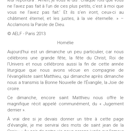
leur répondra : ‘Amen, je vous le dis : chaque fois que vous
ne l’avez pas fait à l’un de ces plus petits, c’est à moi que
vous ne l’avez pas fait.’ Et ils s’en iront, ceux-ci au
châtiment éternel, et les justes, à la vie éternelle. » –
Acclamons la Parole de Dieu.
© AELF - Paris 2013
Homélie
Aujourd'hui est un dimanche un peu particulier, car nous
célébrons une grande fête, la fête du Christ, Roi de
l'Univers et nous célébrons aussi la fin de cette année
liturgique que nous avons vécue en compagnie de
l'évangéliste saint Matthieu, qui dimanche après dimanche
nous a transmis la Bonne Nouvelle de l'Évangile, la Joie de
croire.
Ce dimanche, encore saint Matthieu nous offre le
magnifique récit appelé communément, du « Jugement
dernier ».
À vrai dire si je devais donner un titre à cette page
d'évangile, je me servirai des mots de saint jean de la