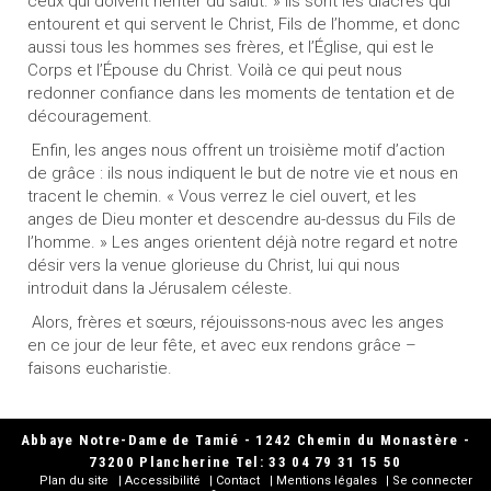
ceux qui doivent hériter du salut. » Ils sont les diacres qui
entourent et qui servent le Christ, Fils de l’homme, et donc
aussi tous les hommes ses frères, et l’Église, qui est le
Corps et l’Épouse du Christ. Voilà ce qui peut nous
redonner confiance dans les moments de tentation et de
découragement.
Enfin, les anges nous offrent un troisième motif d’action
de grâce : ils nous indiquent le but de notre vie et nous en
tracent le chemin. « Vous verrez le ciel ouvert, et les
anges de Dieu monter et descendre au-dessus du Fils de
l’homme. » Les anges orientent déjà notre regard et notre
désir vers la venue glorieuse du Christ, lui qui nous
introduit dans la Jérusalem céleste.
Alors, frères et sœurs, réjouissons-nous avec les anges
en ce jour de leur fête, et avec eux rendons grâce –
faisons eucharistie.
Abbaye Notre-Dame de Tamié - 1242 Chemin du Monastère -
73200 Plancherine Tel: 33 04 79 31 15 50
Plan du site
Accessibilité
Contact
Mentions légales
Se connecter