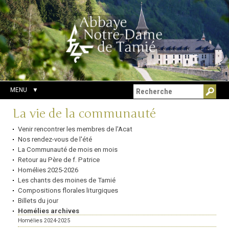
Aller
Outils
Chercher par
au
personnels
Recherche
contenu.
avancée…
|
Aller
à
la
navigation
MENU
Navigation
La vie de la communauté
Venir rencontrer les membres de l'Acat
Nos rendez-vous de l'été
La Communauté de mois en mois
Retour au Père de f. Patrice
Homélies 2025-2026
Les chants des moines de Tamié
Compositions florales liturgiques
Billets du jour
Homélies archives
Homélies 2024-2025