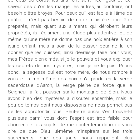
de ceux du corps, les uns font sentir leur goût et leur
saveur dès qu'on les mange; les autres, au contraire, ont
besoin d'être broyés. Pour ceux qu'il est facile à l'âme de
goûter, il n'est pas besoin de notre ministère pour être
préparés, mais quant aux aliments qui dérobent leurs
propriétés, ils réclament une étude plus attentive. Et, de
même qu'une mère ne donne pas une noix entière à son
jeune enfant, mais a soin de la casser pour ne lui en
donner que les cuisses; ainsi devrais-je faire pour vous,
mes Frères bien-aimés, si je le pouvais et vous expliquer
les secrets de nos mystères; mais je ne le puis. Prions
donc, la sagesse qui est notre mère, de nous rompre à
vous et à moi-même ces noix qu'a produites la verge
sacerdotale d'Aaron, la verge pleine de force que le
Seigneur, a fait pousser sur la montagne de Sion. Nous
avons bien des mystères à discuter ensemble, mais le
peu de temps dont nous disposons ne nous permet pas
de les approfondir tous. Peut-être aussi s'en trouve-t-il
plusieurs parmi vous dont l'esprit est trop faible pour
aborder de tels sujets. Je me contenterai donc de vous
dire ce que Dieu lui-même m'inspirera sur les trois
sacrements, que ces jours nous rappellent plus