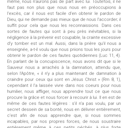
même, nous n'aurons pas de part avec lui. Toutefois, il ne
faut pas non plus que nous nous en préoccupions à
l'excès, car il nous est facile d'en obtenir le pardon de
Dieu, qui ne demande pas mieux que de nous l'accorder; il
suffit pour cela que nous les reconnaissions. Dans ces
sortes de fautes qui sont à peu près inévitables, si la
négligence à la prévenir est coupable, la crainte excessive
d'y tomber est un mal. Aussi, dans la prière qu'il nous a
enseignée, a-t-il voulu que nous priions tous les jours pour
obtenir le pardon de ces fautes quotidiennes (Luc 11, 4).
En parlant de la concupiscence, nous avons dit que si le
Sauveur nous a arrachés à la damnation, attendu que,
selon l'Apôtre, « il n'y a plus maintenant de damnation à
craindre pour ceux qui sont en Jésus Christ » (Rm 8, 1),
cependant il l'a laissée vivre dans nos coeurs pour nous
humilier, nous affliger, nous apprendre tout ce que nous
procure la grâce et nous forcer à recourir à lui. Il en est de
même de ces fautes légères : s'il n'a pas voulu, par un
secret dessein de sa bonté, nous en délivrer entièrement,
c'est afin de nous apprendre que, si nous sommes
incapables, par nos propres forces, de nous soustraire
entièrement même à ces petits péchés, à plus forte