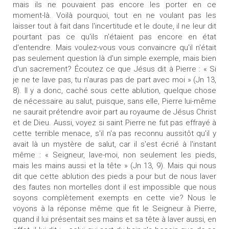
mais ils ne pouvaient pas encore les porter en ce
moment-là. Voilà pourquoi, tout en ne voulant pas les
laisser tout à fait dans l'incertitude et le doute, il ne leur dit
pourtant pas ce qu'ils n'étaient pas encore en état
d'entendre. Mais voulez-vous vous convaincre qu'il n'était
pas seulement question là d'un simple exemple, mais bien
d'un sacrement? Écoutez ce que Jésus dit à Pierre : « Si
je ne te lave pas, tu n'auras pas de part avec moi » (Jn 13,
8). Il y a donc, caché sous cette ablution, quelque chose
de nécessaire au salut, puisque, sans elle, Pierre lui-même
ne saurait prétendre avoir part au royaume de Jésus Christ
et de Dieu. Aussi, voyez si saint Pierre ne fut pas effrayé à
cette terrible menace, s'il n'a pas reconnu aussitôt qu'il y
avait là un mystère de salut, car il s'est écrié à l'instant
même : « Seigneur, lave-moi, non seulement les pieds,
mais les mains aussi et la tête » (Jn 13, 9). Mais qui nous
dit que cette ablution des pieds a pour but de nous laver
des fautes non mortelles dont il est impossible que nous
soyons complètement exempts en cette vie? Nous le
voyons à la réponse même que fit le Seigneur à Pierre,
quand il lui présentait ses mains et sa tête à laver aussi, en