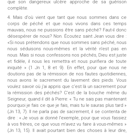
que son dangereux ulcère approche de sa guérison
complète.
4. Mais d'où vient que tant que nous sommes dans ce
corps de péché et que nous vivons dans ces temps
mauvais, nous ne puissions être sans péché? Faut-il donc
désespérer de nous? Non. Écoutez saint Jean vous dire :
«Si nous prétendons que nous sommes sans péché, nous
nous séduisons nous-mêmes et la vérité n'est pas en
nous. Mais si nous confessons nos péchés, Dieu est juste
et fidèle, il nous les remettra et nous purifiera de toute
iniquité » (1 Jn 1, 8 et 9). En effet, pour que nous ne
doutions pas de la rémission de nos fautes quotidiennes,
nous avons le sacrement du lavement des pieds. Vous
voulez savoir où j'ai appris que c'est là un sacrement pour
la rémission des péchés? C'est de la bouche même du
Seigneur, quand il dit à Pierre: « Tu ne sais pas maintenant
pourquoi je fais ce que je fais, mais tu le sauras plus tard »
(Jn 13, 7). Il ne parla pas de sacrement, il se contenta de
dire : « Je vous ai donné l'exemple, pour que vous fassiez
à vos frères, ce que vous m'avez vu faire à vous-mêmes »
(Jn 13, 15). Il avait pourtant bien des choses à leur dire,