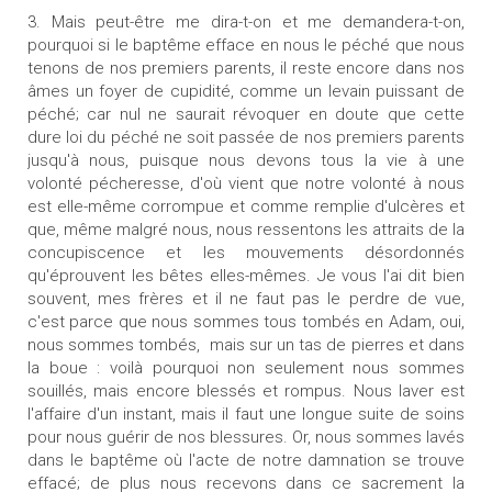
3. Mais peut-être me dira-t-on et me demandera-t-on,
pourquoi si le baptême efface en nous le péché que nous
tenons de nos premiers parents, il reste encore dans nos
âmes un foyer de cupidité, comme un levain puissant de
péché; car nul ne saurait révoquer en doute que cette
dure loi du péché ne soit passée de nos premiers parents
jusqu'à nous, puisque nous devons tous la vie à une
volonté pécheresse, d'où vient que notre volonté à nous
est elle-même corrompue et comme remplie d'ulcères et
que, même malgré nous, nous ressentons les attraits de la
concupiscence et les mouvements désordonnés
qu'éprouvent les bêtes elles-mêmes. Je vous l'ai dit bien
souvent, mes frères et il ne faut pas le perdre de vue,
c'est parce que nous sommes tous tombés en Adam, oui,
nous sommes tombés, mais sur un tas de pierres et dans
la boue : voilà pourquoi non seulement nous sommes
souillés, mais encore blessés et rompus. Nous laver est
l'affaire d'un instant, mais il faut une longue suite de soins
pour nous guérir de nos blessures. Or, nous sommes lavés
dans le baptême où l'acte de notre damnation se trouve
effacé; de plus nous recevons dans ce sacrement la