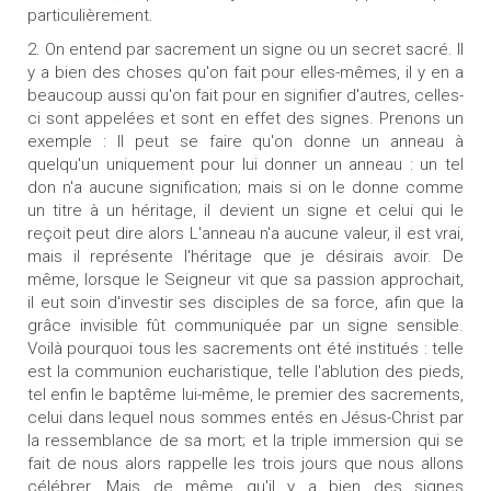
particulièrement.
2. On entend par sacrement un signe ou un secret sacré. Il
y a bien des choses qu'on fait pour elles-mêmes, il y en a
beaucoup aussi qu'on fait pour en signifier d'autres, celles-
ci sont appelées et sont en effet des signes. Prenons un
exemple : Il peut se faire qu'on donne un anneau à
quelqu'un uniquement pour lui donner un anneau : un tel
don n'a aucune signification; mais si on le donne comme
un titre à un héritage, il devient un signe et celui qui le
reçoit peut dire alors L'anneau n'a aucune valeur, il est vrai,
mais il représente l'héritage que je désirais avoir. De
même, lorsque le Seigneur vit que sa passion approchait,
il eut soin d'investir ses disciples de sa force, afin que la
grâce invisible fût communiquée par un signe sensible.
Voilà pourquoi tous les sacrements ont été institués : telle
est la communion eucharistique, telle l'ablution des pieds,
tel enfin le baptême lui-même, le premier des sacrements,
celui dans lequel nous sommes entés en Jésus-Christ par
la ressemblance de sa mort; et la triple immersion qui se
fait de nous alors rappelle les trois jours que nous allons
célébrer. Mais de même qu'il y a bien des signes