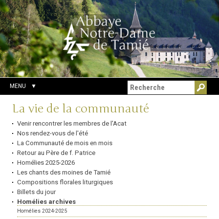
Aller
Outils
Chercher par
au
personnels
Recherche
contenu.
avancée…
|
Aller
à
la
navigation
MENU
Navigation
La vie de la communauté
Venir rencontrer les membres de l'Acat
Nos rendez-vous de l'été
La Communauté de mois en mois
Retour au Père de f. Patrice
Homélies 2025-2026
Les chants des moines de Tamié
Compositions florales liturgiques
Billets du jour
Homélies archives
Homélies 2024-2025