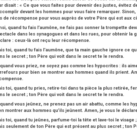
ur disait : « Ce que vous faites pour devenir des justes, évitez d
accomplir devant les hommes pour vous faire remarquer. Sinon, i
s de récompense pour vous auprès de votre Père qui est aux c
nsi, quand tu fais l’aumône, ne fais pas sonner la trompette de
ectacle dans les synagogues et dans les rues, pour obtenir la g
clare : ceux-là ont reçu leur récompense.
is toi, quand tu fais l’aumône, que ta main gauche ignore ce que
ns le secret ; ton Père qui voit dans le secret te le rendra.
 quand vous priez, ne soyez pas comme les hypocrites : ils aim
rrefours pour bien se montrer aux hommes quand ils prient. Ame
compense.
is toi, quand tu pries, retire-toi dans ta pièce la plus retirée, f
ns le secret ; ton Père qui voit dans le secret te le rendra.
 quand vous jeûnez, ne prenez pas un air abattu, comme les hyp
en montrer aux hommes qu’ils jeûnent. Amen, je vous le déclare
is toi, quand tu jeûnes, parfume-toi la tête et lave-toi le visag
is seulement de ton Père qui est présent au plus secret ; ton Pèr