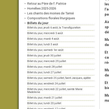
Retour au Père de f. Patrice
le
Homélies 2025-2026
l’
Les chants des moines de Tamié
pa
Compositions florales liturgiques
Ai
Billets du jour
sp
Billet du jour, jeudi 6 août, la Transfiguration
dé
Billet du jour, mercredi 5 août
Billet du jour, mardi 4 août
Ma
da
Billet du jour, lundi 3 août
Billet du jour, samedi 1er août
Et
Billet du jour, jeudi 30 juillet
ca
Billet du jour, mercredi 29 juillet
ré
Billet du jour, mardi 28 juillet
Ma
Billet du jour, lundi 27 juillet
da
Billet du jour, samedi 25 juillet, Saint Jacques, apôtre
Et
Billet du jour, vendredi 24 juillet
bi
Billet du jour, mercredi 22 juillet, sainte Marie
Madeleine
Ma
Billet du jour, mardi 21 juillet
ma
Billet du jour, lundi 20 juillet
Billet du jour, vendredi 17 juillet