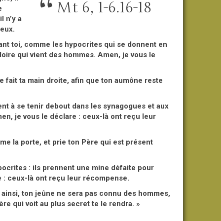
Mt 6, 1-6.16-18
e
l n’y a
ieux.
vant toi, comme les hypocrites qui se donnent en
loire qui vient des hommes. Amen, je vous le
 fait ta main droite, afin que ton aumône reste
ent à se tenir debout dans les synagogues et aux
n, je vous le déclare : ceux-là ont reçu leur
erme la porte, et prie ton Père qui est présent
ocrites : ils prennent une mine défaite pour
 : ceux-là ont reçu leur récompense.
e ; ainsi, ton jeûne ne sera pas connu des hommes,
e qui voit au plus secret te le rendra. »