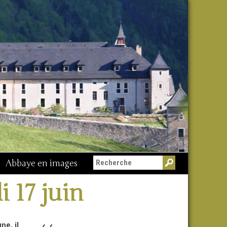
Abbaye en images
i 17 juin
ne, il