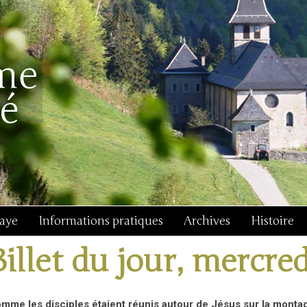
baye
Informations pratiques
Archives
Histoire
Billet du jour, mercred
mme les disciples étaient réunis autour de Jésus sur la montag