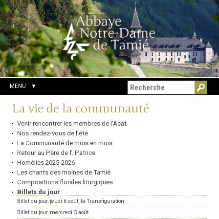
Aller
Outils
Chercher par
au
personnels
Recherche
contenu.
avancée…
|
Aller
à
la
navigation
MENU
Navigation
La vie de la communauté
Venir rencontrer les membres de l'Acat
Nos rendez-vous de l'été
La Communauté de mois en mois
Retour au Père de f. Patrice
Homélies 2025-2026
Les chants des moines de Tamié
Compositions florales liturgiques
Billets du jour
Billet du jour, jeudi 6 août, la Transfiguration
Billet du jour, mercredi 5 août