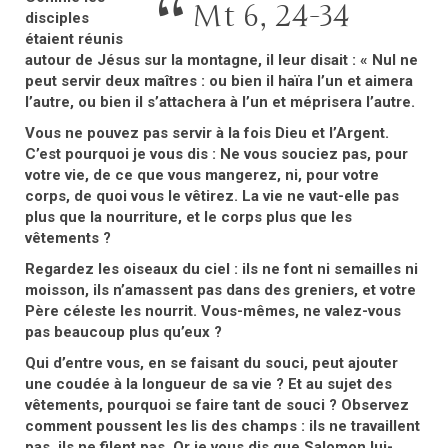
Mt 6, 24-34
disciples
étaient réunis
autour de Jésus sur la montagne, il leur disait : « Nul ne
peut servir deux maîtres : ou bien il haïra l’un et aimera
l’autre, ou bien il s’attachera à l’un et méprisera l’autre.
Vous ne pouvez pas servir à la fois Dieu et l’Argent.
C’est pourquoi je vous dis : Ne vous souciez pas, pour
votre vie, de ce que vous mangerez, ni, pour votre
corps, de quoi vous le vêtirez. La vie ne vaut-elle pas
plus que la nourriture, et le corps plus que les
vêtements ?
Regardez les oiseaux du ciel : ils ne font ni semailles ni
moisson, ils n’amassent pas dans des greniers, et votre
Père céleste les nourrit. Vous-mêmes, ne valez-vous
pas beaucoup plus qu’eux ?
Qui d’entre vous, en se faisant du souci, peut ajouter
une coudée à la longueur de sa vie ? Et au sujet des
vêtements, pourquoi se faire tant de souci ? Observez
comment poussent les lis des champs : ils ne travaillent
pas, ils ne filent pas. Or je vous dis que Salomon lui-