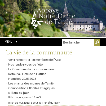
Aller
Outils
Chercher par
au
personnels
Recherche
contenu.
avancée…
|
Aller
à
la
navigation
MENU
Navigation
La vie de la communauté
Venir rencontrer les membres de l'Acat
Nos rendez-vous de l'été
La Communauté de mois en mois
Retour au Père de f. Patrice
Homélies 2025-2026
Les chants des moines de Tamié
Compositions florales liturgiques
Billets du jour
Billet du jour, samedi 8 août
Billet du jour, jeudi 6 août, la Transfiguration