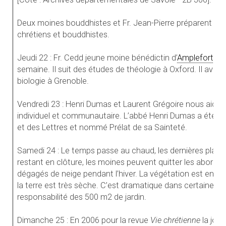
Deux moines bouddhistes et Fr. Jean-Pierre préparent à 
chrétiens et bouddhistes.
Jeudi 22 : Fr. Cedd jeune moine bénédictin d’
Ampleforth
no
semaine. Il suit des études de théologie à Oxford. Il avai
biologie à Grenoble.
Vendredi 23 : Henri Dumas et Laurent Grégoire nous aiden
individuel et communautaire. L’abbé Henri Dumas a été éle
et des Lettres et nommé Prélat de sa Sainteté.
Samedi 24 : Le temps passe au chaud, les dernières plaque
restant en clôture, les moines peuvent quitter les abords
dégagés de neige pendant l’hiver. La végétation est en 
la terre est très sèche. C’est dramatique dans certaines ré
responsabilité des 500 m2 de jardin.
Dimanche 25 : En 2006 pour la revue
Vie chrétienne
la jou