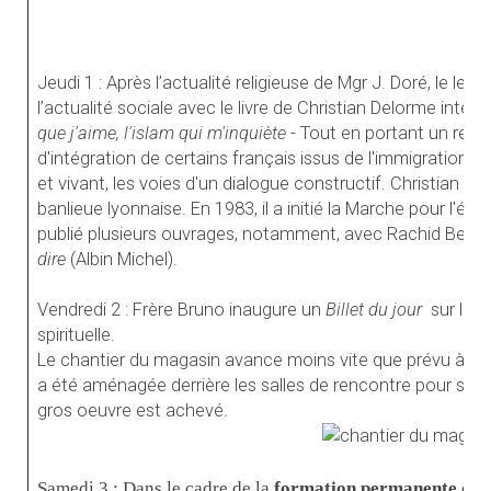
Jeudi 1 : Après l’actualité religieuse de Mgr J. Doré, le le
l’actualité sociale avec le livre de Christian Delorme inte
que j'aime, l'islam qui m'inquiète
- Tout en portant un regard
d'intégration de certains français issus de l'immigration, i
et vivant, les voies d'un dialogue constructif. Christian De
banlieue lyonnaise. En 1983, il a initié la Marche pour l'égal
publié plusieurs ouvrages, notamment, avec Rachid Benzi
dire
(Albin Michel).
Vendredi 2 : Frère Bruno inaugure un
Billet du jour
sur le s
spirituelle.
Le chantier du magasin avance moins vite que prévu à cause
a été aménagée derrière les salles de rencontre pour serv
gros oeuvre est achevé.
Samedi 3 : Dans le cadre de la
formation permanente des 