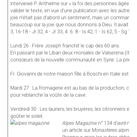
interviewé P. Anthelme sur « la foi des personnes âgées »
valider le texte, en vue d’une publication avec les autres
joie n’était pas d’abord un sentiment, mais un commandeme
beaucoup sur la joie que nous donnons à Dieu. Il avait pui
3, 16-18 - Jr 32, 4 - Jr 33, 4. 6. 8 - Is 42, 1 - Is 62, 5 - Sg 1,
Lundi 26 : Frère Joseph franchit le cap des 60 ans.
En passant par le Liban deux moniales de Valserena (Italie) 
consœurs de la nouvelle communauté en Syrie. La prieur
Fr. Giovanni de notre maison fille à Boschi en Italie est o
Mardi 27 : La fromagerie est au bas de la production, com
pour reblanchir la voûte de la cave.
Vendredi 30 : Les lauriers, les bruyères, les citronniers en p
goûter le soleil.
Alpes Magazine
n° 134 d’avril-ma
un article sur
Monastères
alpins, 