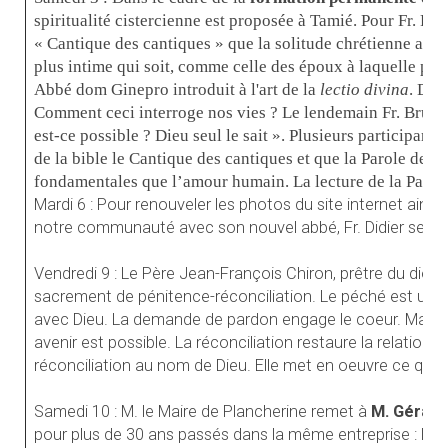
spiritualité cistercienne est proposée à Tamié. Pour Fr. Raf
« Cantique des cantiques » que la solitude chrétienne avec
plus intime qui soit, comme celle des époux à laquelle pos
Abbé dom Ginepro introduit à l'art de la
lectio divina
. Des
Comment ceci interroge nos vies ? Le lendemain Fr. Bruno 
est-ce possible ? Dieu seul le sait ». Plusieurs participants
de la bible le Cantique des cantiques et que la Parole de 
fondamentales que l’amour humain. La lecture de la Parol
Mardi 6 : Pour renouveler les photos du site internet ainsi
notre communauté avec son nouvel abbé, Fr. Didier se cha
Vendredi 9 : Le Père Jean-François Chiron, prêtre du dio
sacrement de pénitence-réconciliation. Le péché est un ac
avec Dieu. La demande de pardon engage le coeur. Malgré
avenir est possible. La réconciliation restaure la relation. 
réconciliation au nom de Dieu. Elle met en oeuvre ce que 
Samedi 10 : M. le Maire de Plancherine remet à
M. Gérard
pour plus de 30 ans passés dans la même entreprise : l’ab