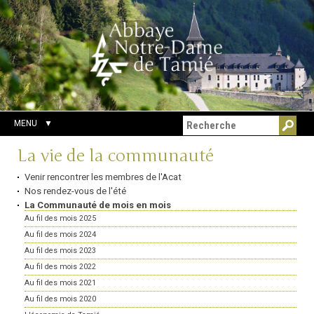
Aller
Outils
Chercher par
au
personnels
Recherche
contenu.
avancée…
|
Aller
à
la
navigation
MENU
Navigation
La vie de la communauté
Venir rencontrer les membres de l'Acat
Nos rendez-vous de l'été
La Communauté de mois en mois
Au fil des mois 2025
Au fil des mois 2024
Au fil des mois 2023
Au fil des mois 2022
Au fil des mois 2021
Au fil des mois 2020