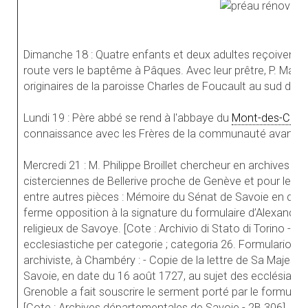
Dimanche 18 : Quatre enfants et deux adultes reçoivent l
route vers le baptême à Pâques. Avec leur prêtre, P. Marcel
originaires de la paroisse Charles de Foucault au sud de G
Lundi 19 : Père abbé se rend à l'abbaye du
Mont-des-Cats
connaissance avec les Frères de la communauté avant d’en
Mercredi 21 : M. Philippe Broillet chercheur en archives po
cisterciennes de Bellerive proche de Genève et pour les
a
entre autres pièces : Mémoire du Sénat de Savoie en dat
ferme opposition à la signature du formulaire d’Alexandre 
religieux de Savoye. [Cote : Archivio di Stato di Torino - C
ecclesiastiche per categorie ; categoria 26. Formulario di
archiviste, à Chambéry : - Copie de la lettre de Sa Majest
Savoie, en date du 16 août 1727, au sujet des ecclésiast
Grenoble a fait souscrire le serment porté par le formulai
[Cote : Archives départementales de Savoie - 2B 306]. L’u