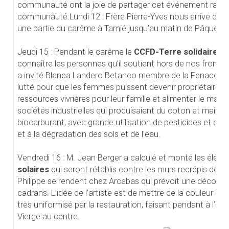
communauté ont la joie de partager cet événement rare qu
communauté.Lundi 12 : Frère Pierre-Yves nous arrive de T
une partie du carême à Tamié jusqu’au matin de Pâques.
Jeudi 15 : Pendant le carême le
CCFD-Terre solidaire
la
connaître les personnes qu’il soutient hors de nos fronti
a invité Blanca Landero Betanco membre de la Fenacoop 
lutté pour que les femmes puissent devenir propriétaires de
ressources vivrières pour leur famille et alimenter le marc
sociétés industrielles qui produisaient du coton et mainte
biocarburant, avec grande utilisation de pesticides et d’eng
et à la dégradation des sols et de l'eau.
Vendredi 16 : M. Jean Berger a calculé et monté les élé
solaires
qui seront rétablis contre les murs recrépis de no
Philippe se rendent chez Arcabas qui prévoit une décorat
cadrans. L’idée de l’artiste est de mettre de la couleur d’
très uniformisé par la restauration, faisant pendant à l’élé
Vierge au centre.